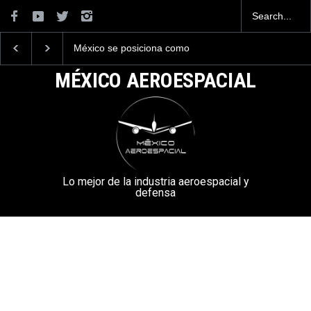
La industria naval mexicana
La mayor lección
construirá 32 BUQUES para
tecnológica que dejó e
la Armada de México
Mundial 2026 ocurrió 
MÉXICO AEROESPACIAL
aeropuertos
Lo mejor de la industria aeroespacial y
defensa