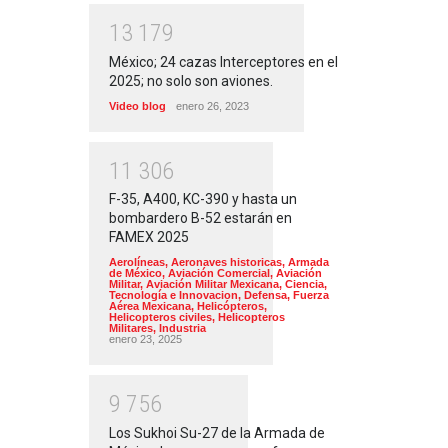
1
3
1
7
9
México; 24 cazas Interceptores en el
2025; no solo son aviones.
Video blog
enero 26, 2023
1
1
3
0
6
F-35, A400, KC-390 y hasta un
bombardero B-52 estarán en
FAMEX 2025
Aerolíneas
,
Aeronaves historicas
,
Armada
de México
,
Aviación Comercial
,
Aviación
Militar
,
Aviación Militar Mexicana
,
Ciencia,
Tecnología e Innovacion
,
Defensa
,
Fuerza
Aérea Mexicana
,
Helicópteros
,
Helicopteros civiles
,
Helicopteros
Militares
,
Industria
enero 23, 2025
9
7
5
6
Los Sukhoi Su-27 de la Armada de