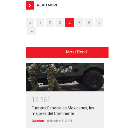
READ MORE
«
‹
2
3
4
5
6
›
»
Most Read
1
6
5
6
1
Fuerzas Especiales Mexicanas, las
mejores del Continente
Opinion
diciembre 3, 2024