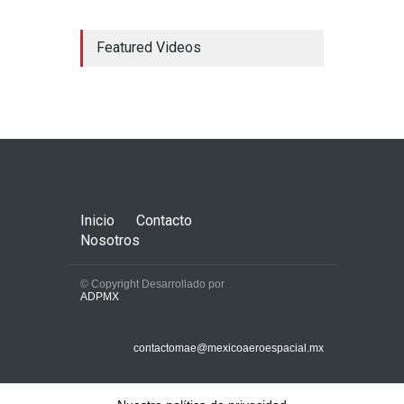
Featured Videos
Concorde; el avión
supersónico que venía a
México
Aerolíneas
,
Aeronaves
historicas
,
Aeropuertos
octubre 16, 2024
Inicio
Contacto
Nosotros
© Copyright Desarrollado por
ADPMX
La AFAC autoriza que el
AICM pase de 43 a 44
contactomae@mexicoaeroespacial.mx
operaciones por hora
Aerolíneas
,
Aeropuertos
mayo 27, 2025