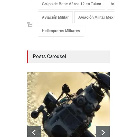
Grupo de Base Aérea 12 en Tulum
helicóptero AW
Aviación Militar
Aviación Militar Mexicana
De
Helicopteros Militares
Posts Carousel