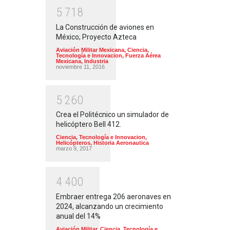
5
7
1
8
La Construcción de aviones en
México; Proyecto Azteca
Aviación Militar Mexicana
,
Ciencia,
Tecnología e Innovacion
,
Fuerza Aérea
Mexicana
,
Industria
noviembre 11, 2016
5
2
6
0
Crea el Politécnico un simulador de
helicóptero Bell 412.
Ciencia, Tecnología e Innovacion
,
Helicópteros
,
Historia Aeronautica
marzo 9, 2017
4
4
0
0
Embraer entrega 206 aeronaves en
2024, alcanzando un crecimiento
anual del 14%
Aviación Militar
,
Ciencia, Tecnología e