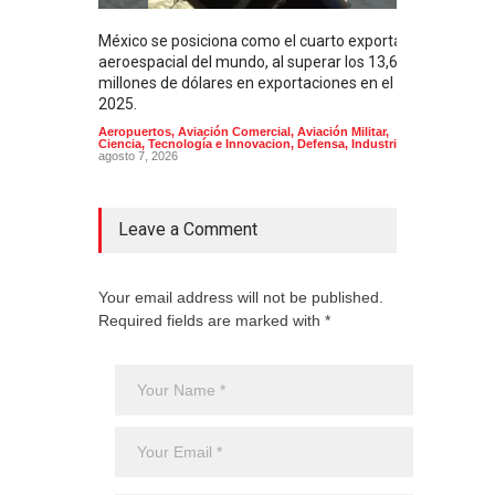
México se posiciona como el cuarto exportador
La i
aeroespacial del mundo, al superar los 13,600
BUQU
millones de dólares en exportaciones en el
Arma
2025.
Aeropuertos
,
Aviación Comercial
,
Aviación Militar
,
Ciencia, Tecnología e Innovacion
,
Defensa
,
Industria
agosto 7, 2026
Leave a Comment
Your email address will not be published.
Required fields are marked with *