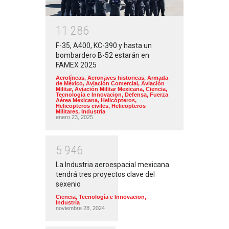
1
1
2
8
6
F-35, A400, KC-390 y hasta un
bombardero B-52 estarán en
FAMEX 2025
Aerolíneas
,
Aeronaves historicas
,
Armada
de México
,
Aviación Comercial
,
Aviación
Militar
,
Aviación Militar Mexicana
,
Ciencia,
Tecnología e Innovacion
,
Defensa
,
Fuerza
Aérea Mexicana
,
Helicópteros
,
Helicopteros civiles
,
Helicopteros
Militares
,
Industria
enero 23, 2025
5
9
4
6
La Industria aeroespacial mexicana
tendrá tres proyectos clave del
sexenio
Ciencia, Tecnología e Innovacion
,
Industria
noviembre 28, 2024