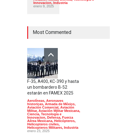
Innovacion
,
Industria
enero 9, 2025
Most Commented
F-35, A400, KC-390 y hasta
un bombardero B-52
estarán en FAMEX 2025
Aerolíneas
,
Aeronaves
historicas
,
Armada de México
,
Aviación Comercial
,
Aviación
Militar
,
Aviación Militar Mexicana
,
Ciencia, Tecnología e
Innovacion
,
Defensa
,
Fuerza
Aérea Mexicana
,
Helicópteros
,
Helicopteros civiles
,
Helicopteros Militares
,
Industria
enero 23, 2025