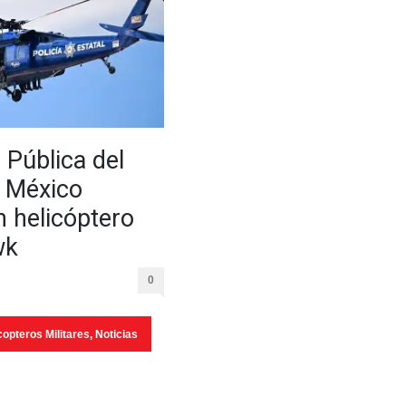
 Pública del
 México
n helicóptero
wk
0
copteros Militares
,
Noticias