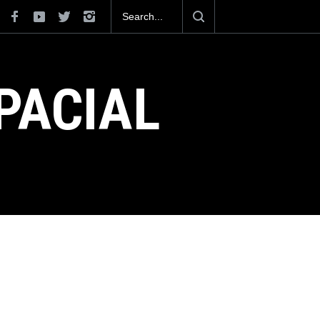
e SAESA 2 en Querétaro, Safran da un
ionar a México como un hub estratégico
PACIAL