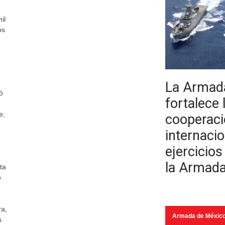
il
os
La Armad
ó
fortalece 
e,
cooperac
internaci
ejercicio
la Armada
ta
o
ra,
Armada de Méxic
s