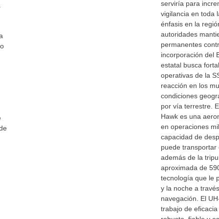
serviría para incr
.
vigilancia en toda 
énfasis en la regió
autoridades manti
a
permanentes contra
do
incorporación del 
estatal busca fort
operativas de la S
reacción en los mu
condiciones geográ
por vía terrestre. 
Hawk es una aeron
e
en operaciones mil
 de
capacidad de despl
n
puede transportar 
además de la tripu
aproximada de 590
tecnología que le 
y la noche a trav
navegación. El UH-
trabajo de eficaci