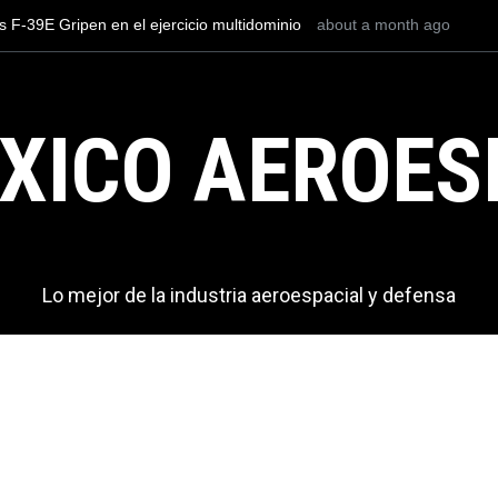
 rescata con vida a un niño de nueve años
about a month ago
Con la inauguración d
paso clave para posic
para la aviación global
XICO AEROES
Lo mejor de la industria aeroespacial y defensa