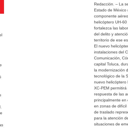
Redacción. – La se
Estado de México
componente aéreo 
helicóptero UH-60
fortalezca las labo
del delito y atenc
el
territorio de ese e
El nuevo helicópte
instalaciones del 
Comunicación, Cóm
capital Toluca, du
e
la modernización d
tecnológico de la
ó
nuevo helicóptero 
XC-PEM permitirá 
respuesta de las a
s
principalmente en 
en zonas de difíci
.
de traslado repres
 e
para la atención d
situaciones de em
as