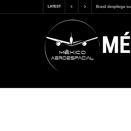
ega sus F-39E Gripen en el ejercicio multidominio
Ejército Mexicano
LATEST
en Venezuela
MÉ