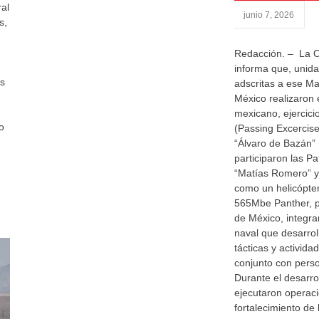
ral
junio 7, 2026
s,
Redacción. – La O
informa que, unida
es
adscritas a ese M
México realizaron 
mexicano, ejercic
o
(Passing Excercise
“Álvaro de Bazán” (
participaron las P
“Matías Romero” y 
como un helicópter
565Mbe Panther, p
de México, integra
naval que desarrol
tácticas y activid
conjunto con pers
Durante el desarrol
ejecutaron operaci
fortalecimiento de 