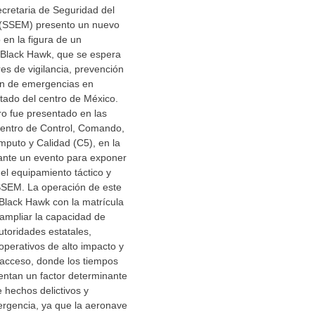
cretaria de Seguridad del
 (SSEM) presento un nuevo
en la figura de un
 Black Hawk, que se espera
res de vigilancia, prevención
ión de emergencias en
stado del centro de México.
ro fue presentado en las
Centro de Control, Comando,
puto y Calidad (C5), en la
rante un evento para exponer
el equipamiento táctico y
 SSEM. La operación de este
Black Hawk con la matrícula
ampliar la capacidad de
utoridades estatales,
operativos de alto impacto y
l acceso, donde los tiempos
entan un factor determinante
e hechos delictivos y
ergencia, ya que la aeronave