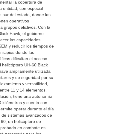
ementar la cobertura de
la entidad, con especial
n sur del estado, donde las
enen operativos
 grupos delictivos. Con la
Black Hawk, el gobierno
alecer las capacidades
SEM y reducir los tiempos de
nicipios donde las
ficas dificultan el acceso
El helicóptero UH-60 Black
ave ampliamente utilizada
itares y de seguridad por su
azamiento y versatilidad,
entre 11 y 14 elementos,
lación; tiene una autonomía
 kilómetros y cuenta con
permite operar durante el día
és de sistemas avanzados de
60, un helicóptero de
a probada en combate es