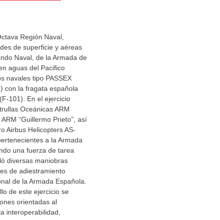
ctava Región Naval,
des de superficie y aéreas
ando Naval, de la Armada de
en aguas del Pacifico
ios navales tipo PASSEX
) con la fragata española
F-101). En el ejercicio
atrullas Oceánicas ARM
ARM “Guillermo Prieto”, así
o Airbus Helicopters AS-
ertenecientes a la Armada
ndo una fuerza de tarea
ló diversas maniobras
ades de adiestramiento
onal de la Armada Española.
lo de este ejercicio se
ones orientadas al
la interoperabilidad,