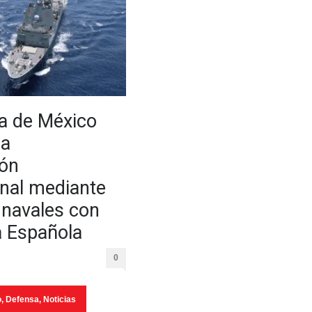
a de México
la
ión
onal mediante
s navales con
 Española
0
o
,
Defensa
,
Noticias