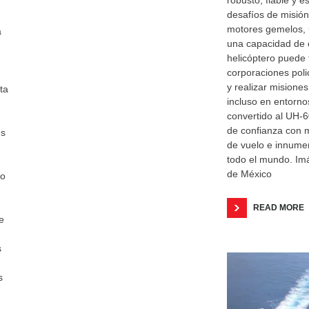
robusto, fiable y 
desafíos de misión
motores gemelos, 
a
una capacidad de 
helicóptero puede 
corporaciones poli
y realizar misione
ta
incluso en entornos
convertido al UH-60
de confianza con 
es
de vuelo e innumer
todo el mundo. Im
de México
ro
READ MORE
e
s
s