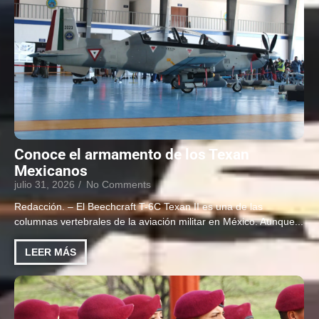
Conoce el armamento de los Texan
Mexicanos
julio 31, 2026
/
No Comments
Redacción. – El Beechcraft T-6C Texan II es una de las
columnas vertebrales de la aviación militar en México. Aunque...
LEER MÁS