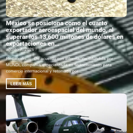
México se posiciona como el cuarto
exportador aeroespacial del mundo, al
superar los 13,600 millones de dólares en
exportaciones en…
agosto 7, 2026
/
No Comments
Redacción. – . De acuerdo con información difundida por
MUNDI, compañía especializada en financiamiento para
comercio internacional y retomada por...
LEER MÁS