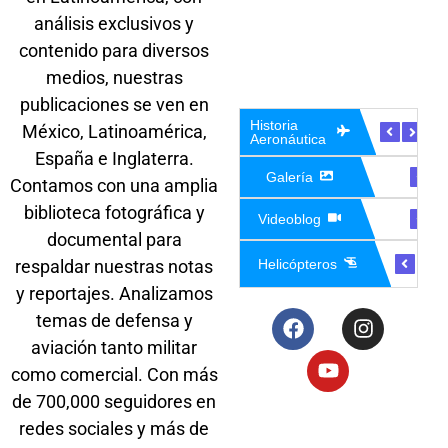
análisis exclusivos y
contenido para diversos
medios, nuestras
publicaciones se ven en
Historia
México, Latinoamérica,
Conmemoración del “Centena
Tulum Air Show 2026 
Como perdió Suiz
Se inaugurar
La Secr
25
Aeronáutica
España e Inglaterra.
Ceremonia de Clausur
Galería del Espe
Terminó con 
Desfile
El
Galería
Contamos con una amplia
biblioteca fotográfica y
Así inicio la Parada Aé
¿Se activará la 
El KC-390 ll
MÉXICO
Mu
Videoblog
documental para
Los helicópteros AW-109
El Black Hawk se co
Seguridad Públ
Airbus pre
Revis
Helicópteros
respaldar nuestras notas
y reportajes. Analizamos
temas de defensa y
aviación tanto militar
como comercial. Con más
de 700,000 seguidores en
redes sociales y más de