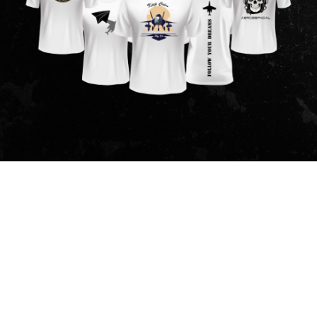
Aerolíneas
Aeropuertos
Aviación Comercial
La
mayor lección tecnológica que dejó el
Mundial 2026 ocurrió en los aeropuertos
La mayor lección tecnológica que dejó la Copa Mundial
de la FIFA 2026 no estuvo en la cancha, sino en los
aeropuertos. El flujo extraordinario de visitantes hacia
las ciudades
Written By
Jose Quevedo
LEER MÁS