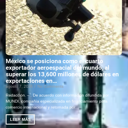
México se posiciona como el cuarto
exportador aeroespacial del mundo, al
superar los 13,600 millones de dólares en
exportaciones en…
agosto 7, 2026
/
No Comments
Redacción. – . De acuerdo con información difundida por
MUNDI, compañía especializada en financiamiento para
comercio internacional y retomada por...
LEER MÁS