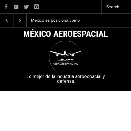
La industria naval mexicana
La mayor lección
construirá 32 BUQUES para
tecnológica que dejó e
la Armada de México
Mundial 2026 ocurrió 
MÉXICO AEROESPACIAL
aeropuertos
Lo mejor de la industria aeroespacial y
defensa