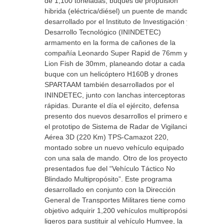
de 1,100 toneladas, buques de propulsión
hibrida (eléctrica/diésel) un puente de mando
desarrollado por el Instituto de Investigación y
Desarrollo Tecnológico (ININDETEC)
armamento en la forma de cañones de la
compañía Leonardo Super Rapid de 76mm y
Lion Fish de 30mm, planeando dotar a cada
buque con un helicóptero H160B y drones
SPARTAAM también desarrollados por el
ININDETEC, junto con lanchas interceptoras
rápidas. Durante el día el ejército, defensa
presento dos nuevos desarrollos el primero es
el prototipo de Sistema de Radar de Vigilancia
Aérea 3D (220 Km) TPS-Camazot 220,
montado sobre un nuevo vehículo equipado
con una sala de mando. Otro de los proyectos
presentados fue del “Vehículo Táctico No
Blindado Multipropósito”. Este programa
desarrollado en conjunto con la Dirección
General de Transportes Militares tiene como
objetivo adquirir 1,200 vehículos multipropósito
ligeros para sustituir al vehículo Humvee, la