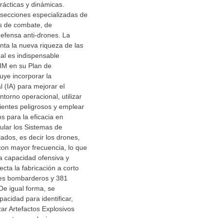
ácticas y dinámicas.
secciones especializadas de
s de combate, de
efensa anti-drones. La
nta la nueva riqueza de las
ual es indispensable
 IM en su Plan de
uye incorporar la
ial (IA) para mejorar el
torno operacional, utilizar
ientes peligrosos y emplear
 para la eficacia en
ular los Sistemas de
ados, es decir los drones,
on mayor frecuencia, lo que
la capacidad ofensiva y
cta la fabricación a corto
es bombarderos y 381
De igual forma, se
acidad para identificar,
izar Artefactos Explosivos