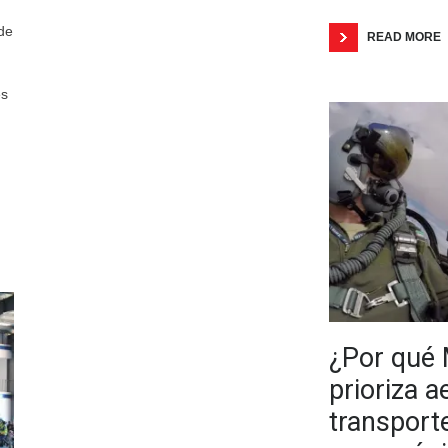
 de
READ MORE
es
¿Por qué 
prioriza 
transport