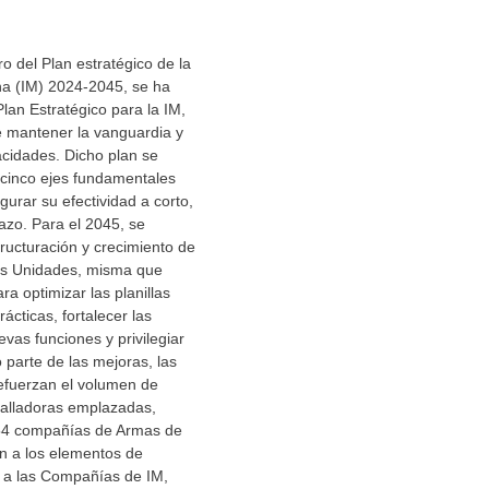
o del Plan estratégico de la
na (IM) 2024-2045, se ha
an Estratégico para la IM,
e mantener la vanguardia y
acidades. Dicho plan se
a cinco ejes fundamentales
gurar su efectividad a corto,
azo. Para el 2045, se
ructuración y crecimiento de
las Unidades, misma que
ara optimizar las planillas
ácticas, fortalecer las
vas funciones y privilegiar
 parte de las mejoras, las
efuerzan el volumen de
ralladoras emplazadas,
54 compañías de Armas de
n a los elementos de
r a las Compañías de IM,