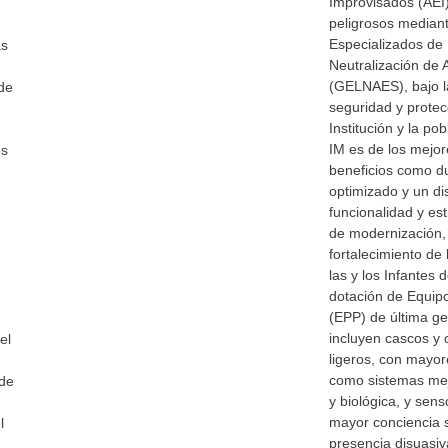
Improvisados (AEI)
peligrosos median
Especializados de 
as
Neutralización de 
(GELNAES), bajo la
 de
seguridad y protec
Institución y la pob
IM es de los mejo
es
beneficios como du
optimizado y un di
funcionalidad y es
de modernización,
fortalecimiento de 
las y los Infantes 
dotación de Equip
(EPP) de última ge
incluyen cascos y 
el
ligeros, con mayor
como sistemas me
 de
y biológica, y se
mayor conciencia s
l
presencia disuasiv