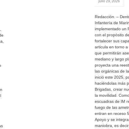
julio 29, 2026
Redacción. – Dentr
Infantería de Mari
implementado un Pl
,
con el propósito d
de
fortalecer sus cap
a,
articula en torno 
que permitirán ase
mediano y largo pl
proyecta una reest
o
las orgánicas de 
inició este 2025, p
haciéndolas más pr
Brigadas, crear nue
an
la movilidad. Como
l
escuadras de IM r
fuego de las amet
entran en receso 
Apoyo y se integra
maniobra, es deci
as