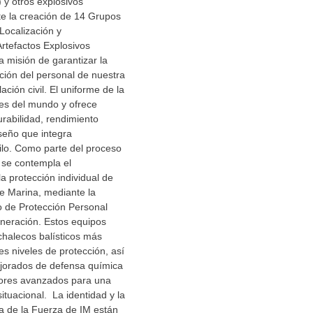
 y otros explosivos
te la creación de 14 Grupos
Localización y
Artefactos Explosivos
 misión de garantizar la
ción del personal de nuestra
lación civil. El uniforme de la
res del mundo y ofrece
rabilidad, rendimiento
seño que integra
tilo. Como parte del proceso
 se contempla el
la protección individual de
de Marina, mediante la
o de Protección Personal
neración. Estos equipos
chalecos balísticos más
es niveles de protección, así
jorados de defensa química
nsores avanzados para una
ituacional. La identidad y la
a de la Fuerza de IM están