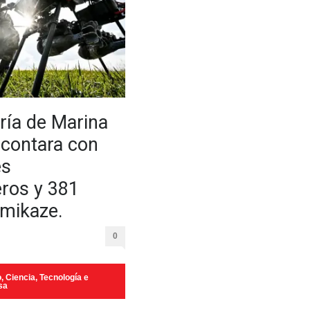
ería de Marina
contara con
es
ros y 381
mikaze.
0
o
,
Ciencia, Tecnología e
sa