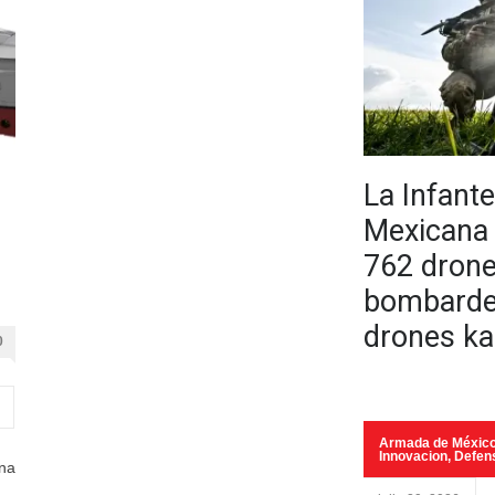
La Infant
Mexicana 
762 dron
bombarde
drones ka
0
Armada de Méxic
Innovacion
,
Defen
una