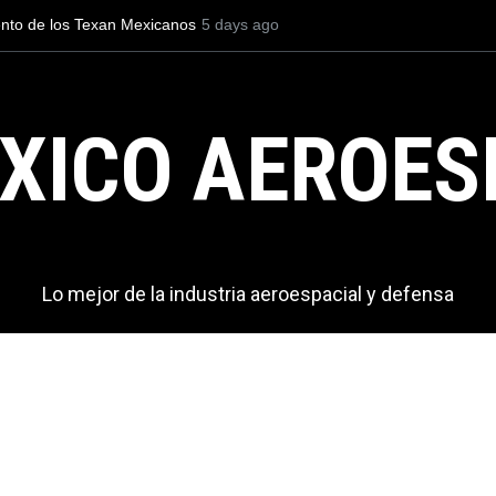
ópteros Black Hawk de México equiparan a
5 days ago
La industria naval me
Aéreos 105 y 106
Armada de México
XICO AEROES
Lo mejor de la industria aeroespacial y defensa