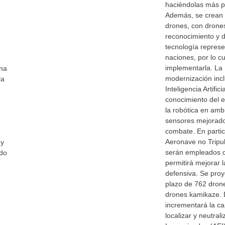
haciéndolas más pr
Además, se crean 
drones, con drone
reconocimiento y d
tecnología represe
naciones, por lo c
implementarla. La
ina
modernización incl
la
Inteligencia Artific
conocimiento del en
la robótica en amb
sensores mejorados
combate. En partic
Aeronave no Tripul
 y
serán empleados c
ado
permitirá mejorar 
defensiva. Se proye
plazo de 762 dron
drones kamikaze. 
incrementará la cap
localizar y neutral