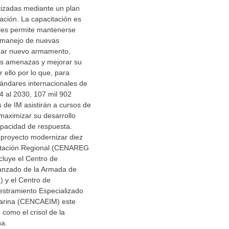
izadas mediante un plan
ración. La capacitación es
, les permite mantenerse
l manejo de nuevas
nar nuevo armamento,
s amenazas y mejorar su
 ello por lo que, para
tándares internacionales de
4 al 2030, 107 mil 902
de IM asistirán a cursos de
maximizar su desarrollo
apacidad de respuesta.
 proyecto modernizar diez
itación Regional (CENAREG
cluye el Centro de
anzado de la Armada de
 y el Centro de
estramiento Especializado
Marina (CENCAEIM) este
 como el crisol de la
na.