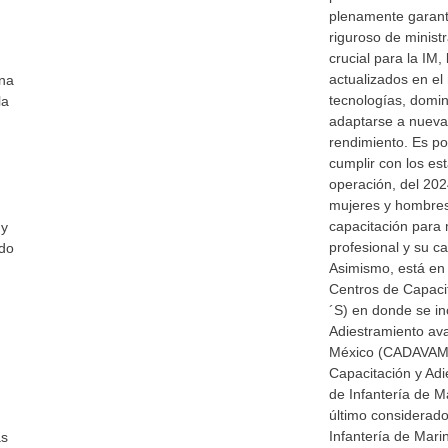
plenamente garant
riguroso de minist
crucial para la IM
actualizados en e
ina
tecnologías, domi
la
adaptarse a nueva
rendimiento. Es por
cumplir con los es
operación, del 202
mujeres y hombres 
capacitación para 
 y
profesional y su c
ado
Asimismo, está en
Centros de Capac
´S) en donde se in
Adiestramiento av
México (CADAVAM)
Capacitación y Adi
de Infantería de 
último considerado
Infantería de Mari
as