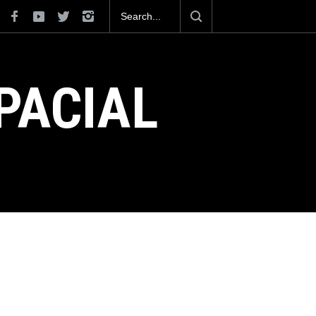
xicana construirá 32 BUQUES para la
PACIAL