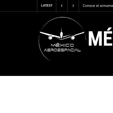
Conoce el armamento de los Texan Mexicanos
Los Nuevos Helic
LATEST
los Escuadrones 
MÉ