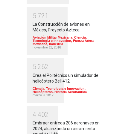
5
7
2
1
La Construcción de aviones en
México; Proyecto Azteca
Aviación Militar Mexicana
,
Ciencia,
Tecnología e Innovacion
,
Fuerza Aérea
Mexicana
,
Industria
noviembre 11, 2016
5
2
6
2
Crea el Politécnico un simulador de
helicóptero Bell 412.
Ciencia, Tecnología e Innovacion
,
Helicópteros
,
Historia Aeronautica
marzo 9, 2017
4
4
0
2
Embraer entrega 206 aeronaves en
2024, alcanzando un crecimiento