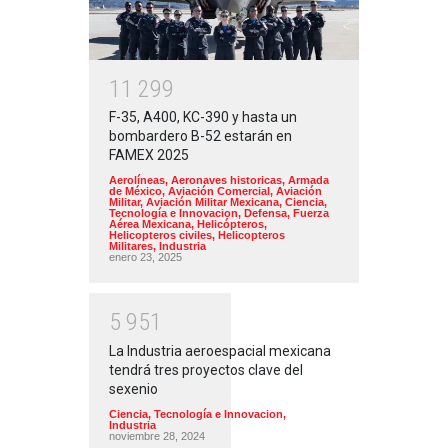
1
1
2
9
9
F-35, A400, KC-390 y hasta un
bombardero B-52 estarán en
FAMEX 2025
Aerolíneas
,
Aeronaves historicas
,
Armada
de México
,
Aviación Comercial
,
Aviación
Militar
,
Aviación Militar Mexicana
,
Ciencia,
Tecnología e Innovacion
,
Defensa
,
Fuerza
Aérea Mexicana
,
Helicópteros
,
Helicopteros civiles
,
Helicopteros
Militares
,
Industria
enero 23, 2025
5
9
5
1
La Industria aeroespacial mexicana
tendrá tres proyectos clave del
sexenio
Ciencia, Tecnología e Innovacion
,
Industria
noviembre 28, 2024