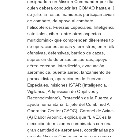
designado a un Mission Commander por día,
quien deberá conducir las COMAO hasta el 10
de julio. En estas maniobras participan aviones
de combate, de apoyo al combate,
helicópteros, Fuerzas Especiales, Inteligencia,
satelitales, ciber -entre otros aspectos
multidominio- que comprenden diferentes tipos
de operaciones aéreas y terrestres, entre ellas,
ofensivas, defensivas, barrido de cazas,
supresión de defensas antiaéreas, apoyo
aéreo cercano, interdicción, evacuación
aeromédica, puente aéreo, lanzamiento de
paracaidistas, operaciones de Fuerzas
Especiales, misiones ISTAR (Inteligencia,
Vigilancia, Adquisición de Objetivos y
Reconocimiento), Protección de la Fuerza y
ayuda humanitaria. El jefe del Combined Air
Operation Center (CAOC), Coronel de Aviación
(A) Dabor Arbunić, explica que “LIVEX es la
ejecución de misiones combinadas con una
gran cantidad de aeronaves, coordinadas por
un solo Mission Commander que es como el