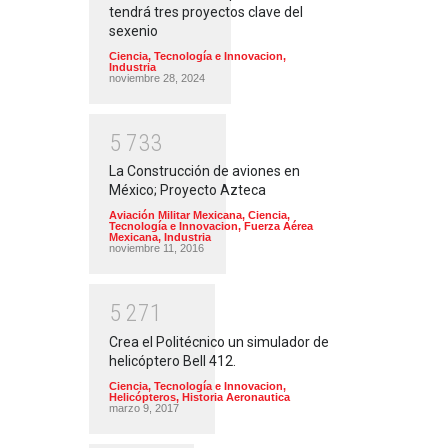
tendrá tres proyectos clave del
sexenio
Ciencia, Tecnología e Innovacion
,
Industria
noviembre 28, 2024
5
7
3
3
La Construcción de aviones en
México; Proyecto Azteca
Aviación Militar Mexicana
,
Ciencia,
Tecnología e Innovacion
,
Fuerza Aérea
Mexicana
,
Industria
noviembre 11, 2016
5
2
7
1
Crea el Politécnico un simulador de
helicóptero Bell 412.
Ciencia, Tecnología e Innovacion
,
Helicópteros
,
Historia Aeronautica
marzo 9, 2017