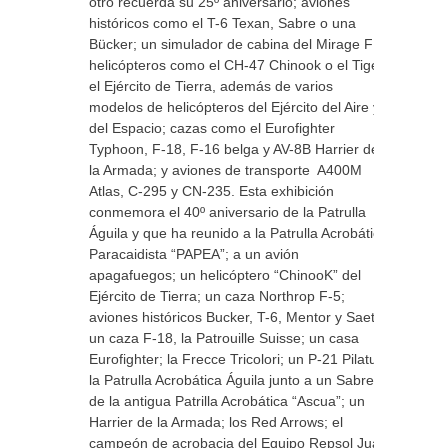
otro recuerda su 25º aniversario; aviones
históricos como el T-6 Texan, Sabre o una
Bücker; un simulador de cabina del Mirage F1;
helicópteros como el CH-47 Chinook o el Tiger
el Ejército de Tierra, además de varios
modelos de helicópteros del Ejército del Aire y
del Espacio; cazas como el Eurofighter
Typhoon, F-18, F-16 belga y AV-8B Harrier de
la Armada; y aviones de transporte A400M
Atlas, C-295 y CN-235. Esta exhibición
conmemora el 40º aniversario de la Patrulla
Águila y que ha reunido a la Patrulla Acrobática
Paracaidista “PAPEA”; a un avión
apagafuegos; un helicóptero “ChinooK” del
Ejército de Tierra; un caza Northrop F-5;
aviones históricos Bucker, T-6, Mentor y Saeta;
un caza F-18, la Patrouille Suisse; un casa
Eurofighter; la Frecce Tricolori; un P-21 Pilatus;
la Patrulla Acrobática Águila junto a un Sabre
de la antigua Patrilla Acrobática “Ascua”; un
Harrier de la Armada; los Red Arrows; el
campeón de acrobacia del Equipo Repsol Juan