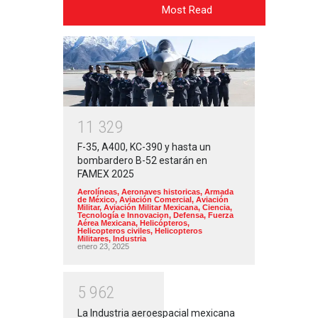
Most Read
1
1
3
2
9
F-35, A400, KC-390 y hasta un
bombardero B-52 estarán en
FAMEX 2025
Aerolíneas
,
Aeronaves historicas
,
Armada
de México
,
Aviación Comercial
,
Aviación
Militar
,
Aviación Militar Mexicana
,
Ciencia,
Tecnología e Innovacion
,
Defensa
,
Fuerza
Aérea Mexicana
,
Helicópteros
,
Helicopteros civiles
,
Helicopteros
Militares
,
Industria
enero 23, 2025
5
9
6
2
La Industria aeroespacial mexicana