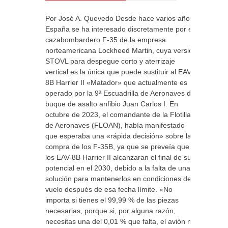
Por José A. Quevedo Desde hace varios años,
España se ha interesado discretamente por el
cazabombardero F-35 de la empresa
norteamericana Lockheed Martin, cuya versión
STOVL para despegue corto y aterrizaje
vertical es la única que puede sustituir al EAV-
8B Harrier II «Matador» que actualmente es
operado por la 9ª Escuadrilla de Aeronaves del
buque de asalto anfibio Juan Carlos I. En
octubre de 2023, el comandante de la Flotilla
de Aeronaves (FLOAN), había manifestado
que esperaba una «rápida decisión» sobre la
compra de los F-35B, ya que se preveía que
los EAV-8B Harrier II alcanzaran el final de su
potencial en el 2030, debido a la falta de una
solución para mantenerlos en condiciones de
vuelo después de esa fecha límite. «No
importa si tienes el 99,99 % de las piezas
necesarias, porque si, por alguna razón,
necesitas una del 0,01 % que falta, el avión no