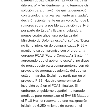
Esteban López Calderón. “El F-35 marca la
diferencia” y “evidentemente no tenemos otra
solución para un avión de quinta generación
con tecnología furtiva realmente avanzada”,
declaró recientemente en un Foro. Aunque los
rumores sobre la posible adquisición del F-35
por parte de España llevan circulando al
menos cuatro años, una portavoz del
Ministerio de Defensa español señalo: “España
no tiene intención de comprar cazas F-35 y
mantiene su compromiso con el programa
europeo FCAS [Future Combat Air System]”
agregando que el gobierno español no dispone
de presupuesto para comprometerse con otro
proyecto de aeronaves además del que ya
está en marcha. Excluimos participar en el
proyecto F-35. Nuestro compromiso de
inversión está en el FCAS. finalizó. Sin
embargo, el gobierno español, ha tomado
medidas para reemplazar el EAV-8B Matador y
el F-18 Hornet reservando una «asignación
inicial» de 6.250 millones de euros en el