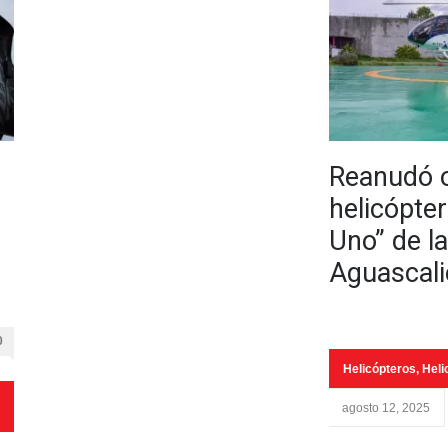
Reanudó o
helicópte
Uno” de la
Aguascali
0
Helicópteros
,
Heli
agosto 12, 2025