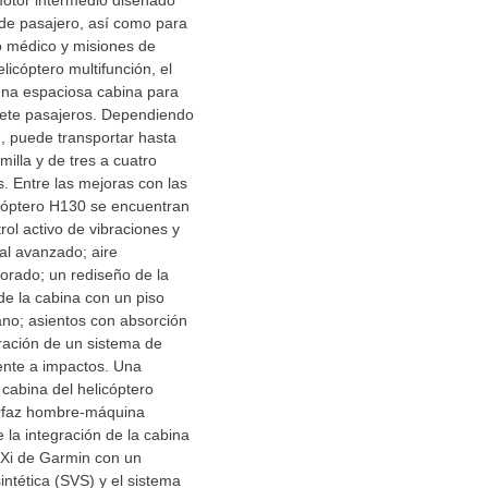
otor intermedio diseñado
 de pasajero, así como para
o médico y misiones de
licóptero multifunción, el
na espaciosa cabina para
siete pasajeros. Dependiendo
n, puede transportar hasta
milla y de tres a cuatro
s. Entre las mejoras con las
icóptero H130 se encuentran
rol activo de vibraciones y
al avanzado; aire
orado; un rediseño de la
 de la cabina con un piso
no; asientos con absorción
ración de un sistema de
ente a impactos. Una
 cabina del helicóptero
erfaz hombre-máquina
la integración de la cabina
TXi de Garmin con un
intética (SVS) y el sistema