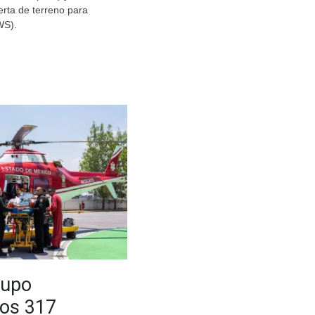
erta de terreno para
WS).
rupo
os 317