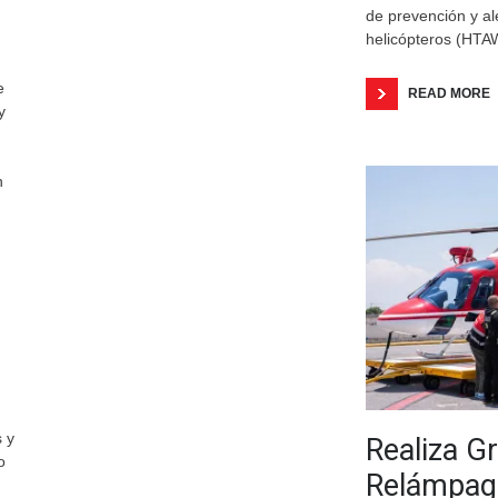
de prevención y al
helicópteros (HTA
e
READ MORE
y
n
 y
Realiza G
o
Relámpag