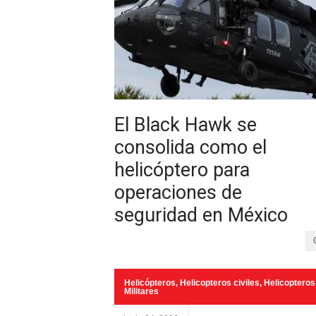
El Black Hawk se
consolida como el
helicóptero para
operaciones de
seguridad en México
Helicópteros
,
Helicopteros civiles
,
Helicopteros
Militares