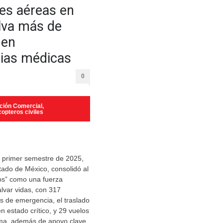
es aéreas en
lva más de
 en
ias médicas
0
ción Comercial
,
copteros civiles
l primer semestre de 2025,
tado de México, consolidó al
s” como una fuerza
alvar vidas, con 317
s de emergencia, el traslado
n estado crítico, y 29 vuelos
ma, además de apoyo clave