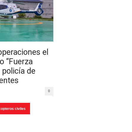
peraciones el
ro “Fuerza
 policía de
entes
0
copteros civiles