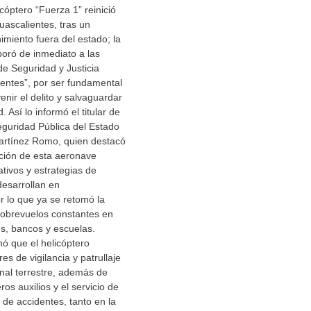
cóptero “Fuerza 1” reinició
ascalientes, tras un
miento fuera del estado; la
oró de inmediato a las
de Seguridad y Justicia
ientes”, por ser fundamental
enir el delito y salvaguardar
. Así lo informó el titular de
eguridad Pública del Estado
artínez Romo, quien destacó
pación de esta aeronave
ativos y estrategias de
desarrollan en
r lo que ya se retomó la
obrevuelos constantes en
s, bancos y escuelas.
ó que el helicóptero
res de vigilancia y patrullaje
nal terrestre, además de
os auxilios y el servicio de
 de accidentes, tanto en la