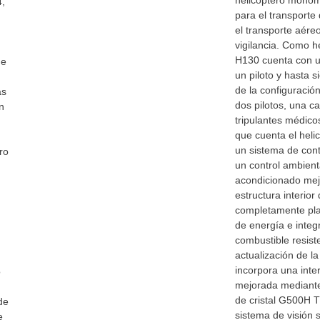
helicóptero monom
4,
para el transporte
el transporte aére
vigilancia. Como he
H130 cuenta con u
de
un piloto y hasta 
de la configuració
as
dos pilotos, una ca
n
tripulantes médico
que cuenta el hel
un sistema de cont
ro
un control ambient
acondicionado mej
estructura interior
completamente pla
de energía e integ
combustible resist
actualización de la
incorpora una int
o
mejorada mediante 
de cristal G500H 
de
sistema de visión s
e