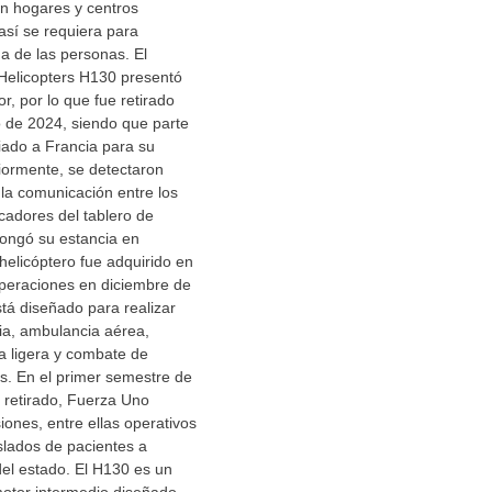
en hogares y centros
así se requiera para
da de las personas. El
 Helicopters H130 presentó
or, por lo que fue retirado
io de 2024, siendo que parte
iado a Francia para su
iormente, se detectaron
 la comunicación entre los
icadores del tablero de
olongó su estancia en
helicóptero fue adquirido en
eraciones en diciembre de
tá diseñado para realizar
cia, ambulancia aérea,
a ligera y combate de
es. En el primer semestre de
 retirado, Fuerza Uno
iones, entre ellas operativos
slados de pacientes a
del estado. El H130 es un