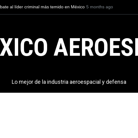
lidos pedidos de helicópteros en 2025
5 months ago
El Black Hawk se consolida c
operaciones de seguridad en
XICO AEROES
Lo mejor de la industria aeroespacial y defensa