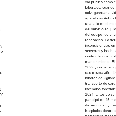
vía pública como 
laborales, cuando 
salvaguardar la vi
aparato un Airbus
s
una falla en el mot
del servicio en jul
a
del equipo fue env
reparación. Poster
inconsistencias en
ky
sensores y los ind
ro
control, lo que pr
mantenimiento. El 
3,
2022 y comenzó op
ese mismo año. Es
e
labores de vigilan
transporte de carg
incendios forestal
6,
2024, antes de ser
60
participó en 45 mis
de seguridad y tra
s
hospitales dentro 
dad