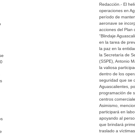
Redacción.- El heli
operaciones en Agu
período de manteni
aeronave se incorp
o
acciones del Plan 
“Blindaje Aguascal
en la tarea de prev
la paz en la entidad
la Secretaría de S
se
(SSPE), Antonio M
60
la valiosa partici
dentro de los oper
e
seguridad que se 
Es
Aguascalientes, po
programación de s
centros comerciale
Asimismo, mencion
participará en labo
apoyando al perso
os
que brindará primer
traslado a víctimas
e