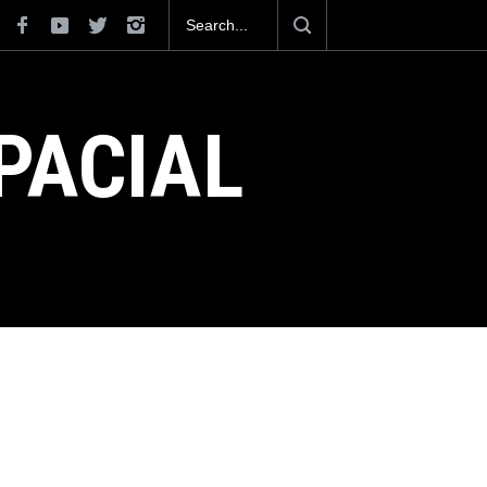
omo el helicóptero para
 México
PACIAL