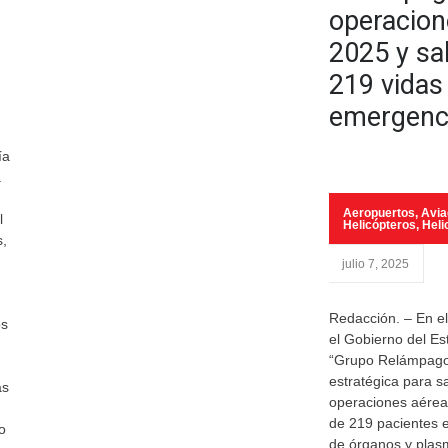
operacion
2025 y sa
219 vidas
emergenc
ía
a
Aeropuertos
,
Avia
l
Helicópteros
,
Heli
s,
julio 7, 2025
Redacción. – En e
os
el Gobierno del Es
“Grupo Relámpago
estratégica para s
as
operaciones aérea
de 219 pacientes e
o
de órganos y plas