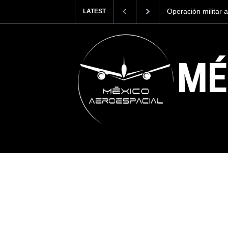
litar abate al líder criminal más temido en México
Airbus anuncia só
LATEST
MÉ