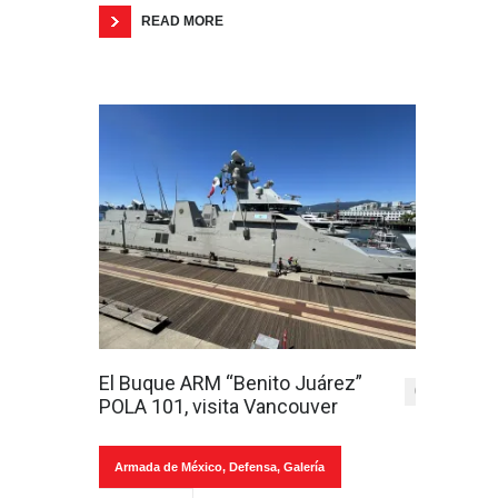
READ MORE
El Buque ARM “Benito Juárez”
0
POLA 101, visita Vancouver
Armada de México
,
Defensa
,
Galería