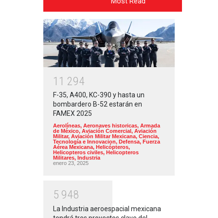
Most Read
1
1
2
9
4
F-35, A400, KC-390 y hasta un
bombardero B-52 estarán en
FAMEX 2025
Aerolíneas
,
Aeronaves historicas
,
Armada
de México
,
Aviación Comercial
,
Aviación
Militar
,
Aviación Militar Mexicana
,
Ciencia,
Tecnología e Innovacion
,
Defensa
,
Fuerza
Aérea Mexicana
,
Helicópteros
,
Helicopteros civiles
,
Helicopteros
Militares
,
Industria
enero 23, 2025
5
9
4
8
La Industria aeroespacial mexicana
tendrá tres proyectos clave del