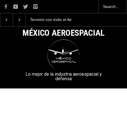
n éxito el Air
Desfile Conmemorativo de
Galería del Espec
pulco 2025
los 204 años de la Armada
Aéreo “Tulum 20
de México
MÉXICO AEROESPACIAL
Lo mejor de la industria aeroespacial y
defensa