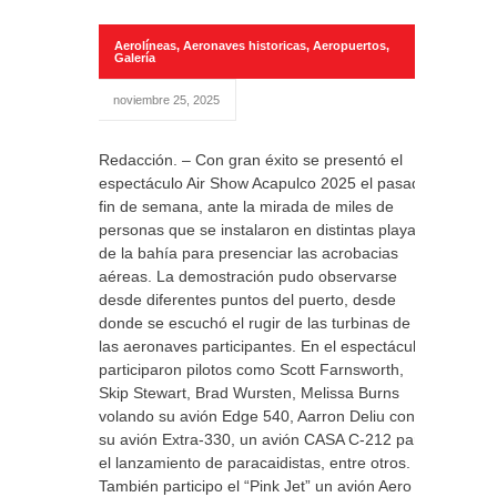
Aerolíneas
,
Aeronaves historicas
,
Aeropuertos
,
Galería
noviembre 25, 2025
Redacción. – Con gran éxito se presentó el
espectáculo Air Show Acapulco 2025 el pasado
fin de semana, ante la mirada de miles de
personas que se instalaron en distintas playas
de la bahía para presenciar las acrobacias
aéreas. La demostración pudo observarse
desde diferentes puntos del puerto, desde
donde se escuchó el rugir de las turbinas de
las aeronaves participantes. En el espectáculo
participaron pilotos como Scott Farnsworth,
Skip Stewart, Brad Wursten, Melissa Burns
volando su avión Edge 540, Aarron Deliu con
su avión Extra-330, un avión CASA C-212 para
el lanzamiento de paracaidistas, entre otros.
También participo el “Pink Jet” un avión Aero L-