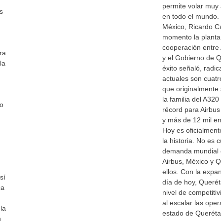
permite volar muy 
s
en todo el mundo. 
México, Ricardo Ca
momento la planta 
cooperación entre 
ra
y el Gobierno de Q
la
éxito señaló, radic
actuales son cuat
que originalmente s
la familia del A32
so
récord para Airbus
y más de 12 mil en
Hoy es oficialment
la historia. No es 
demanda mundial 
Airbus, México y 
ellos. Con la expa
sí
día de hoy, Querét
ca
nivel de competitiv
al escalar las ope
la
estado de Queréta
n