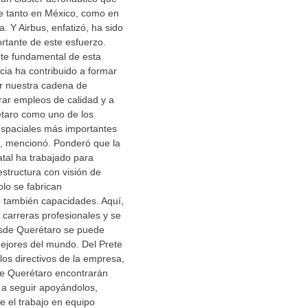
te tanto en México, como en
. Y Airbus, enfatizó, ha sido
rtante de este esfuerzo.
rte fundamental de esta
ncia ha contribuido a formar
cer nuestra cadena de
rar empleos de calidad y a
étaro como uno de los
spaciales más importantes
”, mencionó. Ponderó que la
atal ha trabajado para
estructura con visión de
olo se fabrican
 también capacidades. Aquí,
n carreras profesionales y se
sde Querétaro se puede
ejores del mundo. Del Prete
los directivos de la empresa,
de Querétaro encontrarán
 a seguir apoyándolos,
 el trabajo en equipo