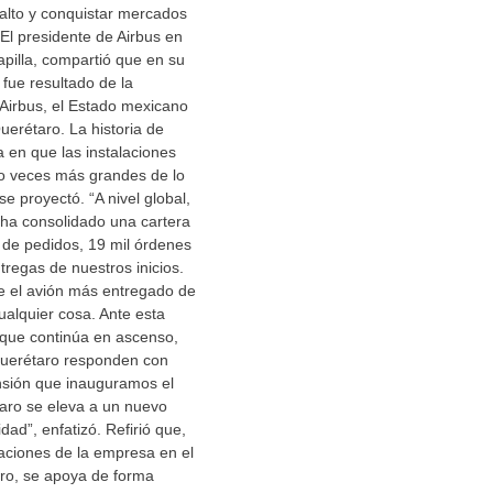
alto y conquistar mercados
El presidente de Airbus en
pilla, compartió que en su
fue resultado de la
Airbus, el Estado mexicano
uerétaro. La historia de
a en que las instalaciones
ro veces más grandes de lo
e proyectó. “A nivel global,
0 ha consolidado una cartera
 de pedidos, 19 mil órdenes
tregas de nuestros inicios.
e el avión más entregado de
cualquier cosa. Ante esta
que continúa en ascenso,
Querétaro responden con
nsión que inauguramos el
aro se eleva a un nuevo
idad”, enfatizó. Refirió que,
raciones de la empresa en el
ro, se apoya de forma