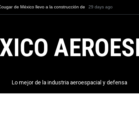
l TP-75 Dulus en el espectáculo aéreo AEE
29 days ago
La Infantería de Mari
ntroamérica?
bombarderos y 381 dr
XICO AEROES
Lo mejor de la industria aeroespacial y defensa