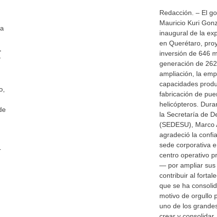
Redacción. – El g
Mauricio Kuri Gon
la
inaugural de la ex
en Querétaro, pro
,
inversión de 646 m
y
generación de 262
ampliación, la emp
capacidades produ
o,
fabricación de pu
helicópteros. Duran
de
la Secretaría de D
(SEDESU), Marco A
agradeció la conf
sede corporativa e
r
centro operativo p
— por ampliar sus
contribuir al forta
que se ha consoli
motivo de orgullo 
uno de los grandes
crear y consolidar