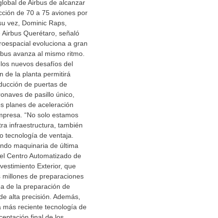
 global de Airbus de alcanzar
cción de 70 a 75 aviones por
su vez, Dominic Raps,
e Airbus Querétaro, señaló
eroespacial evoluciona a gran
rbus avanza al mismo ritmo.
los nuevos desafíos del
n de la planta permitirá
ducción de puertas de
onaves de pasillo único,
los planes de aceleración
empresa. “No solo estamos
a infraestructura, también
 tecnología de ventaja.
ndo maquinaria de última
el Centro Automatizado de
stimiento Exterior, que
s millones de preparaciones
na de la preparación de
de alta precisión. Además,
 más reciente tecnología de
eptación final de los