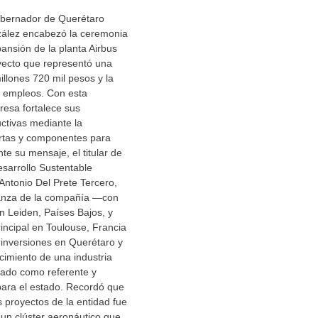
obernador de Querétaro
zález encabezó la ceremonia
pansión de la planta Airbus
yecto que representó una
illones 720 mil pesos y la
 empleos. Con esta
resa fortalece sus
ctivas mediante la
ertas y componentes para
te su mensaje, el titular de
esarrollo Sustentable
ntonio Del Prete Tercero,
ianza de la compañía —con
n Leiden, Países Bajos, y
rincipal en Toulouse, Francia
 inversiones en Querétaro y
lecimiento de una industria
dado como referente y
para el estado. Recordó que
 proyectos de la entidad fue
, un clúster aeronáutico que