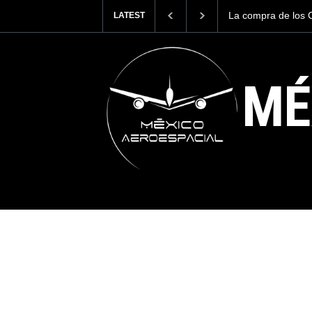
los Cougar de México llevo a la construcción de
Honduras recibe e
LATEST
Airbus en Querétaro
¿a la mira de Ce
MÉ