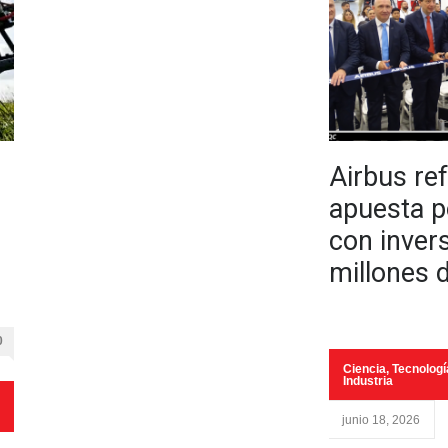
Airbus re
apuesta p
con inver
millones 
0
Ciencia, Tecnologí
Industria
junio 18, 2026