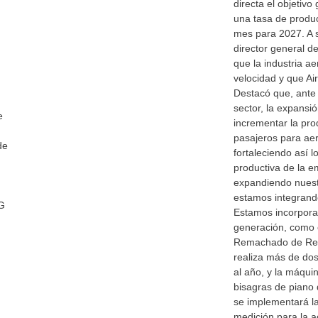
directa el objetivo
una tasa de produ
mes para 2027. A 
director general d
que la industria a
velocidad y que Ai
Destacó que, ante 
sector, la expansió
e
incrementar la pro
pasajeros para aer
de
fortaleciendo así 
productiva de la 
expandiendo nuestr
estamos integrando
G
Estamos incorpora
generación, como 
Remachado de Reve
realiza más de do
al año, y la máqui
bisagras de piano 
se implementará la
medición para la ac