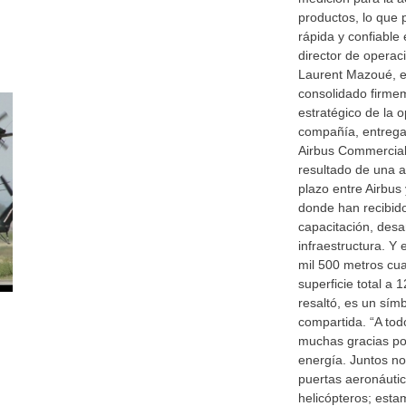
productos, lo que p
rápida y confiable e
director de operac
Laurent Mazoué, e
consolidado firme
estratégico de la o
compañía, entrega
Airbus Commercial.
resultado de una a
plazo entre Airbus
donde han recibid
capacitación, desar
infraestructura. Y 
mil 500 metros cu
superficie total a 
resaltó, es un símb
compartida. “A tod
muchas gracias po
energía. Juntos n
puertas aeronáuti
helicópteros; esta