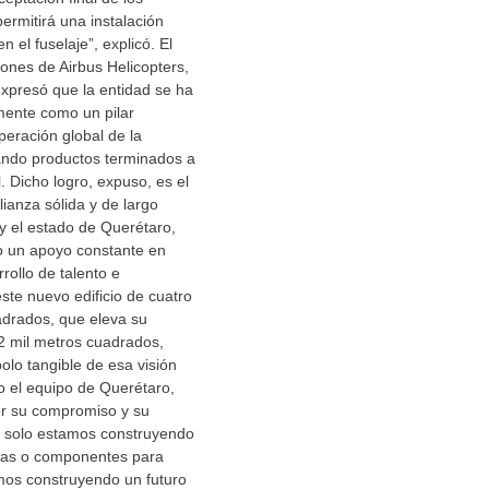
ermitirá una instalación
n el fuselaje”, explicó. El
iones de Airbus Helicopters,
xpresó que la entidad se ha
mente como un pilar
peración global de la
ndo productos terminados a
 Dicho logro, expuso, es el
lianza sólida y de largo
 y el estado de Querétaro,
o un apoyo constante en
rollo de talento e
este nuevo edificio de cuatro
adrados, que eleva su
12 mil metros cuadrados,
olo tangible de esa visión
o el equipo de Querétaro,
r su compromiso y su
o solo estamos construyendo
cas o componentes para
mos construyendo un futuro