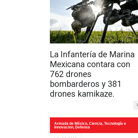
La Infantería de Marina
Mexicana contara con
762 drones
bombarderos y 381
drones kamikaze.
Armada de México
,
Ciencia, Tecnología e
Innovacion
,
Defensa