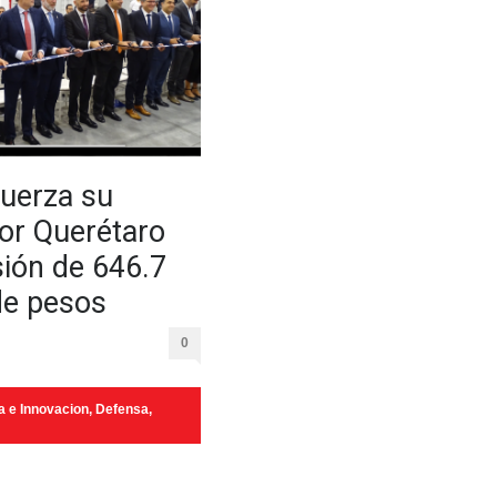
fuerza su
or Querétaro
sión de 646.7
de pesos
0
a e Innovacion
,
Defensa
,