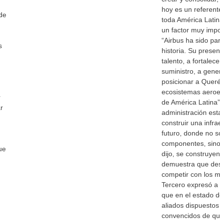
hoy es un referen
de
toda América Latina
un factor muy impo
“Airbus ha sido pa
s
historia. Su prese
talento, a fortale
suministro, a gene
posicionar a Quer
ecosistemas aeroe
r
de América Latina
r
administración est
construir una infra
futuro, donde no s
componentes, sino
ue
dijo, se construye
demuestra que de
competir con los m
Tercero expresó a 
que en el estado 
aliados dispuestos
convencidos de que