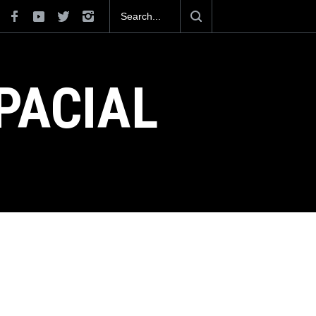
na Mexicana contara con 762 drones
ones kamikaze.
PACIAL