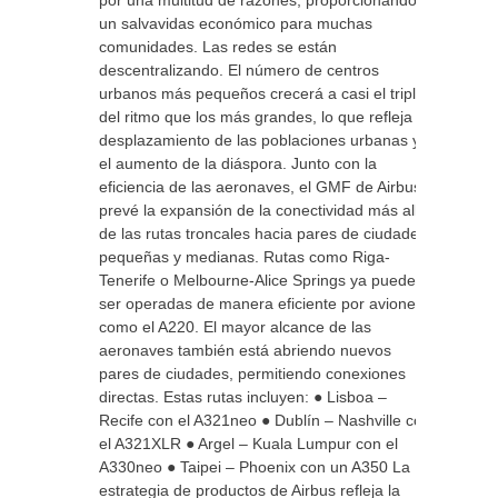
por una multitud de razones, proporcionando
un salvavidas económico para muchas
comunidades. Las redes se están
descentralizando. El número de centros
urbanos más pequeños crecerá a casi el triple
del ritmo que los más grandes, lo que refleja el
desplazamiento de las poblaciones urbanas y
el aumento de la diáspora. Junto con la
eficiencia de las aeronaves, el GMF de Airbus
prevé la expansión de la conectividad más allá
de las rutas troncales hacia pares de ciudades
pequeñas y medianas. Rutas como Riga-
Tenerife o Melbourne-Alice Springs ya pueden
ser operadas de manera eficiente por aviones
como el A220. El mayor alcance de las
aeronaves también está abriendo nuevos
pares de ciudades, permitiendo conexiones
directas. Estas rutas incluyen: ● Lisboa –
Recife con el A321neo ● Dublín – Nashville con
el A321XLR ● Argel – Kuala Lumpur con el
A330neo ● Taipei – Phoenix con un A350 La
estrategia de productos de Airbus refleja la