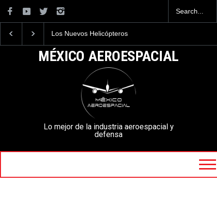
¿Por qué México prioriza
Conoce el armamento
aeronaves de transporte
los Texan Mexicanos
sobre cazas supersónicos?
MÉXICO AEROESPACIAL
Lo mejor de la industria aeroespacial y
defensa