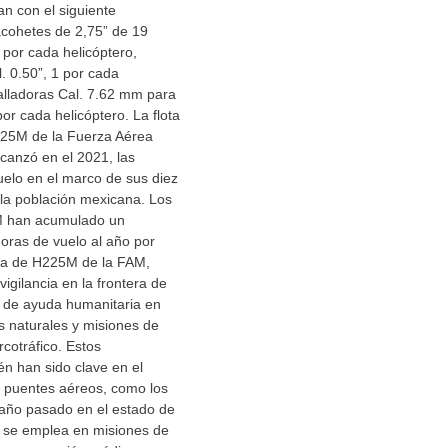
an con el siguiente
cohetes de 2,75” de 19
por cada helicóptero,
. 0.50”, 1 por cada
alladoras Cal. 7.62 mm para
or cada helicóptero. La flota
225M de la Fuerza Aérea
canzó en el 2021, las
elo en el marco de sus diez
 la población mexicana. Los
M han acumulado un
oras de vuelo al año por
ota de H225M de la FAM,
vigilancia en la frontera de
e de ayuda humanitaria en
s naturales y misiones de
rcotráfico. Estos
én han sido clave en el
e puentes aéreos, como los
 año pasado en el estado de
 se emplea en misiones de