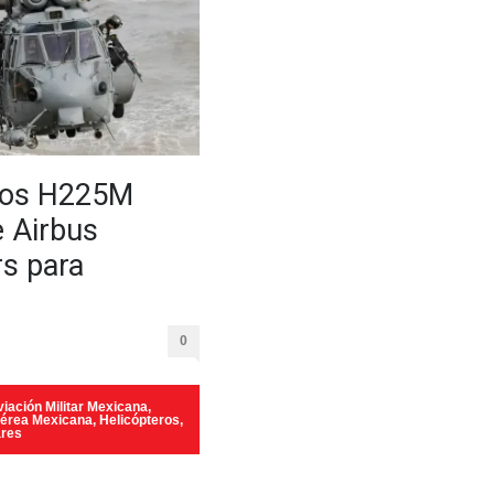
vos H225M
 Airbus
rs para
0
iación Militar Mexicana
,
Aérea Mexicana
,
Helicópteros
,
ares