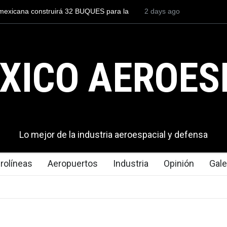
to para volar los nuevos C-130J mexicanos
México se posiciona co
s de dólares
del mundo, al superar 
exportaciones en el 20
XICO AEROES
Lo mejor de la industria aeroespacial y defensa
rolíneas
Aeropuertos
Industria
Opinión
Gale