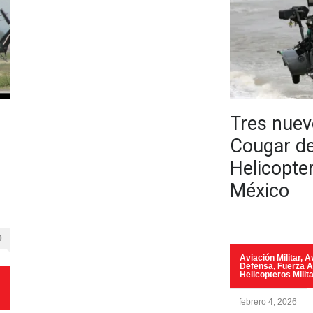
Tres nue
Cougar de
Helicopte
México
0
Aviación Militar
,
Av
Defensa
,
Fuerza 
Helicopteros Milit
febrero 4, 2026