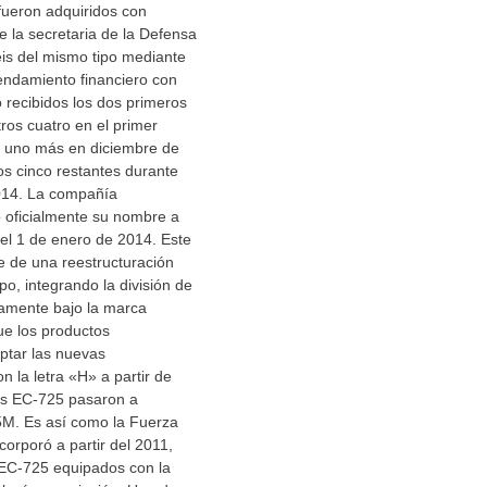
 fueron adquiridos con
e la secretaria de la Defensa
eis del mismo tipo mediante
endamiento financiero con
 recibidos los dos primeros
tros cuatro en el primer
 uno más en diciembre de
s cinco restantes durante
014. La compañía
 oficialmente su nombre a
 el 1 de enero de 2014. Este
e de una reestructuración
po, integrando la división de
tamente bajo la marca
ue los productos
tar las nuevas
 la letra «H» a partir de
los EC-725 pasaron a
M. Es así como la Fuerza
orporó a partir del 2011,
 EC-725 equipados con la