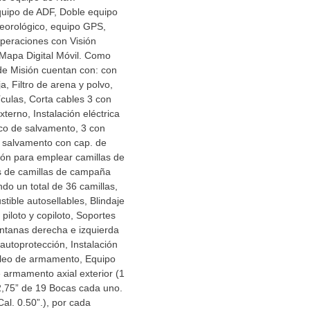
uipo de ADF, Doble equipo
eorológico, equipo GPS,
peraciones con Visión
Mapa Digital Móvil. Como
de Misión cuentan con: con
ja, Filtro de arena y polvo,
culas, Corta cables 3 con
terno, Instalación eléctrica
ico de salvamento, 3 con
e salvamento con cap. de
ión para emplear camillas de
 de camillas de campaña
ndo un total de 36 camillas,
ible autosellables, Blindaje
piloto y copiloto, Soportes
entanas derecha e izquierda
autoprotección, Instalación
pleo de armamento, Equipo
e armamento axial exterior (1
,75” de 19 Bocas cada uno.
al. 0.50”.), por cada