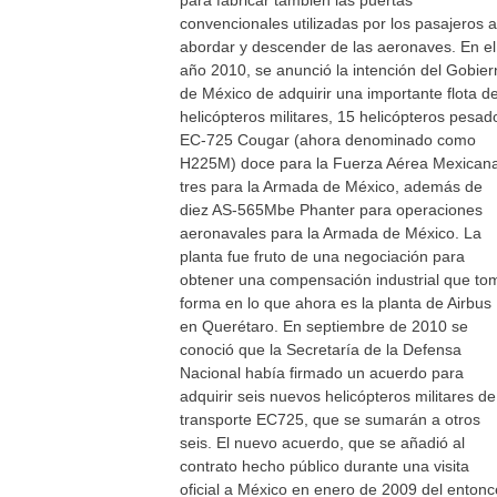
para fabricar también las puertas
convencionales utilizadas por los pasajeros a
abordar y descender de las aeronaves. En el
año 2010, se anunció la intención del Gobier
de México de adquirir una importante flota d
helicópteros militares, 15 helicópteros pesad
EC-725 Cougar (ahora denominado como
H225M) doce para la Fuerza Aérea Mexican
tres para la Armada de México, además de
diez AS-565Mbe Phanter para operaciones
aeronavales para la Armada de México. La
planta fue fruto de una negociación para
obtener una compensación industrial que to
forma en lo que ahora es la planta de Airbus
en Querétaro. En septiembre de 2010 se
conoció que la Secretaría de la Defensa
Nacional había firmado un acuerdo para
adquirir seis nuevos helicópteros militares de
transporte EC725, que se sumarán a otros
seis. El nuevo acuerdo, que se añadió al
contrato hecho público durante una visita
oficial a México en enero de 2009 del entonc