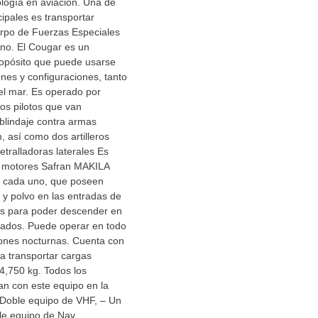
logía en aviación. Una de
cipales es transportar
rpo de Fuerzas Especiales
ano. El Cougar es un
ropósito que puede usarse
ones y configuraciones, tanto
el mar. Es operado por
os pilotos que van
blindaje contra armas
, así como dos artilleros
tralladoras laterales Es
 motores Safran MAKILA
 cada uno, que poseen
a y polvo en las entradas de
es para poder descender en
rados. Puede operar en todo
iones nocturnas. Cuenta con
a transportar cargas
4,750 kg. Todos los
an con este equipo en la
Doble equipo de VHF, – Un
le equipo de Nav.