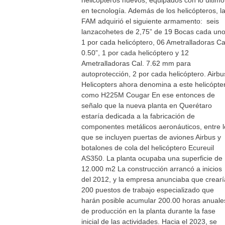
helicópteros nuevos, equipados con lo último
en tecnología. Además de los helicópteros, l
FAM adquirió el siguiente armamento: seis
lanzacohetes de 2,75” de 19 Bocas cada uno
1 por cada helicóptero, 06 Ametralladoras Ca
0.50”, 1 por cada helicóptero y 12
Ametralladoras Cal. 7.62 mm para
autoprotección, 2 por cada helicóptero. Airbu
Helicopters ahora denomina a este helicópte
como H225M Cougar En ese entonces de
señalo que la nueva planta en Querétaro
estaría dedicada a la fabricación de
componentes metálicos aeronáuticos, entre l
que se incluyen puertas de aviones Airbus y
botalones de cola del helicóptero Ecureuil
AS350. La planta ocupaba una superficie de
12.000 m2 La construcción arrancó a inicios
del 2012, y la empresa anunciaba que crearí
200 puestos de trabajo especializado que
harán posible acumular 200.00 horas anuale
de producción en la planta durante la fase
inicial de las actividades. Hacia el 2023, se