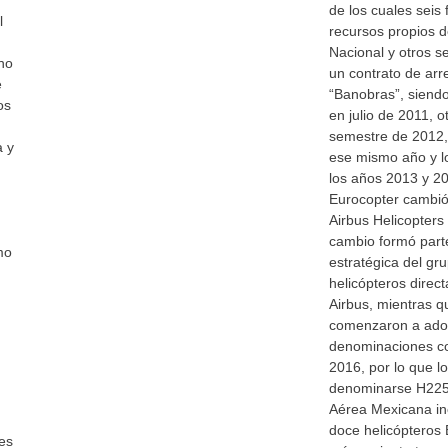
de los cuales seis
l
recursos propios d
Nacional y otros s
no
un contrato de arr
e
“Banobras”, siendo
os
en julio de 2011, o
semestre de 2012,
a y
ese mismo año y lo
los años 2013 y 2
Eurocopter cambió
Airbus Helicopters
cambio formó part
mo
estratégica del gru
helicópteros direc
Airbus, mientras q
comenzaron a adop
denominaciones con
2016, por lo que 
denominarse H225
Aérea Mexicana inc
doce helicópteros
es