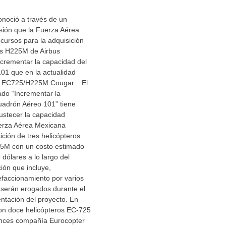
onoció a través de un
sión que la Fuerza Aérea
cursos para la adquisición
os H225M de Airbus
ncrementar la capacidad del
01 que en la actualidad
os EC725/H225M Cougar. El
do “Incrementar la
uadrón Aéreo 101” tiene
ustecer la capacidad
uerza Aérea Mexicana
ición de tres helicópteros
25M con un costo estimado
 dólares a lo largo del
ión que incluye,
efaccionamiento por varios
serán erogados durante el
ntación del proyecto. En
ron doce helicópteros EC-725
onces compañía Eurocopter