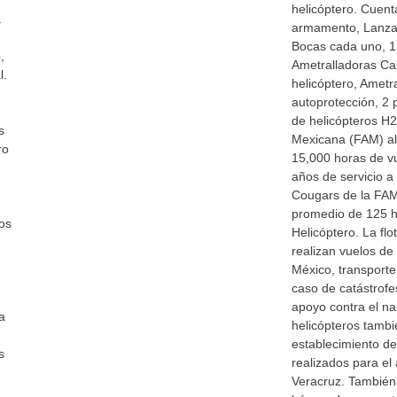
helicóptero. Cuent
a
armamento, Lanza
Bocas cada uno, 1 
,
Ametralladoras Cal
l.
helicóptero, Ametr
autoprotección, 2 p
de helicópteros H
s
Mexicana (FAM) al
ro
15,000 horas de vu
años de servicio a
Cougars de la FA
promedio de 125 h
os
Helicóptero. La fl
realizan vuelos de 
México, transport
caso de catástrofe
apoyo contra el na
a
helicópteros tambi
establecimiento d
s
realizados para el
Veracruz. También