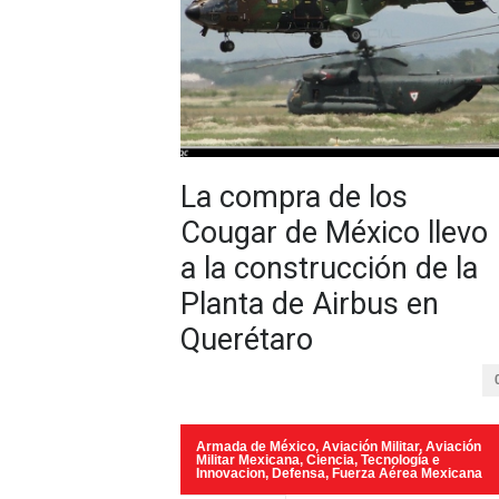
La compra de los
Cougar de México llevo
a la construcción de la
Planta de Airbus en
Querétaro
Armada de México
,
Aviación Militar
,
Aviación
Militar Mexicana
,
Ciencia, Tecnología e
Innovacion
,
Defensa
,
Fuerza Aérea Mexicana