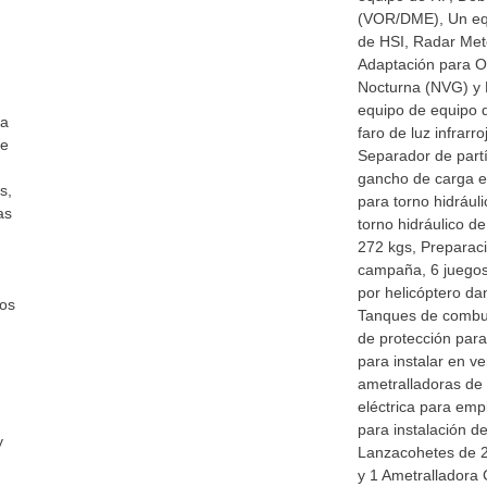
(VOR/DME), Un eq
de HSI, Radar Met
Adaptación para O
Nocturna (NVG) y 
equipo de equipo 
ra
faro de luz infrarro
ue
Separador de partí
gancho de carga ex
s,
para torno hidrául
as
torno hidráulico d
272 kgs, Preparac
campaña, 6 juegos
por helicóptero da
ños
Tanques de combust
de protección para 
para instalar en v
ametralladoras de 
eléctrica para em
para instalación d
y
Lanzacohetes de 2
y 1 Ametralladora C