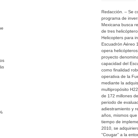
Redacción. – Se c
programa de inver
Mexicana busca re
ue
de tres helicópter
Helicopters para i
Escuadrón Aéreo 1
opera helicópter
proyecto denomina
tos
capacidad del Esc
ás
como finalidad rob
operativa de la F
mediante la adquis
multipropósito H2
de 172 millones de
periodo de evaluac
adiestramiento y r
0%
años, mismos que 
tiempo de impleme
2010, se adquirie
“Cougar” a la ent