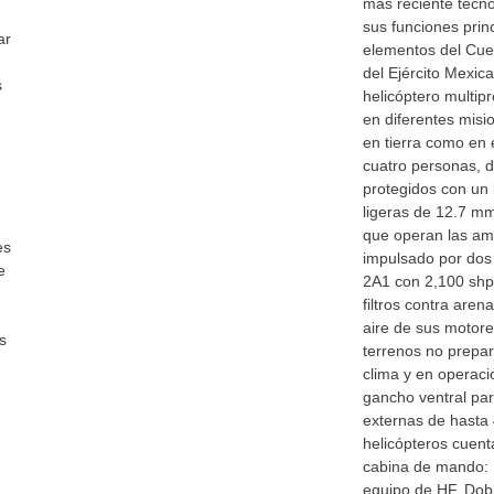
más reciente tecno
sus funciones prin
ar
elementos del Cue
del Ejército Mexic
s
helicóptero multip
en diferentes misi
en tierra como en 
cuatro personas, d
protegidos con un 
ligeras de 12.7 mm
que operan las ame
es
impulsado por dos
e
2A1 con 2,100 shp
filtros contra aren
aire de sus motor
s
terrenos no prepa
clima y en operac
gancho ventral par
externas de hasta 
helicópteros cuent
cabina de mando: 
equipo de HF, Dob