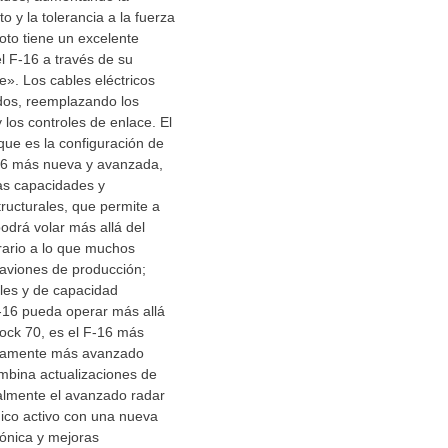
o y la tolerancia a la fuerza
loto tiene un excelente
el F-16 a través de su
e». Los cables eléctricos
os, reemplazando los
 los controles de enlace. El
que es la configuración de
16 más nueva y avanzada,
s capacidades y
tructurales, que permite a
odrá volar más allá del
rario a lo que muchos
aviones de producción;
les y de capacidad
-16 pueda operar más allá
lock 70, es el F-16 más
icamente más avanzado
mbina actualizaciones de
almente el avanzado radar
nico activo con una nueva
iónica y mejoras