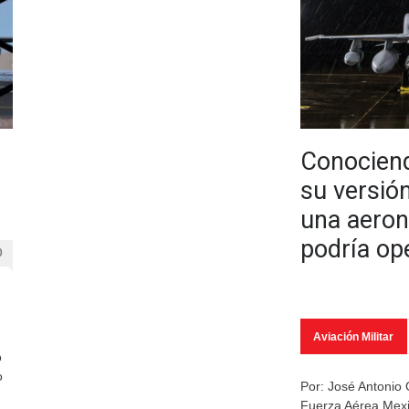
Conociend
su versió
una aeron
podría op
0
Aviación Militar
ó
o
Por: José Antonio
Fuerza Aérea Mexi