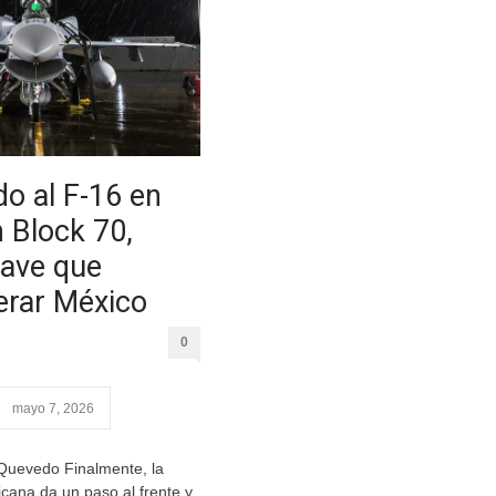
o al F-16 en
n Block 70,
ave que
erar México
0
mayo 7, 2026
 Quevedo Finalmente, la
cana da un paso al frente y