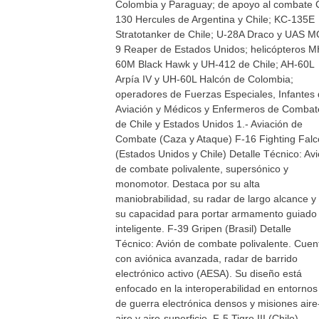
Colombia y Paraguay; de apoyo al combate 
130 Hercules de Argentina y Chile; KC-135E
Stratotanker de Chile; U-28A Draco y UAS M
9 Reaper de Estados Unidos; helicópteros M
60M Black Hawk y UH-412 de Chile; AH-60L
Arpía IV y UH-60L Halcón de Colombia;
operadores de Fuerzas Especiales, Infantes
Aviación y Médicos y Enfermeros de Combat
de Chile y Estados Unidos 1.- Aviación de
Combate (Caza y Ataque) F-16 Fighting Fal
(Estados Unidos y Chile) Detalle Técnico: Av
de combate polivalente, supersónico y
monomotor. Destaca por su alta
maniobrabilidad, su radar de largo alcance y
su capacidad para portar armamento guiado
inteligente. F-39 Gripen (Brasil) Detalle
Técnico: Avión de combate polivalente. Cuen
con aviónica avanzada, radar de barrido
electrónico activo (AESA). Su diseño está
enfocado en la interoperabilidad en entornos
de guerra electrónica densos y misiones aire
aire y aire-superficie. F-5 Tigre III (Chile)