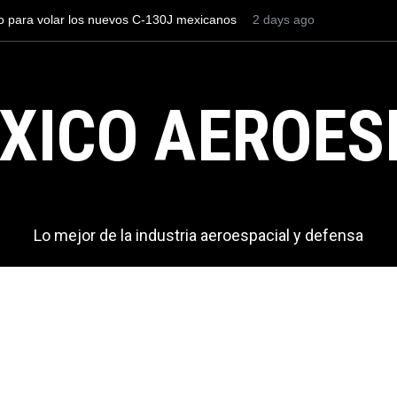
os el AIFA está entre los aeropuertos con
La industria naval mex
nacionales de México, pero muy lejos del
Armada de México
XICO AEROES
Lo mejor de la industria aeroespacial y defensa