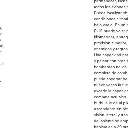
permanecer, luchar
todos los aviones 
Puede localizar obj
condiciones climát
bajo vuelo. En un p
o,
F-16 puede volar 
uo
kilómetros), entre
a
precisión superior
ue
enemigos y regresa
a
Una capacidad para
y pelear con preci
 la
bombardeo no visu
completa de combus
puede soportar has
y
nueve veces la fu
excede la capacid
combate actuales.
burbuja le da al pi
ascendente sin ob
visión lateral y tr
del asiento se amp
habituales a 30 g