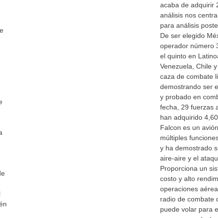
acaba de adquirir
análisis nos centr
para análisis post
se
De ser elegido Méx
operador número 3
el quinto en Latin
Venezuela, Chile y
caza de combate l
demostrando ser el
y probado en comb
e
fecha, 29 fuerzas
han adquirido 4,60
Falcon es un avió
a
múltiples funcione
y ha demostrado s
aire-aire y el ataqu
Proporciona un si
de
costo y alto rendi
operaciones aéreas
l
radio de combate d
ién
puede volar para 