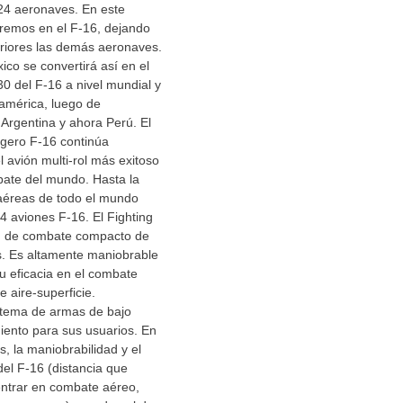
 24 aeronaves. En este
aremos en el F-16, dejando
eriores las demás aeronaves.
ico se convertirá así en el
0 del F-16 a nivel mundial y
oamérica, luego de
 Argentina y ahora Perú. El
igero F-16 continúa
 avión multi-rol más exitoso
ate del mundo. Hasta la
 aéreas de todo el mundo
4 aviones F-16. El Fighting
n de combate compacto de
s. Es altamente maniobrable
u eficacia en el combate
e aire-superficie.
stema de armas de bajo
miento para sus usuarios. En
, la maniobrabilidad y el
el F-16 (distancia que
entrar en combate aéreo,