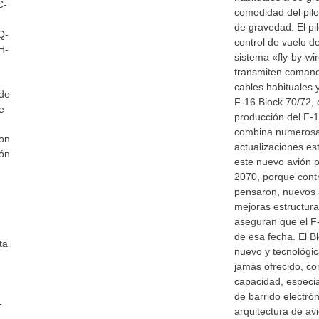
C-
comodidad del pilot
de gravedad. El pi
Q-
control de vuelo d
H-
sistema «fly-by-wir
transmiten comand
cables habituales y
 de
F-16 Block 70/72, 
e
producción del F-
combina numerosa
con
actualizaciones es
ión
este nuevo avión p
2070, porque cont
pensaron, nuevos 
mejoras estructura
aseguran que el F
de esa fecha. El B
ta
nuevo y tecnológ
jamás ofrecido, co
capacidad, especi
de barrido electró
-
arquitectura de av