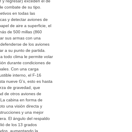
 y regresar) exceden el de
de combate de su tipo.
etivos en todas las
icas y detectar aviones de
apel de aire a superficie, el
más de 500 millas (860
gar sus armas con una
, defenderse de los aviones
r a su punto de partida.
 todo clima le permite volar
sión durante condiciones de
ales. Con una carga
tible interno, el F-16
ta nueve G’s, esto es hasta
erza de gravedad, que
ad de otros aviones de
 La cabina en forma de
loto una visión directa y
strucciones y una mejor
asera. El ángulo del respaldo
lió de los 13 grados
rados, aumentando la