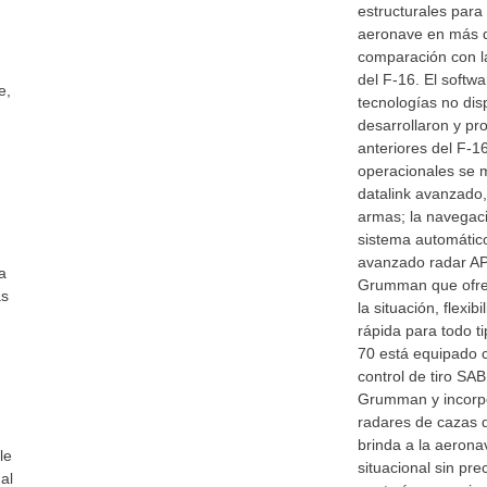
estructurales para 
aeronave en más d
comparación con l
del F-16. El softw
e,
tecnologías no dis
desarrollaron y pr
anteriores del F-1
operacionales se 
datalink avanzado,
armas; la navegaci
sistema automátic
avanzado radar A
a
Grumman que ofre
as
la situación, flexi
rápida para todo ti
70 está equipado 
control de tiro S
Grumman y incorpo
radares de cazas d
brinda a la aerona
le
situacional sin pr
al