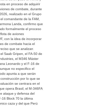
sta en proceso de adquirir
viones de combate, durante
2026, realizado en el Grupo
 el comandante de la FAM,
armona Landa, confirmo que
iado formalmente el proceso
flota de aviones
/F, con la idea de incorporar
es de combate hacia el
reciso que se analizan
s el Saab Gripen, el FA-50 de
ndustries, el M346 Máster
iana Leonardo y el F-16 de
unque no especifico el
todo apunta a que serán
construcción por lo que se
valuación se centrara en el
que opera Brasil, el M-346FA
de ataque y defensa del
 F-16 Block 70 la última
cónico caza y del que Perú