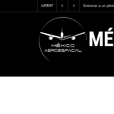
Con 35,900 pasajer
LATEST
más viajeros inter
AICM.
MÉ