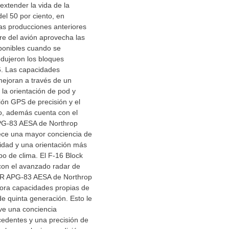
extender la vida de la
el 50 por ciento, en
as producciones anteriores
are del avión aprovecha las
ponibles cuando se
odujeron los bloques
6. Las capacidades
mejoran a través de un
 la orientación de pod y
ón GPS de precisión y el
o, además cuenta con el
PG-83 AESA de Northrop
ce una mayor conciencia de
bilidad y una orientación más
po de clima. El F-16 Block
con el avanzado radar de
ABR APG-83 AESA de Northrop
ra capacidades propias de
e quinta generación. Esto le
ve una conciencia
ecedentes y una precisión de