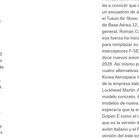
da a conocer que e
un escuadrón de a
el Tulum Air Show 
d
de Base Aérea 12,
general, Román C
esa fuerza ha inic
para remplazar su 
interceptores F-5E
60
doce nuevos avion
on
2028. Así mismo p
de
cuatro alternativa
Korea Aerospace I
a
de la empresa ital
a,
Lockheed Martin. A
modelo concreto, 
modelos de nueva 
esperaría que la e
s
Gripen E como el 
que es la versión 
y
avión italiano y el
és
versión del este i