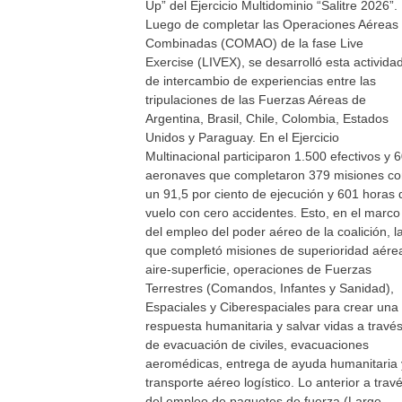
Up” del Ejercicio Multidominio “Salitre 2026”.
Luego de completar las Operaciones Aéreas
Combinadas (COMAO) de la fase Live
Exercise (LIVEX), se desarrolló esta activida
de intercambio de experiencias entre las
tripulaciones de las Fuerzas Aéreas de
Argentina, Brasil, Chile, Colombia, Estados
Unidos y Paraguay. En el Ejercicio
Multinacional participaron 1.500 efectivos y 
aeronaves que completaron 379 misiones c
un 91,5 por ciento de ejecución y 601 horas 
vuelo con cero accidentes. Esto, en el marco
del empleo del poder aéreo de la coalición, l
que completó misiones de superioridad aére
aire-superficie, operaciones de Fuerzas
Terrestres (Comandos, Infantes y Sanidad),
Espaciales y Ciberespaciales para crear una
respuesta humanitaria y salvar vidas a travé
de evacuación de civiles, evacuaciones
aeromédicas, entrega de ayuda humanitaria 
transporte aéreo logístico. Lo anterior a trav
del empleo de paquetes de fuerza (Large