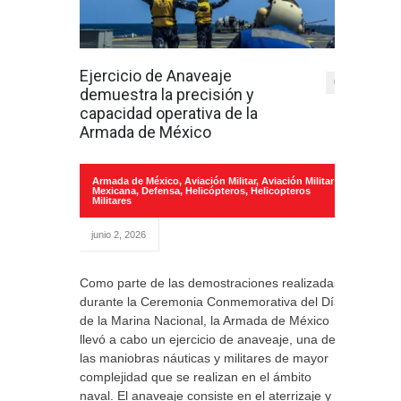
Ejercicio de Anaveaje
0
demuestra la precisión y
capacidad operativa de la
Armada de México
Armada de México
,
Aviación Militar
,
Aviación Militar
Mexicana
,
Defensa
,
Helicópteros
,
Helicopteros
Militares
junio 2, 2026
Como parte de las demostraciones realizadas
durante la Ceremonia Conmemorativa del Día
de la Marina Nacional, la Armada de México
llevó a cabo un ejercicio de anaveaje, una de
las maniobras náuticas y militares de mayor
complejidad que se realizan en el ámbito
naval. El anaveaje consiste en el aterrizaje y