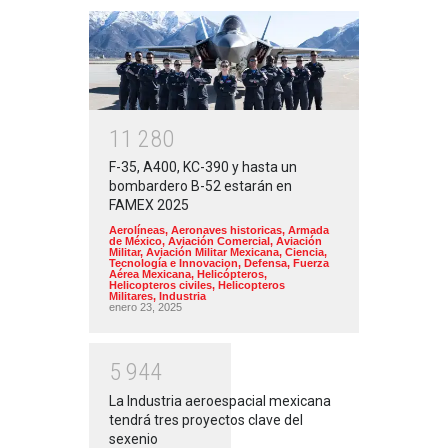
1
1
2
8
0
F-35, A400, KC-390 y hasta un
bombardero B-52 estarán en
FAMEX 2025
Aerolíneas
,
Aeronaves historicas
,
Armada
de México
,
Aviación Comercial
,
Aviación
Militar
,
Aviación Militar Mexicana
,
Ciencia,
Tecnología e Innovacion
,
Defensa
,
Fuerza
Aérea Mexicana
,
Helicópteros
,
Helicopteros civiles
,
Helicopteros
Militares
,
Industria
enero 23, 2025
5
9
4
4
La Industria aeroespacial mexicana
tendrá tres proyectos clave del
sexenio