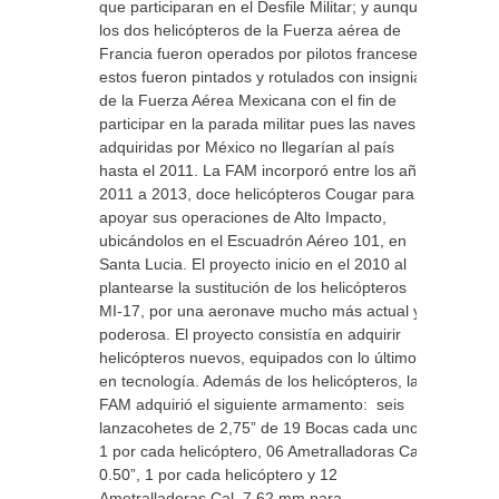
que participaran en el Desfile Militar; y aunque
los dos helicópteros de la Fuerza aérea de
Francia fueron operados por pilotos franceses,
estos fueron pintados y rotulados con insignias
de la Fuerza Aérea Mexicana con el fin de
participar en la parada militar pues las naves
adquiridas por México no llegarían al país
hasta el 2011. La FAM incorporó entre los años
2011 a 2013, doce helicópteros Cougar para
apoyar sus operaciones de Alto Impacto,
ubicándolos en el Escuadrón Aéreo 101, en
Santa Lucia. El proyecto inicio en el 2010 al
plantearse la sustitución de los helicópteros
MI-17, por una aeronave mucho más actual y
poderosa. El proyecto consistía en adquirir
helicópteros nuevos, equipados con lo último
en tecnología. Además de los helicópteros, la
FAM adquirió el siguiente armamento: seis
lanzacohetes de 2,75” de 19 Bocas cada uno,
1 por cada helicóptero, 06 Ametralladoras Cal.
0.50”, 1 por cada helicóptero y 12
Ametralladoras Cal. 7.62 mm para