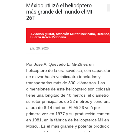
México utilizó el helicóptero
0
más grande del mundo el MI-
26T
Aviación Militar
,
Aviación Militar Mexicana
,
Defensa
,
Fuerza Aérea Mexicana
julio 20, 2026
Por José A. Quevedo El Mi-26 es un
helicóptero de la era soviética, con capacidad
de elevar hasta veinticuatro toneladas y
transportarlas más de 800 kilómetros. Las
dimensiones de este helicóptero son colosales,
tiene una longitud de 40 metros, el diámetro de
su rotor principal es de 32 metros y tiene una
altura de 8.14 metros. El Mi-26 voló por
primera vez en 1977 y su producción comenzó
en 1981, en la fábrica de helicópteros Mil en
Moscú. Es el más grande y potente producido