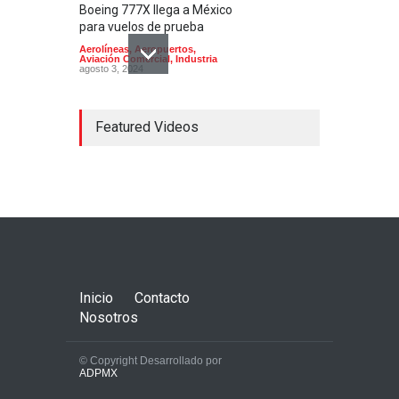
Boeing 777X llega a México
para vuelos de prueba
Aerolíneas
,
Aeropuertos
,
Aviación Comercial
,
Industria
agosto 3, 2024
Featured Videos
Concorde; el avión
supersónico que venía a
México
Aerolíneas
,
Aeronaves
historicas
,
Aeropuertos
octubre 16, 2024
Inicio
Contacto
Nosotros
© Copyright Desarrollado por
ADPMX