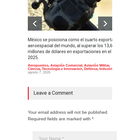
México se posiciona como el cuarto exportador
La i
aeroespacial del mundo, al superar los 13,600
BUQU
millones de dólares en exportaciones en el
Arma
2025.
Aeropuertos
,
Aviación Comercial
,
Aviación Militar
,
Ciencia, Tecnología e Innovacion
,
Defensa
,
Industria
agosto 7, 2026
Leave a Comment
Your email address will not be published.
Required fields are marked with *