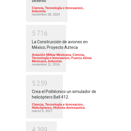
sexenio
Ciencia, Tecnología e Innovacion
,
Industria
noviembre 28, 2024
5
7
1
6
La Construcción de aviones en
México; Proyecto Azteca
Aviación Militar Mexicana
,
Ciencia,
Tecnología e Innovacion
,
Fuerza Aérea
Mexicana
,
Industria
noviembre 11, 2016
5
2
5
9
Crea el Politécnico un simulador de
helicóptero Bell 412.
Ciencia, Tecnología e Innovacion
,
Helicópteros
,
Historia Aeronautica
marzo 9, 2017
4
3
9
9