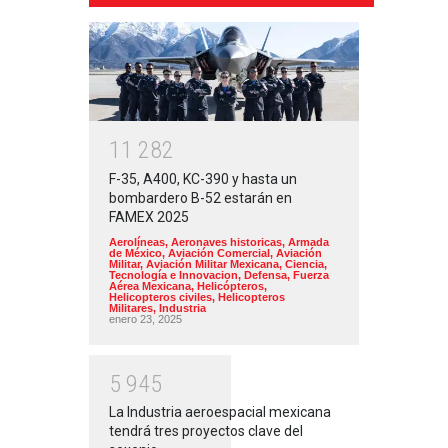
1
1
2
8
2
F-35, A400, KC-390 y hasta un
bombardero B-52 estarán en
FAMEX 2025
Aerolíneas
,
Aeronaves historicas
,
Armada
de México
,
Aviación Comercial
,
Aviación
Militar
,
Aviación Militar Mexicana
,
Ciencia,
Tecnología e Innovacion
,
Defensa
,
Fuerza
Aérea Mexicana
,
Helicópteros
,
Helicopteros civiles
,
Helicopteros
Militares
,
Industria
enero 23, 2025
5
9
4
5
La Industria aeroespacial mexicana
tendrá tres proyectos clave del