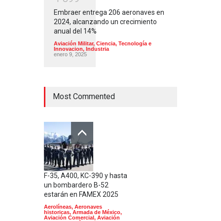
Embraer entrega 206 aeronaves en
2024, alcanzando un crecimiento
anual del 14%
Aviación Militar
,
Ciencia, Tecnología e
Innovacion
,
Industria
enero 9, 2025
Most Commented
F-35, A400, KC-390 y hasta
un bombardero B-52
estarán en FAMEX 2025
Aerolíneas
,
Aeronaves
historicas
,
Armada de México
,
Aviación Comercial
,
Aviación