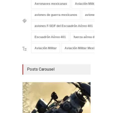
Aeronaves mexicanas
Aviación Militar Mexicana
aviones de guerra mexicanos
aviones de la fuer
aviones F-5E/F del Escuadrón Aéreo 401
aviones 
Escuadrón Aéreo 401
fuerza aérea de México
Aviación Militar
Aviación Militar Mexicana
De
Posts Carousel