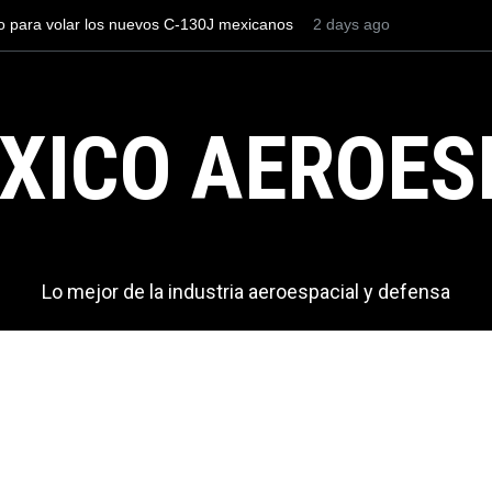
ajeros el AIFA está entre los aeropuertos con
2 days ago
La industria naval
nternacionales de México, pero muy lejos del
Armada de México
XICO AEROES
Lo mejor de la industria aeroespacial y defensa