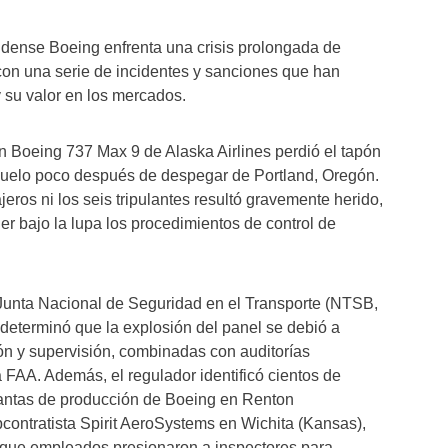
idense Boeing enfrenta una crisis prolongada de
con una serie de incidentes y sanciones que han
 su valor en los mercados.
n Boeing 737 Max 9 de Alaska Airlines perdió el tapón
vuelo poco después de despegar de Portland, Oregón.
eros ni los seis tripulantes resultó gravemente herido,
er bajo la lupa los procedimientos de control de
 Junta Nacional de Seguridad en el Transporte (NTSB,
) determinó que la explosión del panel se debió a
ión y supervisión, combinadas con auditorías
a FAA. Además, el regulador identificó cientos de
plantas de producción de Boeing en Renton
contratista Spirit AeroSystems en Wichita (Kansas),
 que empleados presionaron a inspectores para