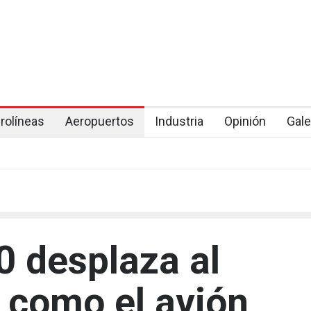
rolíneas
Aeropuertos
Industria
Opinión
Gale
0 desplaza al
 como el avión