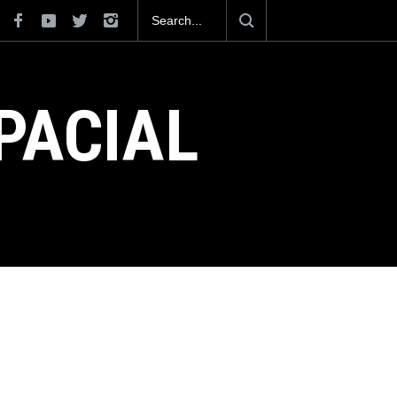
 mexicana construirá 32 BUQUES para la
PACIAL