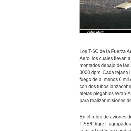
Los T-6C de la Fuerza A
Aero, los cuales llevan 
montados debajo de las 
3000 dpm. Cada tejano l
fuego de al menos 6 mil 
con dos tubos lanzacohe
aletas plegables Wrap-A
para realizar misiones d
En el rubro de aviones d
F-5E/F tigre II agrupado
la mitad están en condic