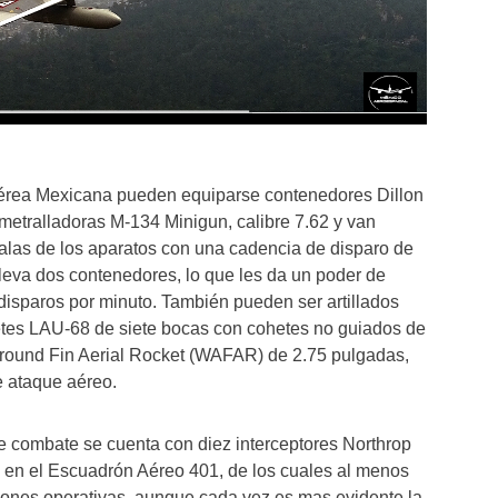
érea Mexicana pueden equiparse contenedores Dillon
ametralladoras M-134 Minigun, calibre 7.62 y van
alas de los aparatos con una cadencia de disparo de
leva dos contenedores, lo que les da un poder de
disparos por minuto. También pueden ser artillados
tes LAU-68 de siete bocas con cohetes no guiados de
round Fin Aerial Rocket (WAFAR) de 2.75 pulgadas,
e ataque aéreo.
e combate se cuenta con diez interceptores Northrop
s en el Escuadrón Aéreo 401, de los cuales al menos
iones operativas, aunque cada vez es mas evidente la