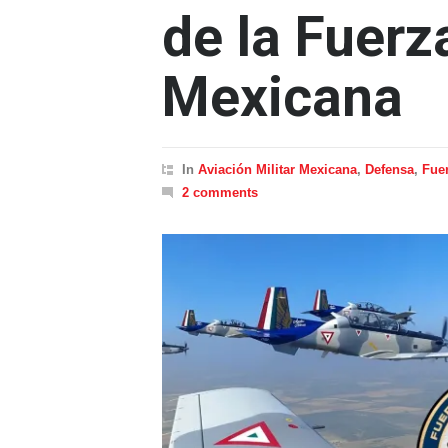
de la Fuerz
Mexicana
In
Aviación Militar Mexicana
,
Defensa
,
Fue
2 comments