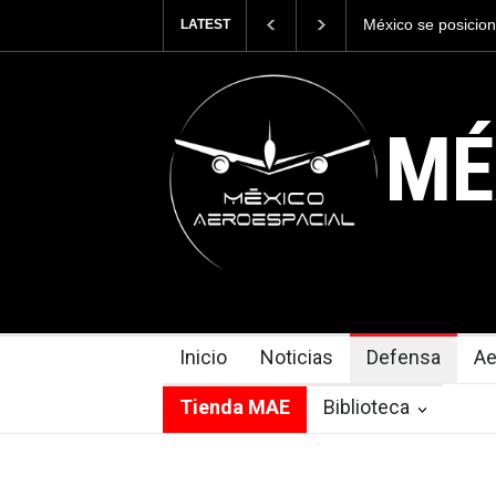
La industria nava
LATEST
Armada de México
MÉ
Inicio
Noticias
Defensa
Ae
Tienda MAE
Biblioteca