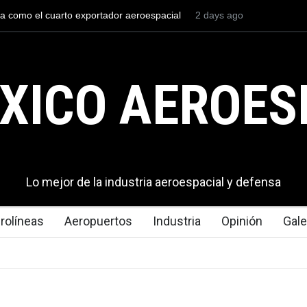
l mexicana construirá 32 BUQUES para la
3 days ago
La mayor lección tecno
en los aeropuertos
XICO AEROES
Lo mejor de la industria aeroespacial y defensa
rolíneas
Aeropuertos
Industria
Opinión
Gale