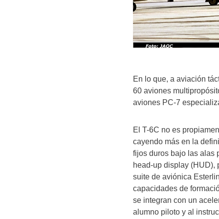
En lo que, a aviación tá
60 aviones multipropósit
aviones PC-7 especializa
El T-6C no es propiamen
cayendo más en la defini
fijos duros bajo las ala
head-up display (HUD), p
suite de aviónica Ester
capacidades de formació
se integran con un acel
alumno piloto y al instr