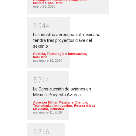
Militares
,
Industria
enero 23, 2025
5
9
4
4
La Industria aeroespacial mexicana
tendrá tres proyectos clave del
sexenio
Ciencia, Tecnología e Innovacion
,
Industria
noviembre 28, 2024
5
7
1
4
La Construcción de aviones en
México; Proyecto Azteca
Aviación Militar Mexicana
,
Ciencia,
Tecnología e Innovacion
,
Fuerza Aérea
Mexicana
,
Industria
noviembre 11, 2016
5
2
5
6