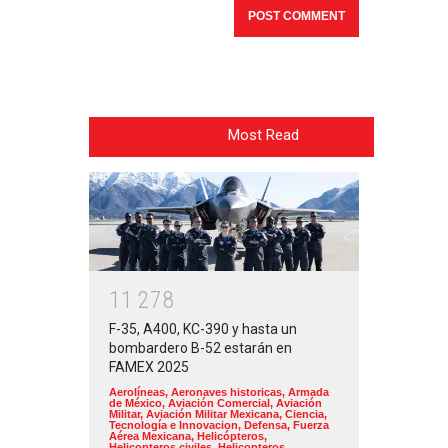
Most Read
1
1
2
7
8
F-35, A400, KC-390 y hasta un
bombardero B-52 estarán en
FAMEX 2025
Aerolíneas
,
Aeronaves historicas
,
Armada
de México
,
Aviación Comercial
,
Aviación
Militar
,
Aviación Militar Mexicana
,
Ciencia,
Tecnología e Innovacion
,
Defensa
,
Fuerza
Aérea Mexicana
,
Helicópteros
,
Helicopteros civiles
,
Helicopteros