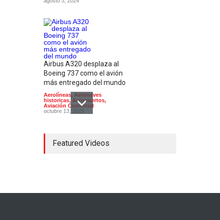
agosto 3, 2024
Airbus A320 desplaza al
Boeing 737 como el avión
más entregado del mundo
Aerolíneas
,
Aeronaves
historicas
,
Aeropuertos
,
Aviación Comercial
octubre 13, 2025
Featured Videos
En su 90 aniversario
Aeroméxico cambia de
imagen
Aerolíneas
,
Aeropuertos
,
Aviación Comercial
,
Industria
,