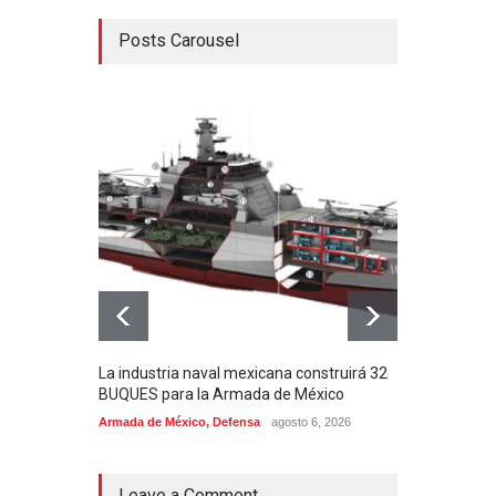
Posts Carousel
La industria naval mexicana construirá 32
Entr
BUQUES para la Armada de México
130J
Armada de México
,
Defensa
agosto 6, 2026
Aviac
Leave a Comment