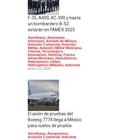
F-35, A400, KC-390 y hasta
un bombardero B-52
estarán en FAMEX 2025
Aerolíneas
,
Aeronaves
historicas
,
Armada de México
,
Aviación Comercial
,
Aviación
Militar
,
Aviación Militar Mexicana
,
Ciencia, Tecnología e
Innovacion
,
Defensa
,
Fuerza
Aérea Mexicana
,
Helicópteros
,
Helicopteros civiles
,
Helicopteros Militares
,
Industria
enero 23, 2025
El avión de pruebas del
Boeing 777X llega a México
para vuelos de prueba
Aerolíneas
,
Aeropuertos
,
Aviación Comercial
,
Industria