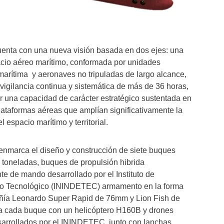
enta con una nueva visión basada en dos ejes: una
acio aéreo marítimo, conformada por unidades
marítima y aeronaves no tripuladas de largo alcance,
igilancia continua y sistemática de más de 36 horas,
ar una capacidad de carácter estratégico sustentada en
ataformas aéreas que amplían significativamente la
l espacio marítimo y territorial.
enmarca el diseño y construcción de siete buques
 toneladas, buques de propulsión hibrida
nte de mando desarrollado por el Instituto de
llo Tecnológico (ININDETEC) armamento en la forma
ñía Leonardo Super Rapid de 76mm y Lion Fish de
a cada buque con un helicóptero H160B y drones
rollados por el ININDETEC, junto con lanchas