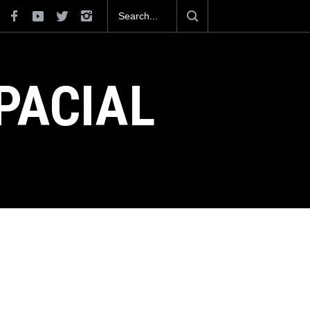
xicana construirá 32 BUQUES para la
PACIAL