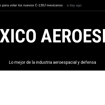
ros el AIFA está entre los aeropuertos con
a day ago
La industria naval me
rnacionales de México, pero muy lejos del
Armada de México
XICO AEROES
Lo mejor de la industria aeroespacial y defensa