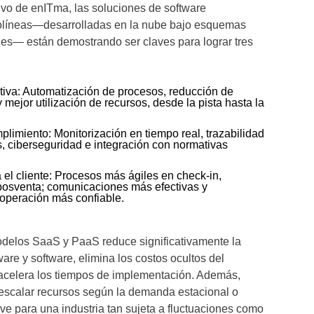
ivo de enITma, las soluciones de software
olíneas—desarrolladas en la nube bajo esquemas
les— están demostrando ser claves para lograr tres
tiva: Automatización de procesos, reducción de
mejor utilización de recursos, desde la pista hasta la
limiento: Monitorización en tiempo real, trazabilidad
s, ciberseguridad e integración con normativas
 el cliente: Procesos más ágiles en check-in,
posventa; comunicaciones más efectivas y
 operación más confiable.
odelos SaaS y PaaS reduce significativamente la
ware y software, elimina los costos ocultos del
acelera los tiempos de implementación. Además,
escalar recursos según la demanda estacional o
ave para una industria tan sujeta a fluctuaciones como