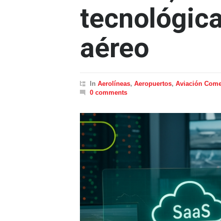
tecnológica
aéreo
In
Aerolíneas
,
Aeropuertos
,
Aviación Come
0 comments