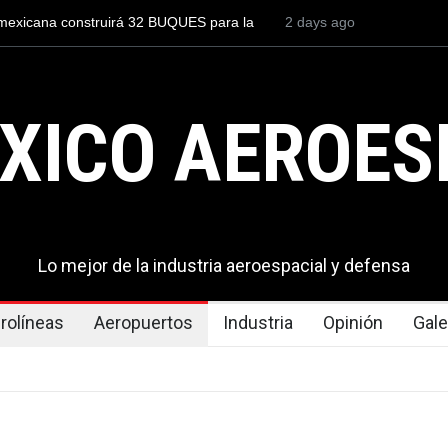
to para volar los nuevos C-130J mexicanos
3 days ago
México se posiciona co
s de dólares
del mundo, al superar 
exportaciones en el 20
XICO AEROES
Lo mejor de la industria aeroespacial y defensa
rolíneas
Aeropuertos
Industria
Opinión
Gale