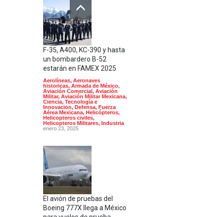
F-35, A400, KC-390 y hasta
un bombardero B-52
estarán en FAMEX 2025
Aerolíneas
,
Aeronaves
historicas
,
Armada de México
,
Aviación Comercial
,
Aviación
Militar
,
Aviación Militar Mexicana
,
Ciencia, Tecnología e
Innovacion
,
Defensa
,
Fuerza
Aérea Mexicana
,
Helicópteros
,
Helicopteros civiles
,
Helicopteros Militares
,
Industria
enero 23, 2025
El avión de pruebas del
Boeing 777X llega a México