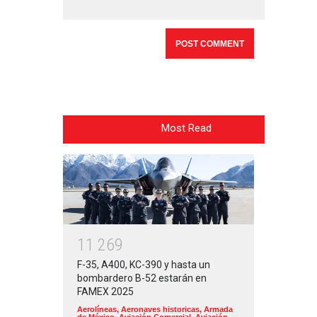
Most Read
1
1
2
6
9
F-35, A400, KC-390 y hasta un
bombardero B-52 estarán en
FAMEX 2025
Aerolíneas
,
Aeronaves historicas
,
Armada