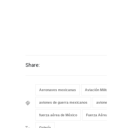
Share:
Aeronaves mexicanas
Aviación Militar Mexicana
aviones de guerra mexicanos
aviones mexicanos
fuerza aérea de México
Fuerza Aérea Mexicana
Galería