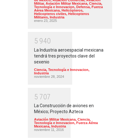
de México
,
Aviación Comercial
,
Aviación
Militar
,
Aviación Militar Mexicana
,
Ciencia,
Tecnología e Innovacion
,
Defensa
,
Fuerza
Aérea Mexicana
,
Helicópteros
,
Helicopteros civiles
,
Helicopteros
Militares
,
Industria
enero 23, 2025
5
9
4
0
La Industria aeroespacial mexicana
tendrá tres proyectos clave del
sexenio
Ciencia, Tecnología e Innovacion
,
Industria
noviembre 28, 2024
5
7
0
7
La Construcción de aviones en
México; Proyecto Azteca
Aviación Militar Mexicana
,
Ciencia,
Tecnología e Innovacion
,
Fuerza Aérea
Mexicana
,
Industria
noviembre 11, 2016