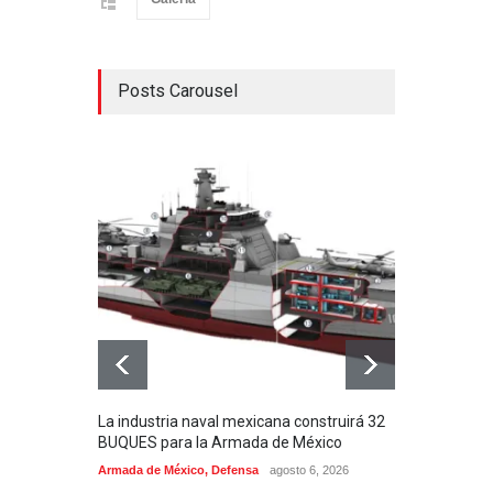
Posts Carousel
La industria naval mexicana construirá 32
Entr
BUQUES para la Armada de México
130J
Armada de México
,
Defensa
agosto 6, 2026
Aviac