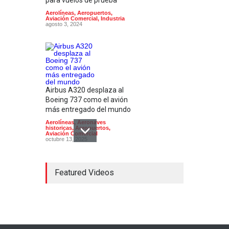
para vuelos de prueba
Aerolíneas
,
Aeropuertos
,
Aviación Comercial
,
Industria
agosto 3, 2024
Airbus A320 desplaza al
Boeing 737 como el avión
más entregado del mundo
Aerolíneas
,
Aeronaves
historicas
,
Aeropuertos
,
Aviación Comercial
octubre 13, 2025
Featured Videos
Aerolíneas mexicanas
pierden 9 mil millones de