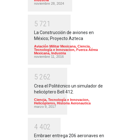
noviembre 28, 2024
5
7
2
1
La Construcción de aviones en
México; Proyecto Azteca
Aviación Militar Mexicana
,
Ciencia,
Tecnología e Innovacion
,
Fuerza Aérea
Mexicana
,
Industria
noviembre 11, 2016
5
2
6
2
Crea el Politécnico un simulador de
helicóptero Bell 412.
Ciencia, Tecnología e Innovacion
,
Helicópteros
,
Historia Aeronautica
marzo 9, 2017
4
4
0
2
Embraer entrega 206 aeronaves en