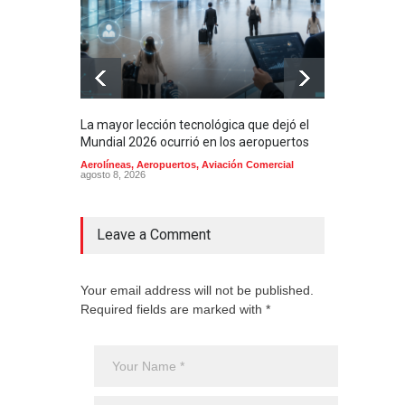
La mayor lección tecnológica que dejó el
Méxi
Mundial 2026 ocurrió en los aeropuertos
aero
mill
Aerolíneas
,
Aeropuertos
,
Aviación Comercial
agosto 8, 2026
2025
Aero
Cienc
agost
Leave a Comment
Your email address will not be published.
Required fields are marked with *