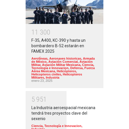
1
1
3
0
0
F-35, A400, KC-390 y hasta un
bombardero B-52 estarán en
FAMEX 2025
Aerolíneas
,
Aeronaves historicas
,
Armada
de México
,
Aviación Comercial
,
Aviación
Militar
,
Aviación Militar Mexicana
,
Ciencia,
Tecnología e Innovacion
,
Defensa
,
Fuerza
Aérea Mexicana
,
Helicópteros
,
Helicopteros civiles
,
Helicopteros
Militares
,
Industria
enero 23, 2025
5
9
5
1
La Industria aeroespacial mexicana
tendrá tres proyectos clave del
sexenio
Ciencia, Tecnología e Innovacion
,
Industria