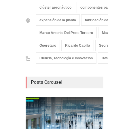
clúster aeronáutico
componentes para helicópter
expansión de la planta
fabricación de puertas
Marco Antonio Del Prete Tercero
Mauricio Kuri G
Queretaro
Ricardo Capilla
Secretaría de Des
Ciencia, Tecnología e Innovacion
Defensa
In
Posts Carousel