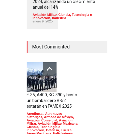
2024, alcanzando un crecimiento
anual del 14%
Aviación Militar
,
Ciencia, Tecnología e
Innovacion
,
Industria
enero 9, 2025
Most Commented
F-35, A400, KC-390 y hasta
un bombardero B-52
estarán en FAMEX 2025
Aerolíneas
,
Aeronaves
historicas
,
Armada de México
,
Aviación Comercial
,
Aviación
Militar
,
Aviación Militar Mexicana
,
Ciencia, Tecnología e
Innovacion
,
Defensa
,
Fuerza
Aérea Mexicana
,
Helicópteros
,