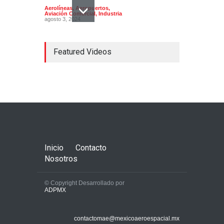
Aerolíneas
,
Aeropuertos
,
Aviación Comercial
,
Industria
agosto 3, 2024
Featured Videos
Concorde; el avión
supersónico que venía a
México
Aerolíneas
,
Aeronaves
historicas
,
Aeropuertos
octubre 16, 2024
Inicio
Contacto
Nosotros
© Copyright Desarrollado por
ADPMX
La AFAC autoriza que el
AICM pase de 43 a 44
contactomae@mexicoaeroespacial.mx