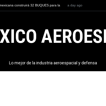
un piloto para volar los nuevos C-130J mexicanos
a day ago
México se posic
millones de dólares
del mundo, al s
exportaciones e
XICO AEROES
Lo mejor de la industria aeroespacial y defensa