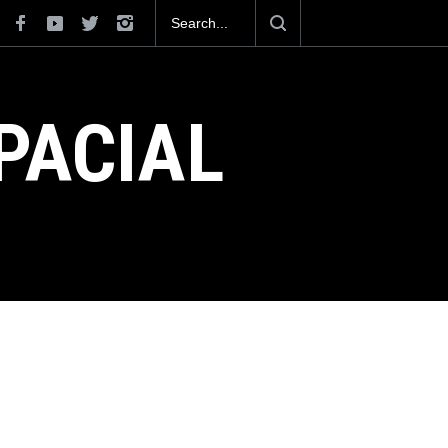
iona como el cuarto exportador aeroespacial
uperar los 13,600 millones de dólares en
n el 2025.
PACIAL