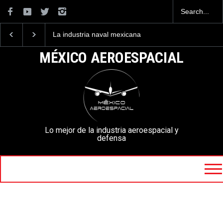
La industria naval mexicana
Entrenar a un piloto p
construirá 32 BUQUES para
volar los nuevos C-13
la Armada de México
mexicanos cuesta 2.9
MÉXICO AEROESPACIAL
millones de dólares
Lo mejor de la industria aeroespacial y
defensa