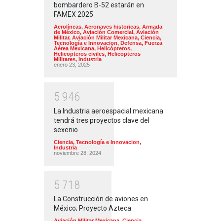
bombardero B-52 estarán en
FAMEX 2025
Aerolíneas
,
Aeronaves historicas
,
Armada
de México
,
Aviación Comercial
,
Aviación
Militar
,
Aviación Militar Mexicana
,
Ciencia,
Tecnología e Innovacion
,
Defensa
,
Fuerza
Aérea Mexicana
,
Helicópteros
,
Helicopteros civiles
,
Helicopteros
Militares
,
Industria
enero 23, 2025
5
9
4
6
La Industria aeroespacial mexicana
tendrá tres proyectos clave del
sexenio
Ciencia, Tecnología e Innovacion
,
Industria
noviembre 28, 2024
5
7
1
8
La Construcción de aviones en
México; Proyecto Azteca
Aviación Militar Mexicana
,
Ciencia,