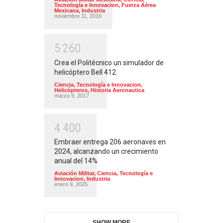
Tecnología e Innovacion
,
Fuerza Aérea
Mexicana
,
Industria
noviembre 11, 2016
5
2
6
0
Crea el Politécnico un simulador de
helicóptero Bell 412.
Ciencia, Tecnología e Innovacion
,
Helicópteros
,
Historia Aeronautica
marzo 9, 2017
4
4
0
0
Embraer entrega 206 aeronaves en
2024, alcanzando un crecimiento
anual del 14%
Aviación Militar
,
Ciencia, Tecnología e
Innovacion
,
Industria
enero 9, 2025
SHOW MORE