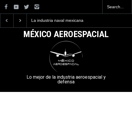
La industria naval mexicana
Entrenar a un piloto p
construirá 32 BUQUES para
volar los nuevos C-13
la Armada de México
mexicanos cuesta 2.9
MÉXICO AEROESPACIAL
millones de dólares
Lo mejor de la industria aeroespacial y
defensa