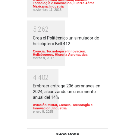
Tecnología e Innovacion
,
Fuerza Aérea
Mexicana
,
Industria
noviembre 11, 2016
5
2
6
2
Crea el Politécnico un simulador de
helicóptero Bell 412.
Ciencia, Tecnología e Innovacion
,
Helicópteros
,
Historia Aeronautica
marzo 9, 2017
4
4
0
2
Embraer entrega 206 aeronaves en
2024, alcanzando un crecimiento
anual del 14%
Aviación Militar
,
Ciencia, Tecnología e
Innovacion
,
Industria
enero 9, 2025
SHOW MORE