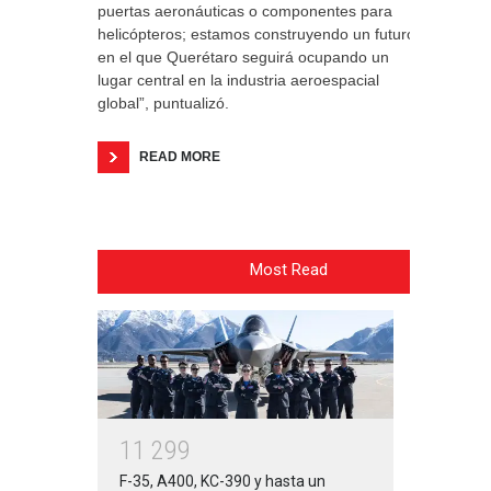
puertas aeronáuticas o componentes para
helicópteros; estamos construyendo un futuro
en el que Querétaro seguirá ocupando un
lugar central en la industria aeroespacial
global”, puntualizó.
READ MORE
Most Read
1
1
2
9
9
F-35, A400, KC-390 y hasta un