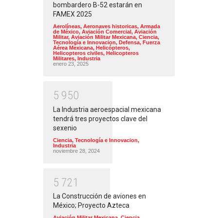
bombardero B-52 estarán en
FAMEX 2025
Aerolíneas
,
Aeronaves historicas
,
Armada
de México
,
Aviación Comercial
,
Aviación
Militar
,
Aviación Militar Mexicana
,
Ciencia,
Tecnología e Innovacion
,
Defensa
,
Fuerza
Aérea Mexicana
,
Helicópteros
,
Helicopteros civiles
,
Helicopteros
Militares
,
Industria
enero 23, 2025
5
9
5
0
La Industria aeroespacial mexicana
tendrá tres proyectos clave del
sexenio
Ciencia, Tecnología e Innovacion
,
Industria
noviembre 28, 2024
5
7
2
1
La Construcción de aviones en
México; Proyecto Azteca
Aviación Militar Mexicana
,
Ciencia,