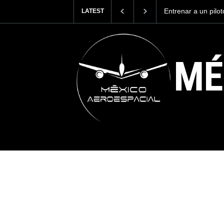
Con 35,900 pasajer
LATEST
más viajeros inter
AICM.
MÉ