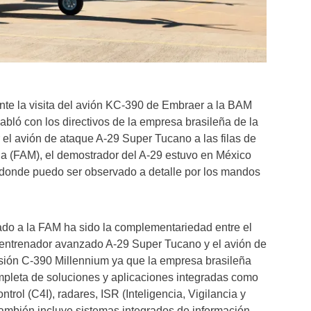
nte la visita del avión KC-390 de Embraer a la BAM
habló con los directivos de la empresa brasileña de la
r el avión de ataque A-29 Super Tucano a las filas de
a (FAM), el demostrador del A-29 estuvo en México
donde puedo ser observado a detalle por los mandos
ado a la FAM ha sido la complementariedad entre el
y entrenador avanzado A-29 Super Tucano y el avión de
misión C-390 Millennium ya que la empresa brasileña
mpleta de soluciones y aplicaciones integradas como
rol (C4I), radares, ISR (Inteligencia, Vigilancia y
ambién incluye sistemas integrados de información,