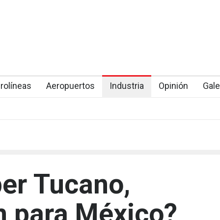
rolíneas
Aeropuertos
Industria
Opinión
Gale
per Tucano,
n para México?