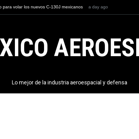
os el AIFA está entre los aeropuertos con
2 days ago
La industria naval mex
nacionales de México, pero muy lejos del
Armada de México
XICO AEROES
Lo mejor de la industria aeroespacial y defensa