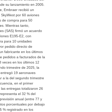
de su lanzamiento en 2005.
re, Embraer recibió un
e SkyWest por 60 aviones
s de compra para 50
es. Mientras tanto,
nes (SAS) firmó un acuerdo
viones E195-E2, con
ra para 10 unidades
yor pedido directo de
n fabricante en los últimos
de pedidos a facturados de la
,8 veces en los últimos 12
do trimestre de 2025, la
 entregó 19 aeronaves
ar a la del segundo trimestre
cuencia, en el primer
las entregas totalizaron 26
representa el 32 % del
previsión anual (entre 77 y
ntos porcentuales por debajo
5 % registrado en los