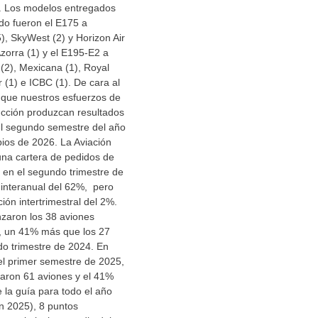
s. Los modelos entregados
do fueron el E175 a
5), SkyWest (2) y Horizon Air
Azorra (1) y el E195-E2 a
 (2), Mexicana (1), Royal
r (1) e ICBC (1). De cara al
 que nuestros esfuerzos de
ducción produzcan resultados
el segundo semestre del año
ipios de 2026. La Aviación
 una cartera de pedidos de
 en el segundo trimestre de
interanual del 62%, pero
ión intertrimestral del 2%.
nzaron los 38 aviones
o, un 41% más que los 27
do trimestre de 2024. En
el primer semestre de 2025,
izaron 61 aviones y el 41%
 la guía para todo el año
n 2025), 8 puntos