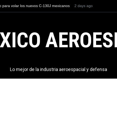
ros el AIFA está entre los aeropuertos con
2 days ago
La industria naval me
nacionales de México, pero muy lejos del
Armada de México
XICO AEROES
Lo mejor de la industria aeroespacial y defensa