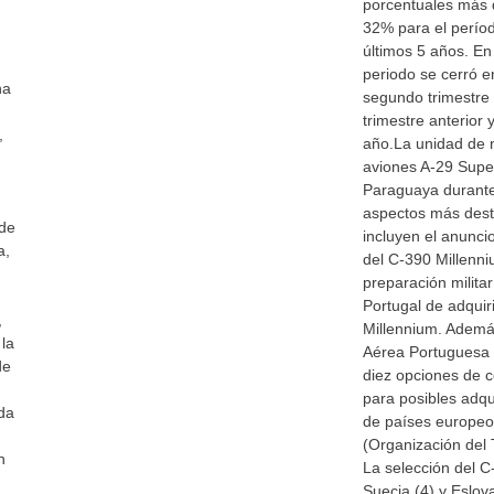
porcentuales más q
32% para el períod
últimos 5 años. En
periodo se cerró e
na
segundo trimestre
trimestre anterior
,
año.La unidad de 
aviones A-29 Supe
Paraguaya durante 
aspectos más desta
 de
incluyen el anuncio
a,
del C-390 Millenni
preparación militar
Portugal de adquir
,
Millennium. Ademá
la
Aérea Portuguesa t
de
diez opciones de c
para posibles adqu
da
de países europe
(Organización del T
n
La selección del C
Suecia (4) y Eslova