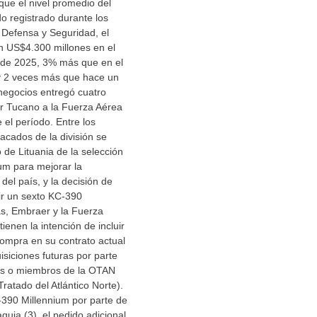
ue el nivel promedio del
o registrado durante los
 Defensa y Seguridad, el
n US$4.300 millones en el
 de 2025, 3% más que en el
 y 2 veces más que hace un
negocios entregó cuatro
r Tucano a la Fuerza Aérea
el período. Entre los
cados de la división se
 de Lituania de la selección
um para mejorar la
 del país, y la decisión de
ir un sexto KC-390
s, Embraer y la Fuerza
ienen la intención de incluir
ompra en su contrato actual
isiciones futuras por parte
os o miembros de la OTAN
ratado del Atlántico Norte).
-390 Millennium por parte de
quia (3), el pedido adicional