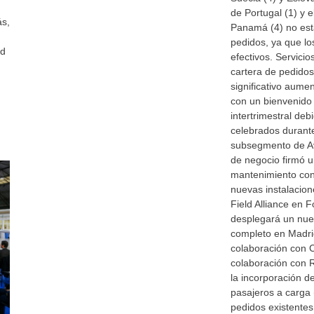
de Portugal (1) y 
ás,
Panamá (4) no está
pedidos, ya que lo
ad
efectivos. Servici
cartera de pedido
significativo aume
con un bienvenido
intertrimestral deb
celebrados durante
subsegmento de Av
de negocio firmó 
mantenimiento co
nuevas instalacion
Field Alliance en F
desplegará un nue
completo en Madrid
colaboración con C
colaboración con 
la incorporación d
pasajeros a carga 
pedidos existentes