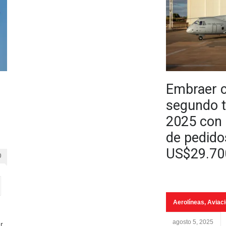
Embraer c
segundo t
2025 con 
de pedido
US$29.700
0
Aerolíneas
,
Aviac
agosto 5, 2025
r