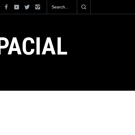
xicana construirá 32 BUQUES para la
PACIAL