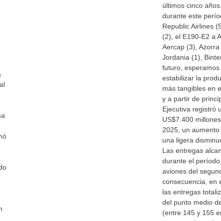
últimos cinco año
durante este perío
Republic Airlines (
(2), el E190-E2 a 
Aercap (3), Azorra
Jordania (1), Binte
futuro, esperamos
a
estabilizar la pro
al
más tangibles en 
y a partir de princ
Ejecutiva registró
ma
US$7.400 millones
2025, un aumento 
rmó
una ligera disminuc
Las entregas alca
durante el períod
ado
aviones del segun
consecuencia, en 
las entregas total
del punto medio de
n
(entre 145 y 155 e