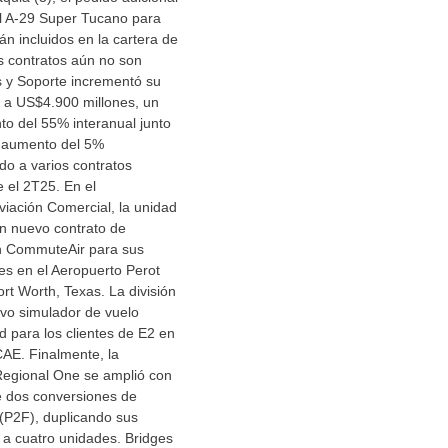
el A-29 Super Tucano para
n incluidos en la cartera de
s contratos aún no son
os y Soporte incrementó su
s a US$4.900 millones, un
nto del 55% interanual junto
 aumento del 5%
ido a varios contratos
 el 2T25. En el
iación Comercial, la unidad
un nuevo contrato de
n CommuteAir para sus
es en el Aeropuerto Perot
ort Worth, Texas. La división
vo simulador de vuelo
 para los clientes de E2 en
AE. Finalmente, la
Regional One se amplió con
e dos conversiones de
(P2F), duplicando sus
 a cuatro unidades. Bridges