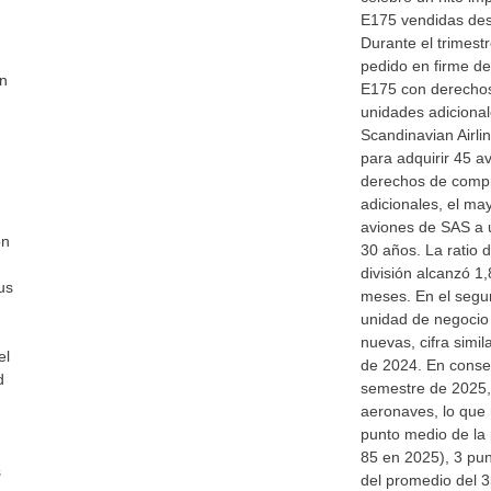
E175 vendidas des
Durante el trimest
pedido en firme d
en
E175 con derecho
unidades adicional
Scandinavian Airli
para adquirir 45 a
derechos de comp
adicionales, el ma
aviones de SAS a u
on
30 años. La ratio 
división alcanzó 1
us
meses. En el segun
unidad de negocio
nuevas, cifra simil
el
de 2024. En conse
d
semestre de 2025, 
aeronaves, lo que 
punto medio de la 
85 en 2025), 3 pu
s
del promedio del 3