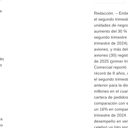
a
Redacción. – Embr
el segundo trimest
unidades de negoci
aumento del 30 % 
segundo trimestre
trimestre de 2024
aviones, y más del
aviones (30) regist
ito
de 2025 (primer tr
go
Comercial reportó
récord de 8 años,
el segundo trimest
anterior para la d
millones en el cua
cartera de pedido
n
comparación con el
un 16% en compar
trimestre de 2024.
ía
desempeño en vent
su
celebró un hito im