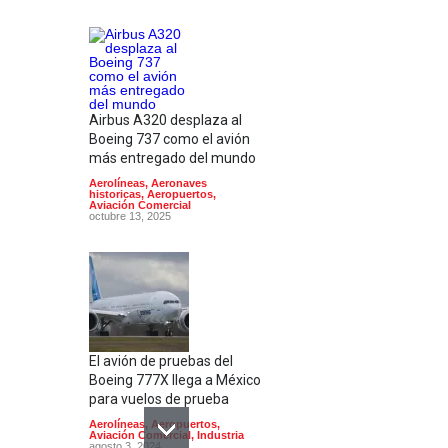
Airbus A320 desplaza al
Boeing 737 como el avión
más entregado del mundo
Aerolíneas
,
Aeronaves
historicas
,
Aeropuertos
,
Aviación Comercial
octubre 13, 2025
El avión de pruebas del
Boeing 777X llega a México
para vuelos de prueba
Aerolíneas
,
Aeropuertos
,
Aviación Comercial
,
Industria
agosto 3, 2024