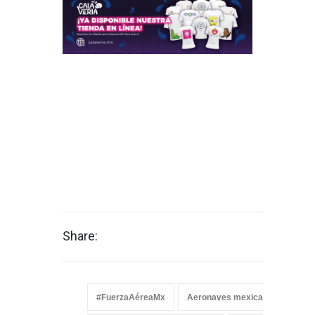
Share:
#FuerzaAéreaMx
Aeronaves mexicanas
Arm