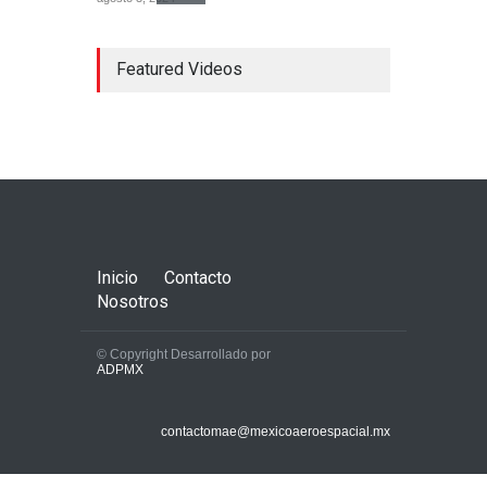
Featured Videos
Concorde; el avión
supersónico que venía a
México
Aerolíneas
,
Aeronaves
historicas
,
Aeropuertos
octubre 16, 2024
Inicio
Contacto
Nosotros
© Copyright Desarrollado por
ADPMX
La AFAC autoriza que el
AICM pase de 43 a 44
contactomae@mexicoaeroespacial.mx
operaciones por hora
Aerolíneas
,
Aeropuertos
mayo 27, 2025