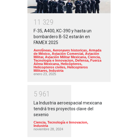
1
1
3
2
9
F-35, A400, KC-390 y hasta un
bombardero B-52 estarán en
FAMEX 2025
Aerolíneas
,
Aeronaves historicas
,
Armada
de México
,
Aviación Comercial
,
Aviación
Militar
,
Aviación Militar Mexicana
,
Ciencia,
Tecnología e Innovacion
,
Defensa
,
Fuerza
Aérea Mexicana
,
Helicópteros
,
Helicopteros civiles
,
Helicopteros
Militares
,
Industria
enero 23, 2025
5
9
6
1
La Industria aeroespacial mexicana
tendrá tres proyectos clave del
sexenio
Ciencia, Tecnología e Innovacion
,
Industria
noviembre 28, 2024