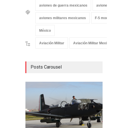
aviones de guerra mexicanos
aviones de la fuer
aviones militares mexicanos
F-5 modernizado
México
Aviación Militar
Aviación Militar Mexicana
In
Posts Carousel