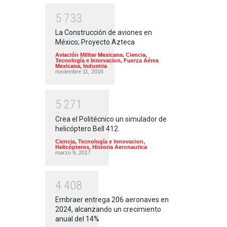
5
7
3
3
La Construcción de aviones en
México; Proyecto Azteca
Aviación Militar Mexicana
,
Ciencia,
Tecnología e Innovacion
,
Fuerza Aérea
Mexicana
,
Industria
noviembre 11, 2016
5
2
7
1
Crea el Politécnico un simulador de
helicóptero Bell 412.
Ciencia, Tecnología e Innovacion
,
Helicópteros
,
Historia Aeronautica
marzo 9, 2017
4
4
0
8
Embraer entrega 206 aeronaves en
2024, alcanzando un crecimiento
anual del 14%