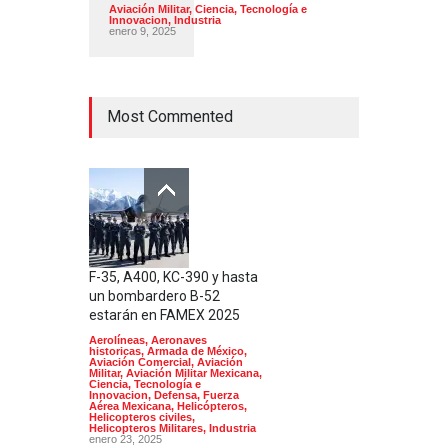
Aviación Militar
,
Ciencia, Tecnología e
Innovacion
,
Industria
enero 9, 2025
Most Commented
F-35, A400, KC-390 y hasta
un bombardero B-52
estarán en FAMEX 2025
Aerolíneas
,
Aeronaves
historicas
,
Armada de México
,
Aviación Comercial
,
Aviación
Militar
,
Aviación Militar Mexicana
,
Ciencia, Tecnología e
Innovacion
,
Defensa
,
Fuerza
Aérea Mexicana
,
Helicópteros
,
Helicopteros civiles
,
Helicopteros Militares
,
Industria
enero 23, 2025