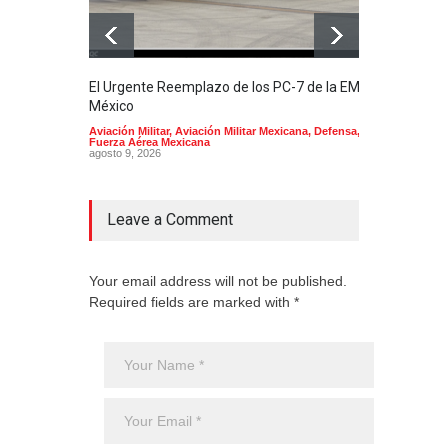
El Urgente Reemplazo de los PC-7 de la EMA en
La m
México
Mund
Aviación Militar
,
Aviación Militar Mexicana
,
Defensa
,
Aerol
Fuerza Aérea Mexicana
agost
agosto 9, 2026
Leave a Comment
Your email address will not be published.
Required fields are marked with *