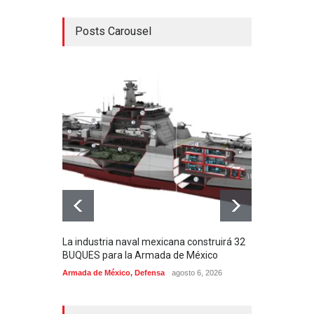
Posts Carousel
La industria naval mexicana construirá 32
Entr
BUQUES para la Armada de México
130J
Armada de México
,
Defensa
agosto 6, 2026
Aviac