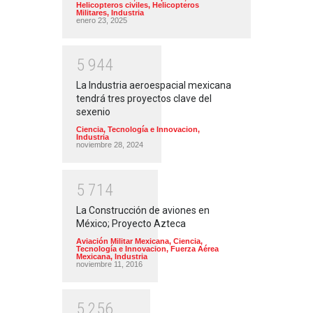
Helicopteros civiles
,
Helicopteros
Militares
,
Industria
enero 23, 2025
5
9
4
4
La Industria aeroespacial mexicana
tendrá tres proyectos clave del
sexenio
Ciencia, Tecnología e Innovacion
,
Industria
noviembre 28, 2024
5
7
1
4
La Construcción de aviones en
México; Proyecto Azteca
Aviación Militar Mexicana
,
Ciencia,
Tecnología e Innovacion
,
Fuerza Aérea
Mexicana
,
Industria
noviembre 11, 2016
5
2
5
6