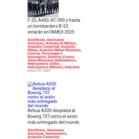
F-35, A400, KC-390 y hasta
un bombardero B-52
estarán en FAMEX 2025
Aerolíneas
,
Aeronaves
historicas
,
Armada de México
,
Aviación Comercial
,
Aviación
Militar
,
Aviación Militar Mexicana
,
Ciencia, Tecnología e
Innovacion
,
Defensa
,
Fuerza
Aérea Mexicana
,
Helicópteros
,
Helicopteros civiles
,
Helicopteros Militares
,
Industria
enero 23, 2025
Airbus A320 desplaza al
Boeing 737 como el avión
más entregado del mundo
Aerolíneas
,
Aeronaves
historicas
,
Aeropuertos
,
Aviación Comercial