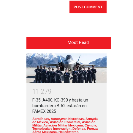
Most Read
1
1
2
7
9
F-35, A400, KC-390 y hasta un
bombardero B-52 estarán en
FAMEX 2025
Aerolíneas
,
Aeronaves historicas
,
Armada
de México
,
Aviación Comercial
,
Aviación
Militar
,
Aviación Militar Mexicana
,
Ciencia,
Tecnología e Innovacion
,
Defensa
,
Fuerza
Aérea Mexicana
,
Helicópteros
,