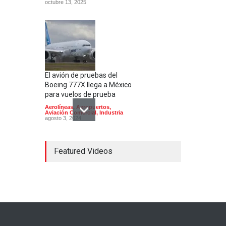
octubre 13, 2025
El avión de pruebas del
Boeing 777X llega a México
para vuelos de prueba
Aerolíneas
,
Aeropuertos
,
Aviación Comercial
,
Industria
agosto 3, 2024
Featured Videos
El Aeropuerto de
Guadalajara inaugura una
segunda pista
Aerolíneas
,
Aeropuertos