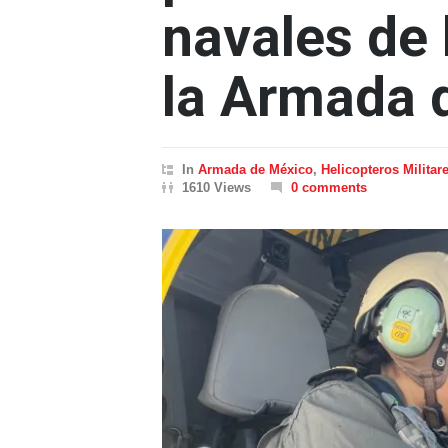
navales de 
la Armada 
In
Armada de México
,
Helicopteros Militar
1610 Views
0 comments