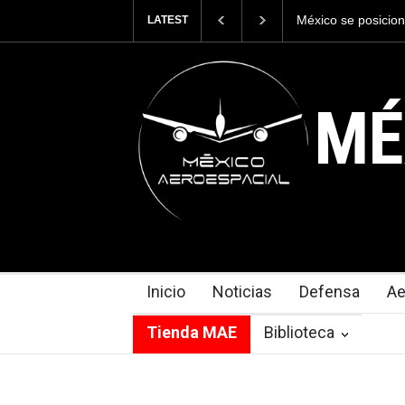
La industria nava
LATEST
Armada de México
MÉ
Inicio
Noticias
Defensa
Ae
Tienda MAE
Biblioteca