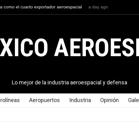
l mexicana construirá 32 BUQUES para la
3 days ago
La mayor lección tecno
en los aeropuertos
XICO AEROES
Lo mejor de la industria aeroespacial y defensa
rolíneas
Aeropuertos
Industria
Opinión
Gale