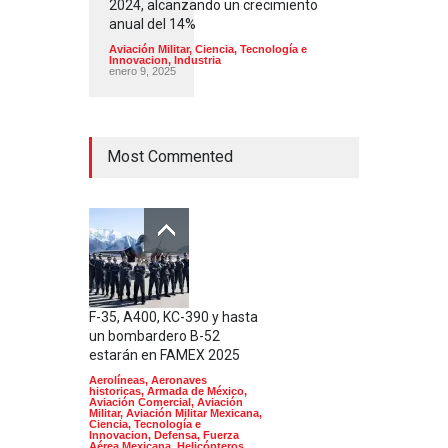
2024, alcanzando un crecimiento
anual del 14%
Aviación Militar
,
Ciencia, Tecnología e
Innovacion
,
Industria
enero 9, 2025
Most Commented
F-35, A400, KC-390 y hasta
un bombardero B-52
estarán en FAMEX 2025
Aerolíneas
,
Aeronaves
historicas
,
Armada de México
,
Aviación Comercial
,
Aviación
Militar
,
Aviación Militar Mexicana
,
Ciencia, Tecnología e
Innovacion
,
Defensa
,
Fuerza
Aérea Mexicana
,
Helicópteros
,