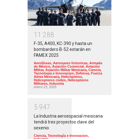
1
1
2
8
8
F-35, A400, KC-390 y hasta un
bombardero B-52 estarán en
FAMEX 2025
Aerolíneas
,
Aeronaves historicas
,
Armada
de México
,
Aviación Comercial
,
Aviación
Militar
,
Aviación Militar Mexicana
,
Ciencia,
Tecnología e Innovacion
,
Defensa
,
Fuerza
Aérea Mexicana
,
Helicópteros
,
Helicopteros civiles
,
Helicopteros
Militares
,
Industria
enero 23, 2025
5
9
4
7
La Industria aeroespacial mexicana
tendrá tres proyectos clave del
sexenio
Ciencia, Tecnología e Innovacion
,
Industria