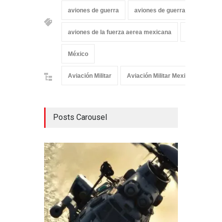
aviones de guerra
aviones de guerra de mexico
aviones de la fuerza aerea mexicana
aviones mil
México
Aviación Militar
Aviación Militar Mexicana
Posts Carousel