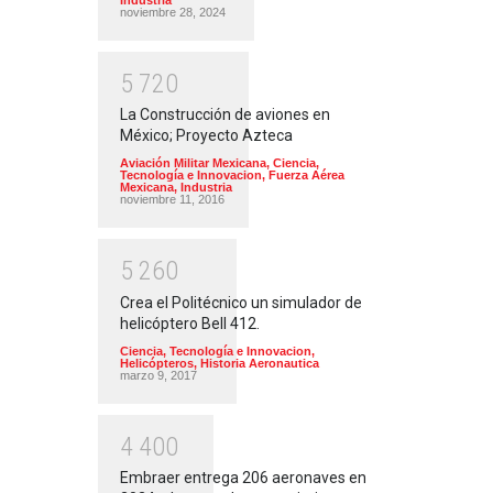
noviembre 28, 2024
5
7
2
0
La Construcción de aviones en
México; Proyecto Azteca
Aviación Militar Mexicana
,
Ciencia,
Tecnología e Innovacion
,
Fuerza Aérea
Mexicana
,
Industria
noviembre 11, 2016
5
2
6
0
Crea el Politécnico un simulador de
helicóptero Bell 412.
Ciencia, Tecnología e Innovacion
,
Helicópteros
,
Historia Aeronautica
marzo 9, 2017
4
4
0
0
Embraer entrega 206 aeronaves en