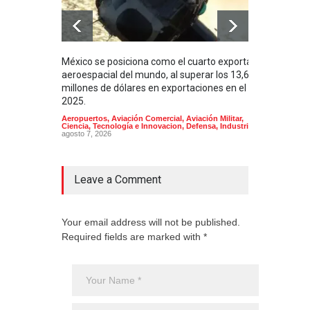
México se posiciona como el cuarto exportador
La i
aeroespacial del mundo, al superar los 13,600
BUQU
millones de dólares en exportaciones en el
Arma
2025.
Aeropuertos
,
Aviación Comercial
,
Aviación Militar
,
Ciencia, Tecnología e Innovacion
,
Defensa
,
Industria
agosto 7, 2026
Leave a Comment
Your email address will not be published.
Required fields are marked with *