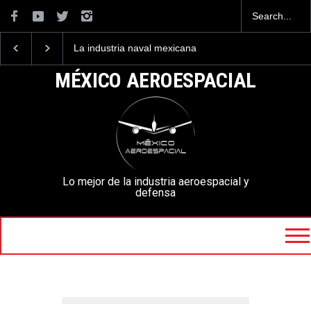
La industria naval mexicana
Entrenar a un piloto par
construirá 32 BUQUES para
volar los nuevos C-130J
la Armada de México
mexicanos cuesta 2.9
MÉXICO AEROESPACIAL
millones de dólares
Lo mejor de la industria aeroespacial y
defensa