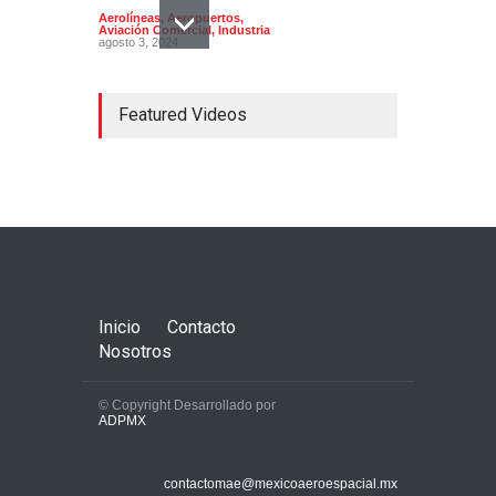
Aerolíneas
,
Aeropuertos
,
Aviación Comercial
,
Industria
agosto 3, 2024
Featured Videos
La AFAC publica los
Indicadores de la Aviación
Mexicana 2022
Aerolíneas
,
Aeropuertos
,
Aviación Comercial
febrero 4, 2023
Inicio
Contacto
Nosotros
© Copyright Desarrollado por
ADPMX
Kukulcan será la imagen del
90 aniversario de
contactomae@mexicoaeroespacial.mx