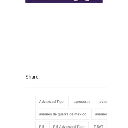
Share:
Advanced Tiger
agresores
aviones agresor
aviones de guerra de mexico
aviones mexicanos
F-5
F-5 Advanced Tiger
F-5AT
F-5AT Ad