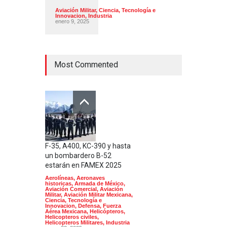
Aviación Militar
,
Ciencia, Tecnología e
Innovacion
,
Industria
enero 9, 2025
Most Commented
F-35, A400, KC-390 y hasta
un bombardero B-52
estarán en FAMEX 2025
Aerolíneas
,
Aeronaves
historicas
,
Armada de México
,
Aviación Comercial
,
Aviación
Militar
,
Aviación Militar Mexicana
,
Ciencia, Tecnología e
Innovacion
,
Defensa
,
Fuerza
Aérea Mexicana
,
Helicópteros
,
Helicopteros civiles
,
Helicopteros Militares
,
Industria