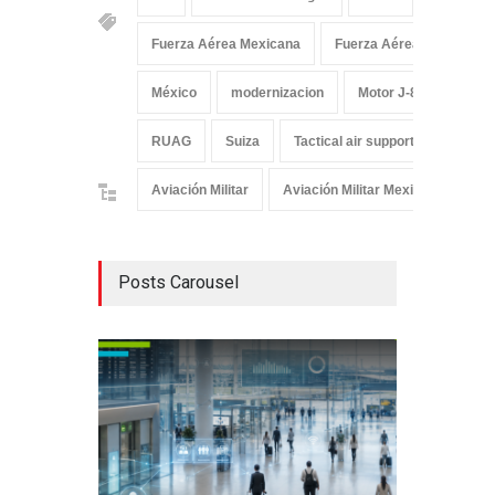
Fuerza Aérea Mexicana
Fuerza Aérea Suiza
México
modernizacion
Motor J-85
Norht
RUAG
Suiza
Tactical air support
Tigre III
Aviación Militar
Aviación Militar Mexicana
De
Posts Carousel