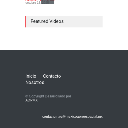
octubre 13, 2025
Featured Videos
El gobierno de México cede
slots de aerolíneas
nacionales a
estadounidenses en el AICM
Aerolíneas
,
Aviación Comercial
noviembre 19, 2025
Inicio
Contacto
Nosotros
© Copyright Desarrollado por
ADPMX
Nuevo pedido de aviones
contactomae@mexicoaeroespacial.mx
cargueros Boeing 777
Freighters