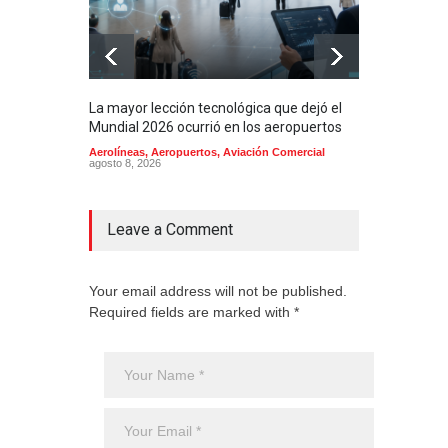
La mayor lección tecnológica que dejó el
Méxi
Mundial 2026 ocurrió en los aeropuertos
aero
mill
Aerolíneas
,
Aeropuertos
,
Aviación Comercial
agosto 8, 2026
2025
Aero
Cienc
agost
Leave a Comment
Your email address will not be published.
Required fields are marked with *