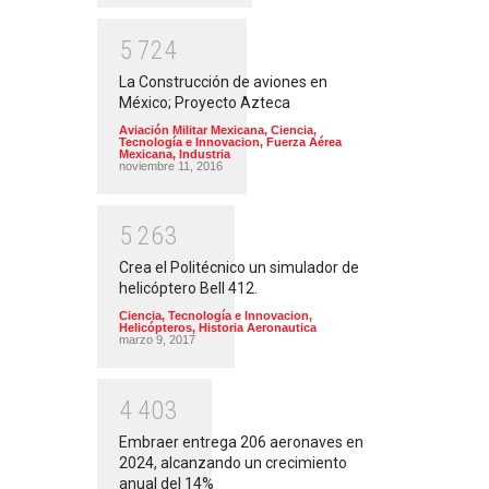
5
7
2
4
La Construcción de aviones en
México; Proyecto Azteca
Aviación Militar Mexicana
,
Ciencia,
Tecnología e Innovacion
,
Fuerza Aérea
Mexicana
,
Industria
noviembre 11, 2016
5
2
6
3
Crea el Politécnico un simulador de
helicóptero Bell 412.
Ciencia, Tecnología e Innovacion
,
Helicópteros
,
Historia Aeronautica
marzo 9, 2017
4
4
0
3
Embraer entrega 206 aeronaves en
2024, alcanzando un crecimiento
anual del 14%