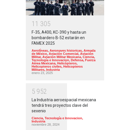
1
1
3
0
5
F-35, A400, KC-390 y hasta un
bombardero B-52 estarán en
FAMEX 2025
Aerolíneas
,
Aeronaves historicas
,
Armada
de México
,
Aviación Comercial
,
Aviación
Militar
,
Aviación Militar Mexicana
,
Ciencia,
Tecnología e Innovacion
,
Defensa
,
Fuerza
Aérea Mexicana
,
Helicópteros
,
Helicopteros civiles
,
Helicopteros
Militares
,
Industria
enero 23, 2025
5
9
5
2
La Industria aeroespacial mexicana
tendrá tres proyectos clave del
sexenio
Ciencia, Tecnología e Innovacion
,
Industria
noviembre 28, 2024