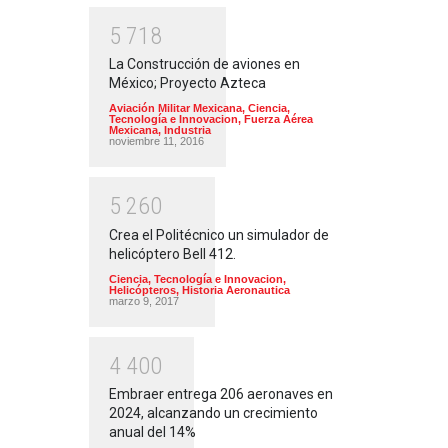
5
7
1
8
La Construcción de aviones en
México; Proyecto Azteca
Aviación Militar Mexicana
,
Ciencia,
Tecnología e Innovacion
,
Fuerza Aérea
Mexicana
,
Industria
noviembre 11, 2016
5
2
6
0
Crea el Politécnico un simulador de
helicóptero Bell 412.
Ciencia, Tecnología e Innovacion
,
Helicópteros
,
Historia Aeronautica
marzo 9, 2017
4
4
0
0
Embraer entrega 206 aeronaves en
2024, alcanzando un crecimiento
anual del 14%