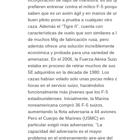
incorporación de flaps de maniobra, es así que
prefieren entrenar contra el mítico F-5 porque
saben que es un avión ágil y en manos de un
buen piloto pone a prueba a cualquier otro
caza. Además el “Tigre II”, cuenta con
características de vuelo que son similares a las
de muchos Mig de fabricación rusa, pero
además ofrece una solución increíblemente
económica y probada para una variedad de
amenazas. En el 2006, la Fuerza Aérea Suiza
estaba en proceso de retirar muchos de sus F-
5E adquiridos en la década de 1980. Los
cazas habían volado solo unas pocas miles de
horas en el servicio suizo, haciéndolos
funcionalmente más jóvenes que los F-5
estadounidenses. Inicialmente, la Marina
noreamericana compró 36 F-5 suizos,
aumentando la flota adversaria a 44 aviones.
Pero el Cuerpo de Marines (USMC) en
particular exigió más adversarios. “La
capacidad del adversario es el mayor
problema en el entrenamiento aire-aire del