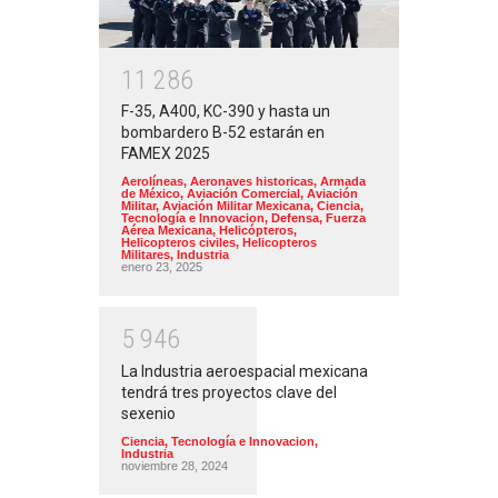
1
1
2
8
6
F-35, A400, KC-390 y hasta un
bombardero B-52 estarán en
FAMEX 2025
Aerolíneas
,
Aeronaves historicas
,
Armada
de México
,
Aviación Comercial
,
Aviación
Militar
,
Aviación Militar Mexicana
,
Ciencia,
Tecnología e Innovacion
,
Defensa
,
Fuerza
Aérea Mexicana
,
Helicópteros
,
Helicopteros civiles
,
Helicopteros
Militares
,
Industria
enero 23, 2025
5
9
4
6
La Industria aeroespacial mexicana
tendrá tres proyectos clave del
sexenio
Ciencia, Tecnología e Innovacion
,
Industria
noviembre 28, 2024