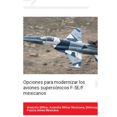
Opciones para modernizar los
0
aviones supersónicos F-5E/F
mexicanos
Aviación Militar
,
Aviación Militar Mexicana
,
Defensa
,
Fuerza Aérea Mexicana