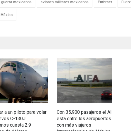
e guerra mexicanos
aviones militares mexicanos
Embraer
Fuerz
México
ar a un piloto para volar
Con 35,900 pasajeros el AIFA
Se
uevos C-130J
está entre los aeropuertos
3
nos cuesta 2.9
con más viajeros
d