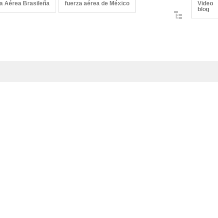
a Aérea Brasileña
fuerza aérea de México
Video
blog
 critica duramente a los F-
Conoce el armamento de los
5C del Cuerpo de Marines
Texan Mexicanos
e EE. UU. por su aspecto
Aviación Militar
,
Aviación Militar