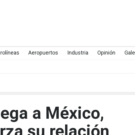
rolíneas
Aeropuertos
Industria
Opinión
Gale
lega a México,
erza su relación