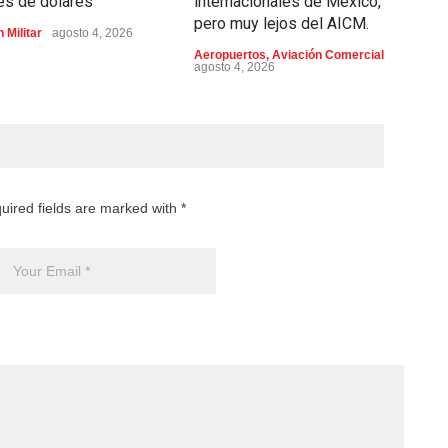
es de dólares
internacionales de México,
o
pero muy lejos del AICM.
 Militar
agosto 4, 2026
Av
ag
Aeropuertos
,
Aviación Comercial
agosto 4, 2026
uired fields are marked with *