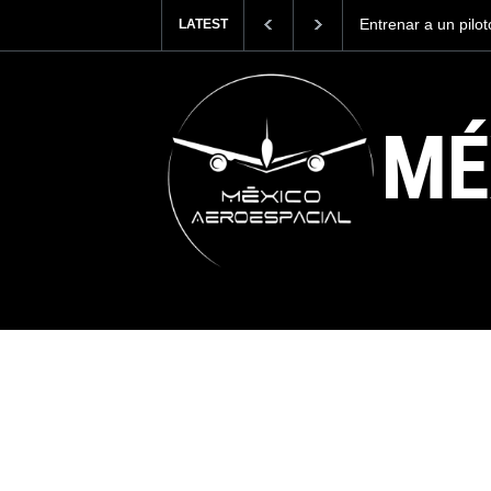
Con 35,900 pasajer
LATEST
más viajeros inter
AICM.
MÉ