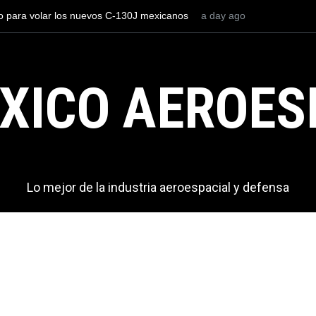
os el AIFA está entre los aeropuertos con
2 days ago
La industria naval mex
nacionales de México, pero muy lejos del
Armada de México
XICO AEROES
Lo mejor de la industria aeroespacial y defensa