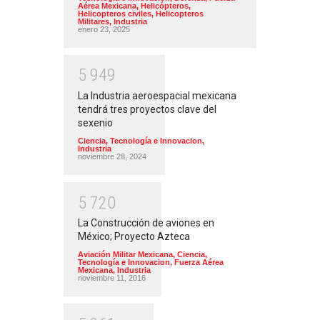
Aérea Mexicana
,
Helicópteros
,
Helicopteros civiles
,
Helicopteros
Militares
,
Industria
enero 23, 2025
5
9
4
9
La Industria aeroespacial mexicana
tendrá tres proyectos clave del
sexenio
Ciencia, Tecnología e Innovacion
,
Industria
noviembre 28, 2024
5
7
2
0
La Construcción de aviones en
México; Proyecto Azteca
Aviación Militar Mexicana
,
Ciencia,
Tecnología e Innovacion
,
Fuerza Aérea
Mexicana
,
Industria
noviembre 11, 2016