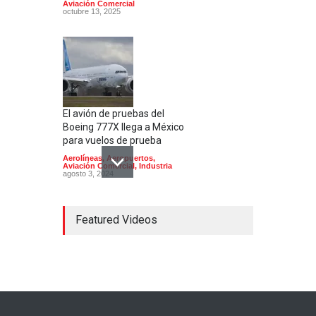
Aviación Comercial
octubre 13, 2025
El avión de pruebas del
Boeing 777X llega a México
para vuelos de prueba
Aerolíneas
,
Aeropuertos
,
Aviación Comercial
,
Industria
agosto 3, 2024
Featured Videos
Aeroméxico recibe un nuevo
Boeing 737 MAX 9
Aerolíneas
,
Aviación Comercial
agosto 21, 2024