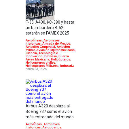
F-35, A400, KC-390 y hasta
un bombardero B-52
estarán en FAMEX 2025
Aerolíneas
,
Aeronaves
historicas
,
Armada de México
,
Aviación Comercial
,
Aviación
Militar
,
Aviación Militar Mexicana
,
Ciencia, Tecnología e
Innovacion
,
Defensa
,
Fuerza
Aérea Mexicana
,
Helicópteros
,
Helicopteros civiles
,
Helicopteros Militares
,
Industria
enero 23, 2025
Airbus A320 desplaza al
Boeing 737 como el avión
más entregado del mundo
Aerolíneas
,
Aeronaves
historicas
,
Aeropuertos
,