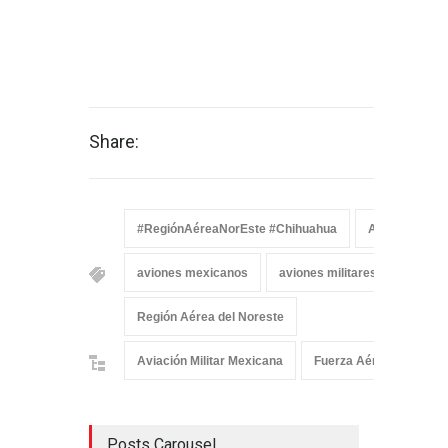
Share:
#RegiónAéreaNorEste #Chihuahua
Aeronaves m
aviones mexicanos
aviones militares mexicanos
Región Aérea del Noreste
Aviación Militar Mexicana
Fuerza Aérea Mexican
Posts Carousel