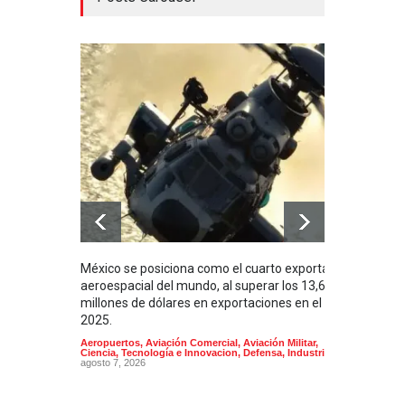
México se posiciona como el cuarto exportador
La i
aeroespacial del mundo, al superar los 13,600
BUQU
millones de dólares en exportaciones en el
Arma
2025.
Aeropuertos
,
Aviación Comercial
,
Aviación Militar
,
Ciencia, Tecnología e Innovacion
,
Defensa
,
Industria
agosto 7, 2026