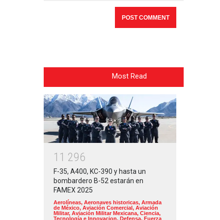
Most Read
1
1
2
9
6
F-35, A400, KC-390 y hasta un
bombardero B-52 estarán en
FAMEX 2025
Aerolíneas
,
Aeronaves historicas
,
Armada
de México
,
Aviación Comercial
,
Aviación
Militar
,
Aviación Militar Mexicana
,
Ciencia,
Tecnología e Innovacion
,
Defensa
,
Fuerza