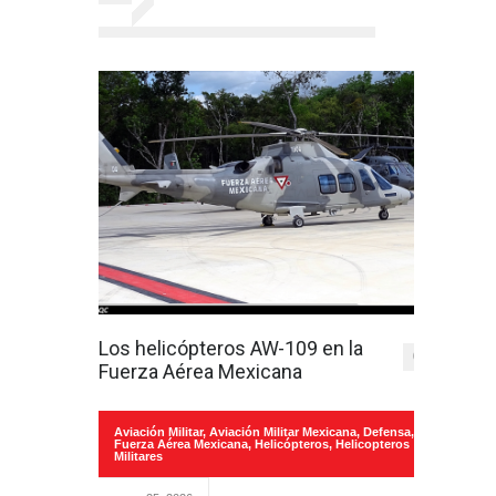
Los helicópteros AW-109 en la
0
Fuerza Aérea Mexicana
Aviación Militar
,
Aviación Militar Mexicana
,
Defensa
,
Fuerza Aérea Mexicana
,
Helicópteros
,
Helicopteros
Militares