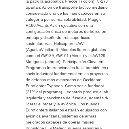
la patrulla acrobática Frecce Tricolori). C-27J
Spartan: Avión de transporte táctico mediano,
considerado uno de los más capaces en su
categoría por su maniobrabilidad. Piaggio
P.180 Avanti: Avión ejecutivo con una
configuración única de motores de hélice en
empuje y diseño de tres superficies
sustentadoras. Helicópteros AW
(AgustaWestland): Modelos líderes globales
como el AW139, AW101 (Merlin) y el AW129
Mangusta (ataque). Participación Clave en
Programas Internacionales Italia también es un
socio industrial fundamental en los proyectos
de defensa más avanzados de Occidente:
Eurofighter Typhoon. Como socio fundador
(21% del programa). Leonardo produce el ala
izquierda y secciones del fuselaje, además de
liderar el radar y la aviónica. Los nuevos
Eurofighters italianos estarán equipados con
aviónica avanzada, sistemas de armas
mejorados capaces de operar misiles
Brimstone III y Meteor, nuevos sensores y