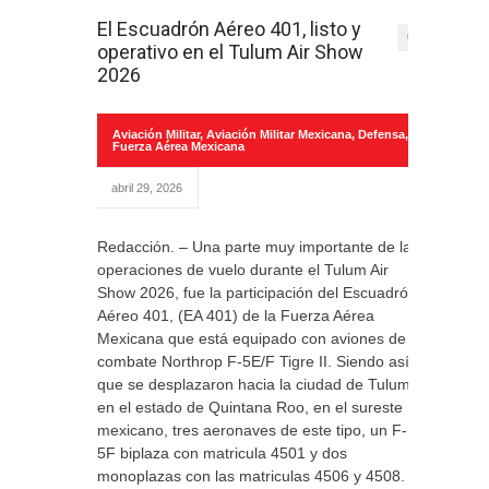
El Escuadrón Aéreo 401, listo y
0
operativo en el Tulum Air Show
2026
Aviación Militar
,
Aviación Militar Mexicana
,
Defensa
,
Fuerza Aérea Mexicana
abril 29, 2026
Redacción. – Una parte muy importante de las
operaciones de vuelo durante el Tulum Air
Show 2026, fue la participación del Escuadrón
Aéreo 401, (EA 401) de la Fuerza Aérea
Mexicana que está equipado con aviones de
combate Northrop F-5E/F Tigre II. Siendo así
que se desplazaron hacia la ciudad de Tulum
en el estado de Quintana Roo, en el sureste
mexicano, tres aeronaves de este tipo, un F-
5F biplaza con matricula 4501 y dos
monoplazas con las matriculas 4506 y 4508.