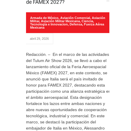
de FAMEX 2027?
Armada de México
,
Aviación Comercial
,
Aviación
Militar
,
Aviación Militar Mexicana
,
Ciencia,
Tecnología e Innovacion
,
Defensa
,
Fuerza Aérea
Mexicana
abril 29, 2026
Redacción. – En el marco de las actividades
del Tulum Air Show 2026, se llevó a cabo el
lanzamiento oficial de la Feria Aeroespacial
México (FAMEX) 2027, en este contexto, se
anunció que Italia será el país invitado de
honor para FAMEX 2027, destacando esta
participación como una alianza estratégica en
el ámbito aeroespacial. Esta designación
fortalece los lazos entre ambas naciones y
abre nuevas oportunidades de cooperación
tecnológica, industrial y comercial. En este
marco, se destacó la participación del
embajador de Italia en México, Alessandro