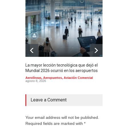
La mayor lección tecnológica que dejó el
Méxi
Mundial 2026 ocurrió en los aeropuertos
aero
mill
Aerolíneas
,
Aeropuertos
,
Aviación Comercial
agosto 8, 2026
2025
Aero
Cienc
agost
Leave a Comment
Your email address will not be published.
Required fields are marked with *