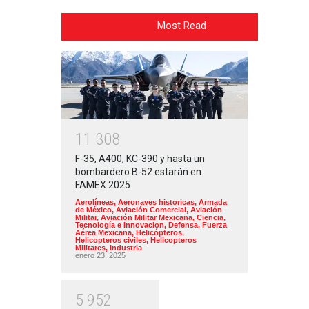
Most Read
1
1
3
0
8
F-35, A400, KC-390 y hasta un
bombardero B-52 estarán en
FAMEX 2025
Aerolíneas
,
Aeronaves historicas
,
Armada
de México
,
Aviación Comercial
,
Aviación
Militar
,
Aviación Militar Mexicana
,
Ciencia,
Tecnología e Innovacion
,
Defensa
,
Fuerza
Aérea Mexicana
,
Helicópteros
,
Helicopteros civiles
,
Helicopteros
Militares
,
Industria
enero 23, 2025
5
9
5
2