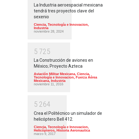
La Industria aeroespacial mexicana
tendrá tres proyectos clave del
sexenio
Ciencia, Tecnología e Innovacion
,
Industria
noviembre 28, 2024
5
7
2
5
La Construcción de aviones en
México; Proyecto Azteca
Aviación Militar Mexicana
,
Ciencia,
Tecnología e Innovacion
,
Fuerza Aérea
Mexicana
,
Industria
noviembre 11, 2016
5
2
6
4
Crea el Politécnico un simulador de
helicóptero Bell 412.
Ciencia, Tecnología e Innovacion
,
Helicópteros
,
Historia Aeronautica
marzo 9, 2017