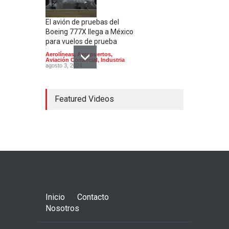
El avión de pruebas del
Boeing 777X llega a México
para vuelos de prueba
Aerolíneas
,
Aeropuertos
,
Aviación Comercial
,
Industria
agosto 3, 2024
Featured Videos
El Aeropuerto de
Guadalajara inaugura una
segunda pista
Aerolíneas
,
Aeropuertos
julio 24, 2024
Inicio
Contacto
Nosotros