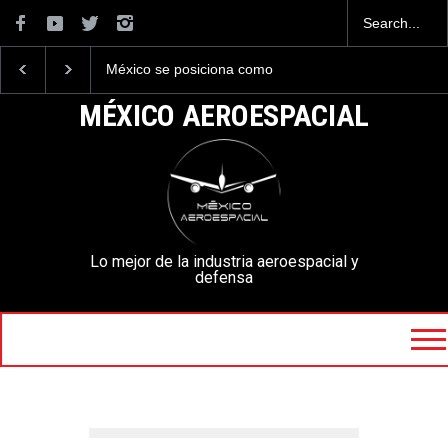
México se posiciona como
La industria naval mexic
el cuarto exportador
construirá 32 BUQUES p
aeroespacial del mundo, al
la Armada de México
MÉXICO AEROESPACIAL
superar los 13,600 millones
de dólares en exportaciones
en el 2025.
Lo mejor de la industria aeroespacial y
defensa