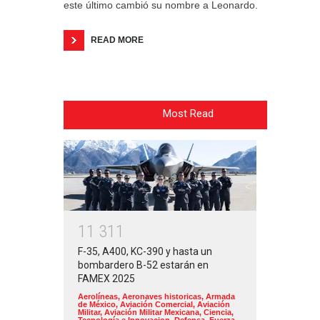
este último cambió su nombre a Leonardo.
READ MORE
Most Read
1
1
3
1
1
F-35, A400, KC-390 y hasta un
bombardero B-52 estarán en
FAMEX 2025
Aerolíneas
,
Aeronaves historicas
,
Armada
de México
,
Aviación Comercial
,
Aviación
Militar
,
Aviación Militar Mexicana
,
Ciencia,