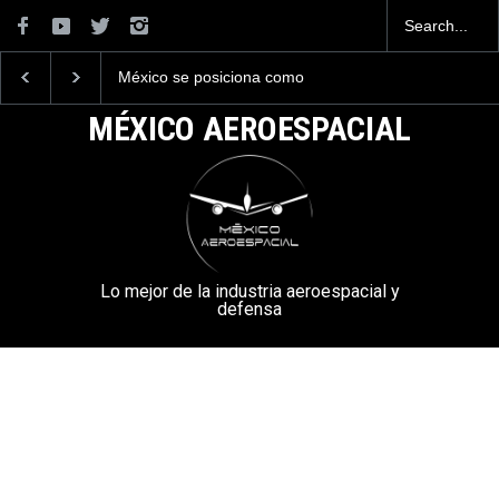
México se posiciona como
La industria naval me
el cuarto exportador
construirá 32 BUQUE
aeroespacial del mundo, al
la Armada de México
MÉXICO AEROESPACIAL
superar los 13,600 millones
de dólares en exportaciones
en el 2025.
Lo mejor de la industria aeroespacial y
defensa