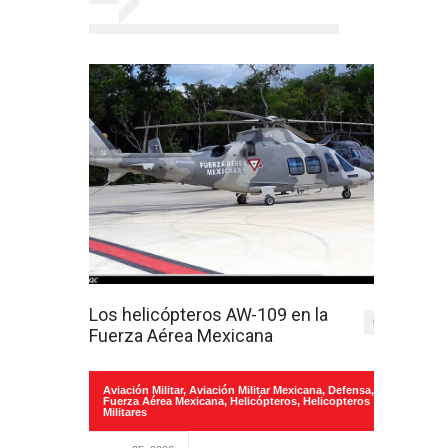
Los helicópteros AW-109 en la
0
Fuerza Aérea Mexicana
Aviación Militar
,
Aviación Militar Mexicana
,
Defensa
,
Fuerza Aérea Mexicana
,
Helicópteros
,
Helicopteros
Militares