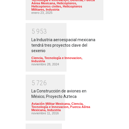
Tecnología e Innovacion
,
Defensa
,
Fuerza
Aérea Mexicana
,
Helicópteros
,
Helicopteros civiles
,
Helicopteros
Militares
,
Industria
enero 23, 2025
5
9
5
3
La Industria aeroespacial mexicana
tendrá tres proyectos clave del
sexenio
Ciencia, Tecnología e Innovacion
,
Industria
noviembre 28, 2024
5
7
2
6
La Construcción de aviones en
México; Proyecto Azteca
Aviación Militar Mexicana
,
Ciencia,
Tecnología e Innovacion
,
Fuerza Aérea
Mexicana
,
Industria
noviembre 11, 2016