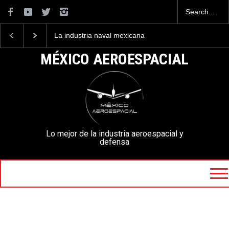
La industria naval mexicana
Entrenar a un piloto p
construirá 32 BUQUES para
volar los nuevos C-13
la Armada de México
mexicanos cuesta 2.9
MÉXICO AEROESPACIAL
millones de dólares
Lo mejor de la industria aeroespacial y
defensa