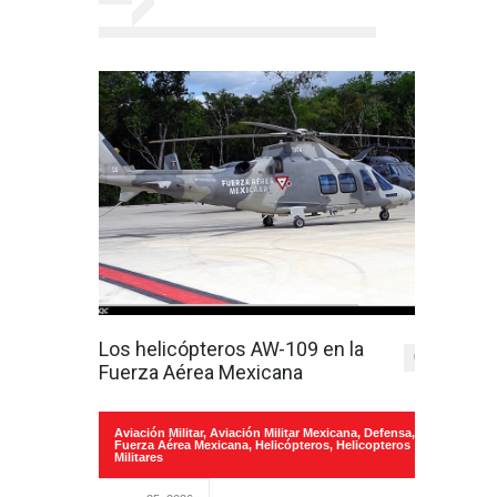
Los helicópteros AW-109 en la
0
Fuerza Aérea Mexicana
Aviación Militar
,
Aviación Militar Mexicana
,
Defensa
,
Fuerza Aérea Mexicana
,
Helicópteros
,
Helicopteros
Militares