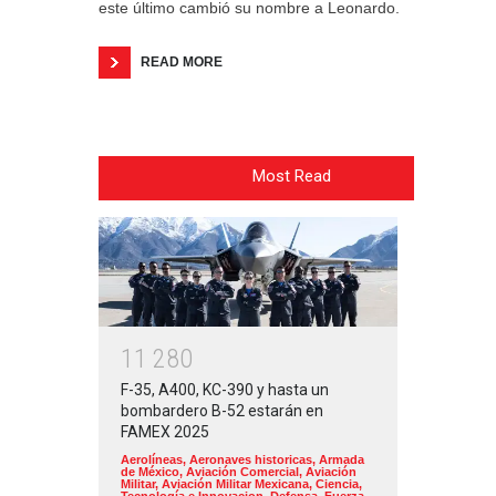
este último cambió su nombre a Leonardo.
READ MORE
Most Read
1
1
2
8
0
F-35, A400, KC-390 y hasta un
bombardero B-52 estarán en
FAMEX 2025
Aerolíneas
,
Aeronaves historicas
,
Armada
de México
,
Aviación Comercial
,
Aviación
Militar
,
Aviación Militar Mexicana
,
Ciencia,