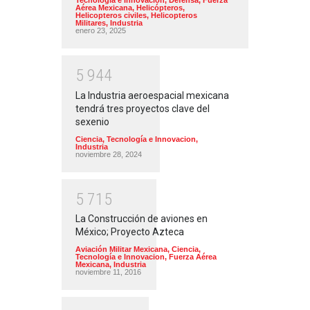
Tecnología e Innovacion
,
Defensa
,
Fuerza
Aérea Mexicana
,
Helicópteros
,
Helicopteros civiles
,
Helicopteros
Militares
,
Industria
enero 23, 2025
5
9
4
4
La Industria aeroespacial mexicana
tendrá tres proyectos clave del
sexenio
Ciencia, Tecnología e Innovacion
,
Industria
noviembre 28, 2024
5
7
1
5
La Construcción de aviones en
México; Proyecto Azteca
Aviación Militar Mexicana
,
Ciencia,
Tecnología e Innovacion
,
Fuerza Aérea
Mexicana
,
Industria
noviembre 11, 2016