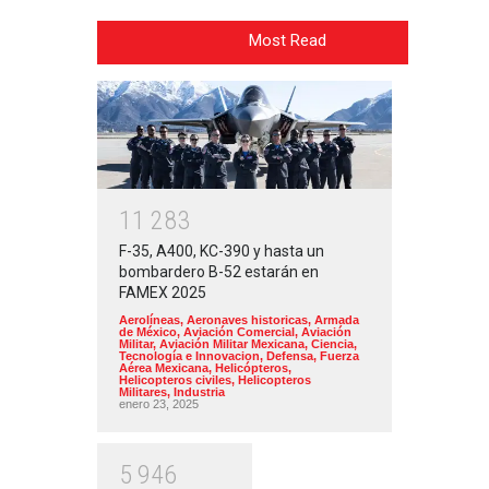
Most Read
1
1
2
8
3
F-35, A400, KC-390 y hasta un
bombardero B-52 estarán en
FAMEX 2025
Aerolíneas
,
Aeronaves historicas
,
Armada
de México
,
Aviación Comercial
,
Aviación
Militar
,
Aviación Militar Mexicana
,
Ciencia,
Tecnología e Innovacion
,
Defensa
,
Fuerza
Aérea Mexicana
,
Helicópteros
,
Helicopteros civiles
,
Helicopteros
Militares
,
Industria
enero 23, 2025
5
9
4
6