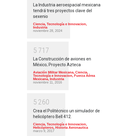
La Industria aeroespacial mexicana
tendrá tres proyectos clave del
sexenio
Ciencia, Tecnología e Innovacion
,
Industria
noviembre 28, 2024
5
7
1
7
La Construcción de aviones en
México; Proyecto Azteca
Aviación Militar Mexicana
,
Ciencia,
Tecnología e Innovacion
,
Fuerza Aérea
Mexicana
,
Industria
noviembre 11, 2016
5
2
6
0
Crea el Politécnico un simulador de
helicóptero Bell 412.
Ciencia, Tecnología e Innovacion
,
Helicópteros
,
Historia Aeronautica
marzo 9, 2017