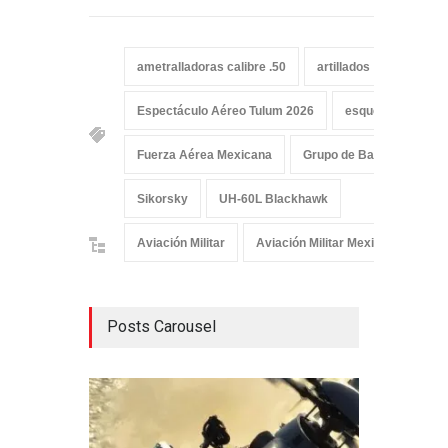
ametralladoras calibre .50
artillados
Copalar
Espectáculo Aéreo Tulum 2026
esquema de camufl
Fuerza Aérea Mexicana
Grupo de Base Aérea 12
Sikorsky
UH-60L Blackhawk
Aviación Militar
Aviación Militar Mexicana
De
Posts Carousel