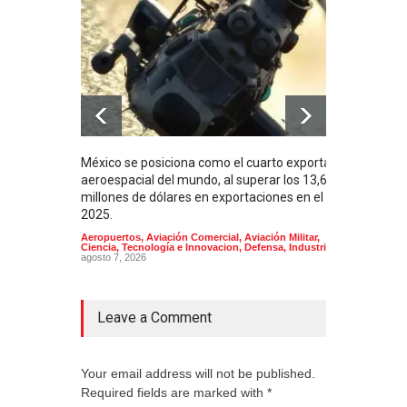
México se posiciona como el cuarto exportador
La i
aeroespacial del mundo, al superar los 13,600
BUQU
millones de dólares en exportaciones en el
Arma
2025.
Aeropuertos
,
Aviación Comercial
,
Aviación Militar
,
Ciencia, Tecnología e Innovacion
,
Defensa
,
Industria
agosto 7, 2026
Leave a Comment
Your email address will not be published.
Required fields are marked with *