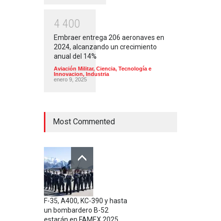
4
4
0
0
Embraer entrega 206 aeronaves en
2024, alcanzando un crecimiento
anual del 14%
Aviación Militar
,
Ciencia, Tecnología e
Innovacion
,
Industria
enero 9, 2025
Most Commented
F-35, A400, KC-390 y hasta
un bombardero B-52
estarán en FAMEX 2025