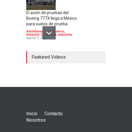
El avión de pruebas del
Boeing 777X llega a México
para vuelos de prueba
Aerolíneas
,
Aeropuertos
,
Aviación Comercial
,
Industria
agosto 3, 2024
Featured Videos
Entra en operación ruta de
vuelo directo de Hainan
Airlines entre México y
China
Aerolíneas
,
Industria
julio 17, 2024
Inicio
Contacto
Nosotros