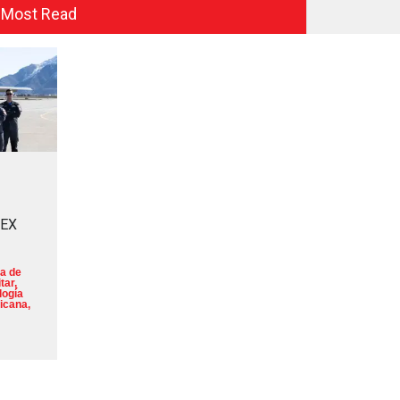
Most Read
MEX
a de
tar
,
logía
icana
,