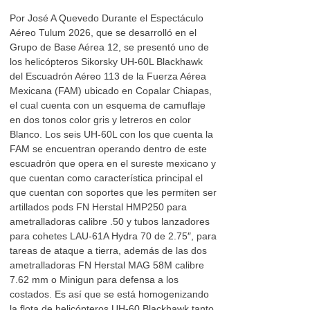
Por José A Quevedo Durante el Espectáculo
Aéreo Tulum 2026, que se desarrolló en el
Grupo de Base Aérea 12, se presentó uno de
los helicópteros Sikorsky UH-60L Blackhawk
del Escuadrón Aéreo 113 de la Fuerza Aérea
Mexicana (FAM) ubicado en Copalar Chiapas,
el cual cuenta con un esquema de camuflaje
en dos tonos color gris y letreros en color
Blanco. Los seis UH-60L con los que cuenta la
FAM se encuentran operando dentro de este
escuadrón que opera en el sureste mexicano y
que cuentan como característica principal el
que cuentan con soportes que les permiten ser
artillados pods FN Herstal HMP250 para
ametralladoras calibre .50 y tubos lanzadores
para cohetes LAU-61A Hydra 70 de 2.75″, para
tareas de ataque a tierra, además de las dos
ametralladoras FN Herstal MAG 58M calibre
7.62 mm o Minigun para defensa a los
costados. Es así que se está homogenizando
la flota de helicópteros UH-60 Blackhawk tanto