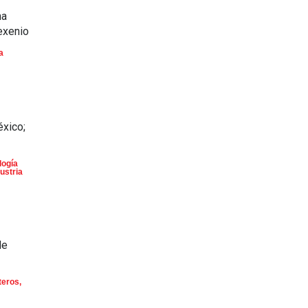
na
exenio
a
éxico;
logía
ustria
de
teros
,