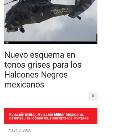
Nuevo esquema en
tonos grises para los
Halcones Negros
mexicanos
0
Aviación Militar
,
Aviación Militar Mexicana
,
Defensa
,
Helicópteros
,
Helicopteros Militares
mayo 8, 2026