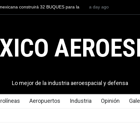
2 BUQUES para la
Entrenar a un piloto para volar los nuevos C-
a day ago
cuesta 2.9 millones de dólares
XICO AEROES
Lo mejor de la industria aeroespacial y defensa
rolíneas
Aeropuertos
Industria
Opinión
Gale