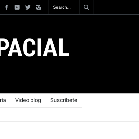
130J mexicanos
México se posiciona como el cuarto exportador ae
del mundo, al superar los 13,600 millones de dólar
exportaciones en el 2025.
PACIAL
ría
Video blog
Suscríbete