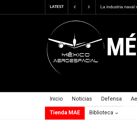
La industria naval mexicana construirá 3
LATEST
Armada de México
MÉ
Inicio
Noticias
Defensa
Ae
Tienda MAE
Biblioteca