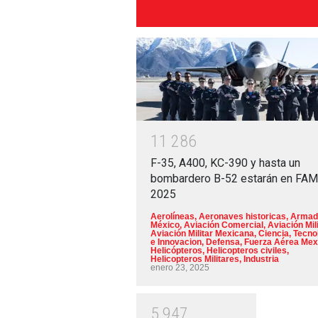
1
1
2
8
6
F-35, A400, KC-390 y hasta un
bombardero B-52 estarán en FA
2025
Aerolíneas
,
Aeronaves historicas
,
Armad
México
,
Aviación Comercial
,
Aviación Mili
Aviación Militar Mexicana
,
Ciencia, Tecno
e Innovacion
,
Defensa
,
Fuerza Aérea Mex
Helicópteros
,
Helicopteros civiles
,
Helicopteros Militares
,
Industria
enero 23, 2025
5
9
4
7