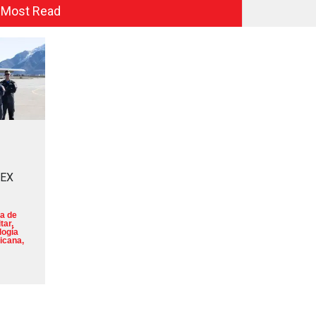
Most Read
MEX
a de
tar
,
logía
icana
,