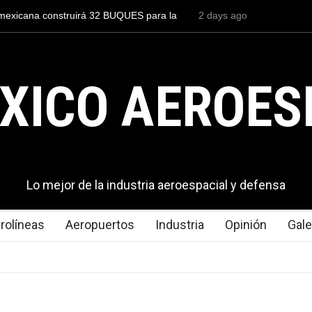
UQUES para la
Entrenar a un piloto para volar los nuevos C-130
2 days ago
cuesta 2.9 millones de dólares
XICO AEROES
Lo mejor de la industria aeroespacial y defensa
rolíneas
Aeropuertos
Industria
Opinión
Gale