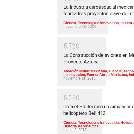
La Industria aeroespacial mexica
tendrá tres proyectos clave del s
Ciencia, Tecnología e Innovacion
,
Industri
noviembre 28, 2024
5
7
2
0
La Construcción de aviones en M
Proyecto Azteca
Aviación Militar Mexicana
,
Ciencia, Tecno
e Innovacion
,
Fuerza Aérea Mexicana
,
Ind
noviembre 11, 2016
5
2
6
0
Crea el Politécnico un simulador 
helicóptero Bell 412.
Ciencia, Tecnología e Innovacion
,
Helicóp
Historia Aeronautica
marzo 9, 2017