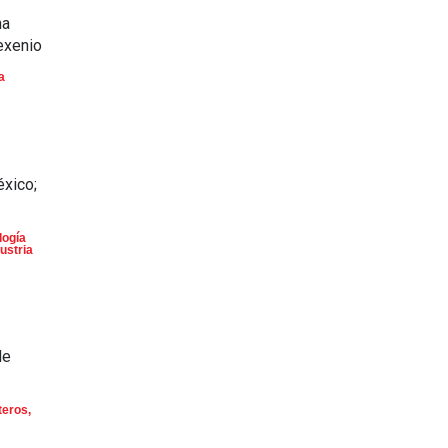
na
exenio
a
éxico;
logía
ustria
de
teros
,