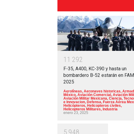
1
1
2
9
2
F-35, A400, KC-390 y hasta un
bombardero B-52 estarán en FA
2025
Aerolíneas
,
Aeronaves historicas
,
Armad
México
,
Aviación Comercial
,
Aviación Mili
Aviación Militar Mexicana
,
Ciencia, Tecno
e Innovacion
,
Defensa
,
Fuerza Aérea Mex
Helicópteros
,
Helicopteros civiles
,
Helicopteros Militares
,
Industria
enero 23, 2025
5
9
4
8