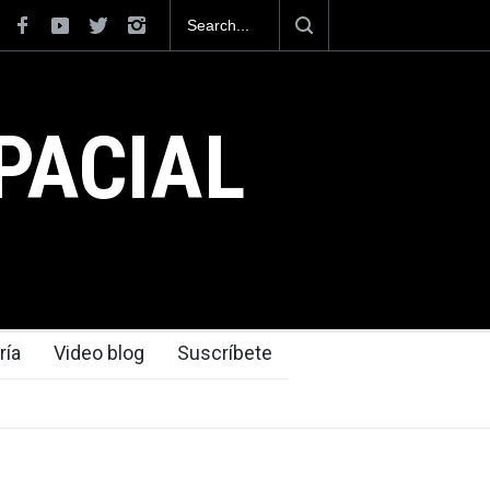
J mexicanos
México se posiciona como el cuarto exportador aeroe
del mundo, al superar los 13,600 millones de dólares 
exportaciones en el 2025.
PACIAL
ría
Video blog
Suscríbete