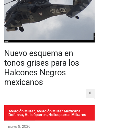
Nuevo esquema en
tonos grises para los
Halcones Negros
mexicanos
0
Aviación Militar
,
Aviación Militar Mexicana
,
Defensa
,
Helicópteros
,
Helicopteros Militares
mayo 8, 2026