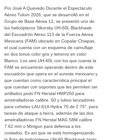
Por José A Quevedo Durante el Espectáculo
Aéreo Tulum 2026, que se desarrolló en el
Grupo de Base Aérea 12, se presentó uno de
los helicópteros Sikorsky UH-60L Blackhawk
del Escuadrón Aéreo 113 de la Fuerza Aérea
Mexicana (FAM) ubicado en Copalar Chiapas,
el cual cuenta con un esquema de camuflaje
en dos tonos color gris y letreros en color
Blanco. Los seis UH-60L con los que cuenta la
FAM se encuentran operando dentro de este
escuadrón que opera en el sureste mexicano y
que cuentan como característica principal el
que cuentan con soportes que les permiten ser
artillados pods FN Herstal HMP250 para
ametralladoras calibre .50 y tubos lanzadores
para cohetes LAU-61A Hydra 70 de 2.75″, para
tareas de ataque a tierra, además de las dos
ametralladoras FN Herstal MAG 58M calibre
7.62 mm o Minigun para defensa a los
costados. Es así que se está homogenizando
la flota de helicópteros UH-60 Blackhawk tanto