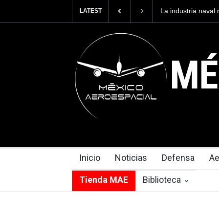
La industria naval mexicana construirá 32 B
LATEST
Armada de México
MÉ
Inicio
Noticias
Defensa
Ae
Tienda MAE
Biblioteca