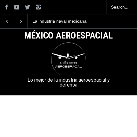
La industria naval mexicana
Entrenar a un piloto p
construirá 32 BUQUES para
volar los nuevos C-13
la Armada de México
mexicanos cuesta 2.9
MÉXICO AEROESPACIAL
millones de dólares
Lo mejor de la industria aeroespacial y
defensa