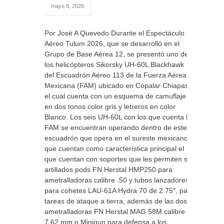
mayo 8, 2026
Por José A Quevedo Durante el Espectáculo
Aéreo Tulum 2026, que se desarrolló en el
Grupo de Base Aérea 12, se presentó uno de
los helicópteros Sikorsky UH-60L Blackhawk
del Escuadrón Aéreo 113 de la Fuerza Aérea
Mexicana (FAM) ubicado en Copalar Chiapas,
el cual cuenta con un esquema de camuflaje
en dos tonos color gris y letreros en color
Blanco. Los seis UH-60L con los que cuenta la
FAM se encuentran operando dentro de este
escuadrón que opera en el sureste mexicano y
que cuentan como característica principal el
que cuentan con soportes que les permiten ser
artillados pods FN Herstal HMP250 para
ametralladoras calibre .50 y tubos lanzadores
para cohetes LAU-61A Hydra 70 de 2.75″, para
tareas de ataque a tierra, además de las dos
ametralladoras FN Herstal MAG 58M calibre
7.62 mm o Minigun para defensa a los