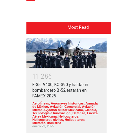
Most Read
1
1
2
8
6
F-35, A400, KC-390 y hasta un
bombardero B-52 estarán en
FAMEX 2025
Aerolíneas
,
Aeronaves historicas
,
Armada
de México
,
Aviación Comercial
,
Aviación
Militar
,
Aviación Militar Mexicana
,
Ciencia,
Tecnología e Innovacion
,
Defensa
,
Fuerza
Aérea Mexicana
,
Helicópteros
,
Helicopteros civiles
,
Helicopteros
Militares
,
Industria
enero 23, 2025