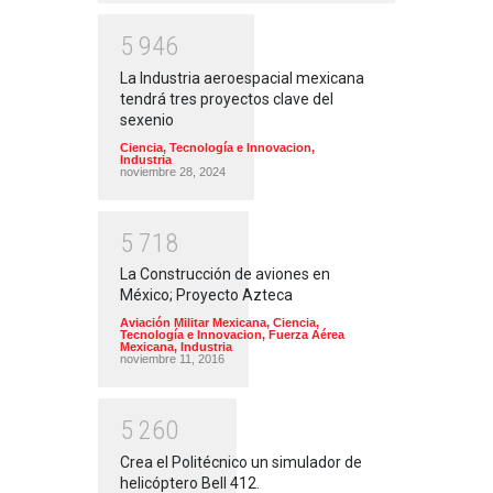
5
9
4
6
La Industria aeroespacial mexicana
tendrá tres proyectos clave del
sexenio
Ciencia, Tecnología e Innovacion
,
Industria
noviembre 28, 2024
5
7
1
8
La Construcción de aviones en
México; Proyecto Azteca
Aviación Militar Mexicana
,
Ciencia,
Tecnología e Innovacion
,
Fuerza Aérea
Mexicana
,
Industria
noviembre 11, 2016
5
2
6
0
Crea el Politécnico un simulador de
helicóptero Bell 412.