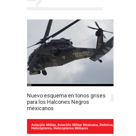
Nuevo esquema en tonos grises
0
para los Halcones Negros
mexicanos
Aviación Militar
,
Aviación Militar Mexicana
,
Defensa
,
Helicópteros
,
Helicopteros Militares