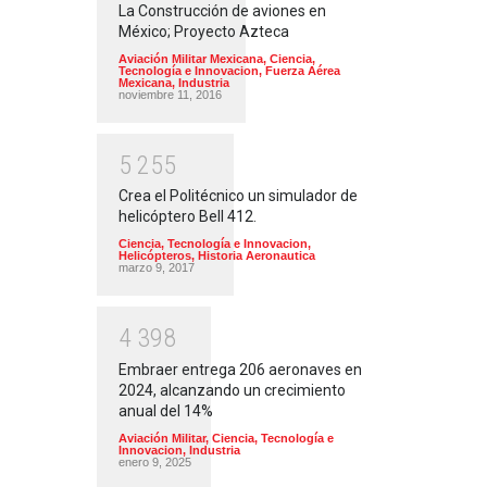
La Construcción de aviones en
México; Proyecto Azteca
Aviación Militar Mexicana
,
Ciencia,
Tecnología e Innovacion
,
Fuerza Aérea
Mexicana
,
Industria
noviembre 11, 2016
5
2
5
5
Crea el Politécnico un simulador de
helicóptero Bell 412.
Ciencia, Tecnología e Innovacion
,
Helicópteros
,
Historia Aeronautica
marzo 9, 2017
4
3
9
8
Embraer entrega 206 aeronaves en
2024, alcanzando un crecimiento
anual del 14%
Aviación Militar
,
Ciencia, Tecnología e
Innovacion
,
Industria
enero 9, 2025