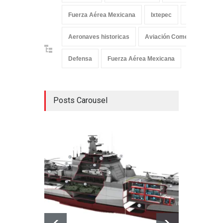
Fuerza Aérea Mexicana
Ixtepec
Ixtepec Oax
Aeronaves historicas
Aviación Comercial
Av
Defensa
Fuerza Aérea Mexicana
Posts Carousel