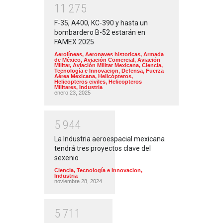
1
1
2
7
5
F-35, A400, KC-390 y hasta un
bombardero B-52 estarán en
FAMEX 2025
Aerolíneas
,
Aeronaves historicas
,
Armada
de México
,
Aviación Comercial
,
Aviación
Militar
,
Aviación Militar Mexicana
,
Ciencia,
Tecnología e Innovacion
,
Defensa
,
Fuerza
Aérea Mexicana
,
Helicópteros
,
Helicopteros civiles
,
Helicopteros
Militares
,
Industria
enero 23, 2025
5
9
4
4
La Industria aeroespacial mexicana
tendrá tres proyectos clave del
sexenio
Ciencia, Tecnología e Innovacion
,
Industria
noviembre 28, 2024
5
7
1
1