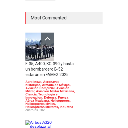
Most Commented
F-35, A400, KC-390 y hasta
un bombardero B-52
estarán en FAMEX 2025
Aerolíneas
,
Aeronaves
historicas
,
Armada de México
,
Aviación Comercial
,
Aviación
Militar
,
Aviación Militar Mexicana
,
Ciencia, Tecnología e
Innovacion
,
Defensa
,
Fuerza
Aérea Mexicana
,
Helicópteros
,
Helicopteros civiles
,
Helicopteros Militares
,
Industria
enero 23, 2025