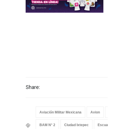
Share:
Aviación Militar Mexicana
Avion
aviones
BAM N° 2
Ciudad Ixtepec
Escuadrón Aéreo 