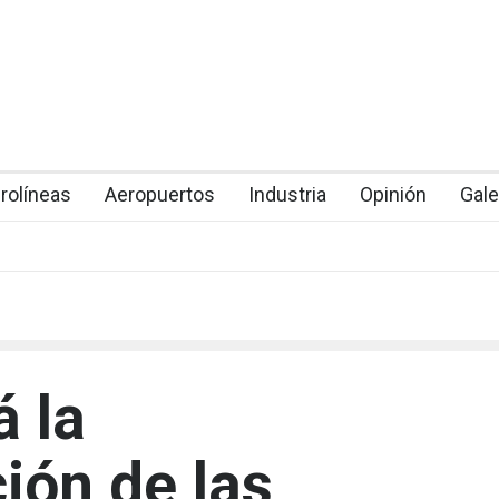
rolíneas
Aeropuertos
Industria
Opinión
Gale
á la
ión de las