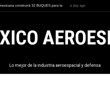
to para volar los nuevos C-130J mexicanos
3 days ago
México se posiciona co
s de dólares
del mundo, al superar 
exportaciones en el 20
XICO AEROES
Lo mejor de la industria aeroespacial y defensa