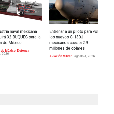
ustria naval mexicana
Entrenar a un piloto para volar
C
uirá 32 BUQUES para la
los nuevos C-130J
e
a de México
mexicanos cuesta 2.9
c
millones de dólares
i
 de México
,
Defensa
p
6, 2026
Aviación Militar
agosto 4, 2026
Ae
ag