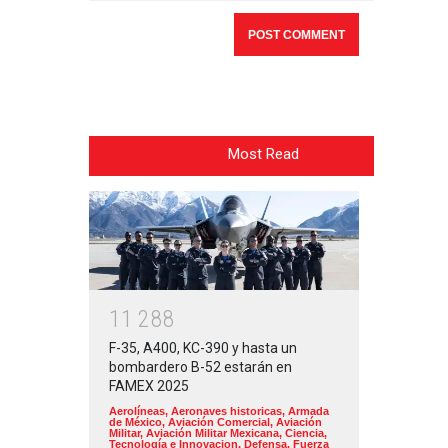
Most Read
1
1
2
8
8
F-35, A400, KC-390 y hasta un
bombardero B-52 estarán en
FAMEX 2025
Aerolíneas
,
Aeronaves historicas
,
Armada
de México
,
Aviación Comercial
,
Aviación
Militar
,
Aviación Militar Mexicana
,
Ciencia,
Tecnología e Innovacion
,
Defensa
,
Fuerza