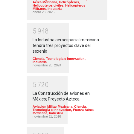
Aérea Mexicana
,
Helicópteros
,
Helicopteros civiles
,
Helicopteros
Militares
,
Industria
enero 23, 2025
5
9
4
8
La Industria aeroespacial mexicana
tendrá tres proyectos clave del
sexenio
Ciencia, Tecnología e Innovacion
,
Industria
noviembre 28, 2024
5
7
2
0
La Construcción de aviones en
México; Proyecto Azteca
Aviación Militar Mexicana
,
Ciencia,
Tecnología e Innovacion
,
Fuerza Aérea
Mexicana
,
Industria
noviembre 11, 2016