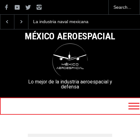
La industria naval mexicana
Entrenar a un piloto p
construirá 32 BUQUES para
volar los nuevos C-13
la Armada de México
mexicanos cuesta 2.9
MÉXICO AEROESPACIAL
millones de dólares
Lo mejor de la industria aeroespacial y
defensa