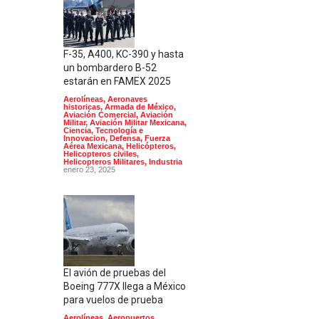
F-35, A400, KC-390 y hasta
un bombardero B-52
estarán en FAMEX 2025
Aerolíneas
,
Aeronaves
historicas
,
Armada de México
,
Aviación Comercial
,
Aviación
Militar
,
Aviación Militar Mexicana
,
Ciencia, Tecnología e
Innovacion
,
Defensa
,
Fuerza
Aérea Mexicana
,
Helicópteros
,
Helicopteros civiles
,
Helicopteros Militares
,
Industria
enero 23, 2025
El avión de pruebas del
Boeing 777X llega a México
para vuelos de prueba
Aerolíneas
,
Aeropuertos
,