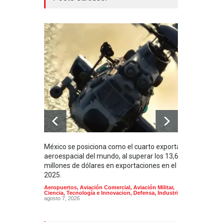
México se posiciona como el cuarto exportador
La i
aeroespacial del mundo, al superar los 13,600
BUQU
millones de dólares en exportaciones en el
Arma
2025.
Aeropuertos
,
Aviación Comercial
,
Aviación Militar
,
Ciencia, Tecnología e Innovacion
,
Defensa
,
Industria
agosto 7, 2026