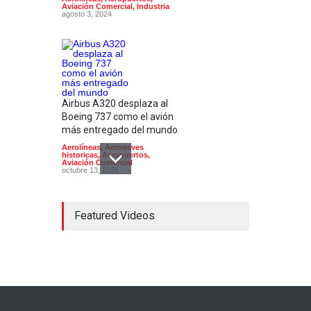
Aviación Comercial
,
Industria
agosto 3, 2024
Airbus A320 desplaza al
Boeing 737 como el avión
más entregado del mundo
Aerolíneas
,
Aeronaves
historicas
,
Aeropuertos
,
Aviación Comercial
octubre 13, 2025
Featured Videos
El modelo de avión
sostenible X-66 de la NASA
supera las primeras pruebas
de viento