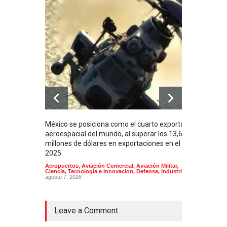
México se posiciona como el cuarto exportador
La i
aeroespacial del mundo, al superar los 13,600
BUQU
millones de dólares en exportaciones en el
Arma
2025.
Aeropuertos
,
Aviación Comercial
,
Aviación Militar
,
Ciencia, Tecnología e Innovacion
,
Defensa
,
Industria
agosto 7, 2026
Leave a Comment