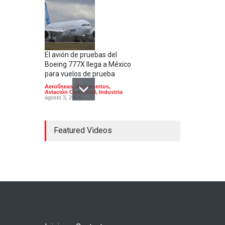
El avión de pruebas del
Boeing 777X llega a México
para vuelos de prueba
Aerolíneas
,
Aeropuertos
,
Aviación Comercial
,
Industria
agosto 3, 2024
Featured Videos
Bombardier inicia en México
la producción del Global
8000, el avión civil más
rápido desde el Concorde
Aerolíneas
,
Aviación Comercial
,
Industria
octubre 24, 2024