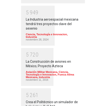
5
9
4
9
La Industria aeroespacial mexicana
tendrá tres proyectos clave del
sexenio
Ciencia, Tecnología e Innovacion
,
Industria
noviembre 28, 2024
5
7
2
0
La Construcción de aviones en
México; Proyecto Azteca
Aviación Militar Mexicana
,
Ciencia,
Tecnología e Innovacion
,
Fuerza Aérea
Mexicana
,
Industria
noviembre 11, 2016
5
2
6
1
Crea el Politécnico un simulador de