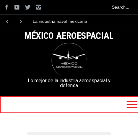
La industria naval mexicana
Entrenar a un piloto pa
construirá 32 BUQUES para
volar los nuevos C-130
la Armada de México
mexicanos cuesta 2.9
MÉXICO AEROESPACIAL
millones de dólares
Lo mejor de la industria aeroespacial y
defensa