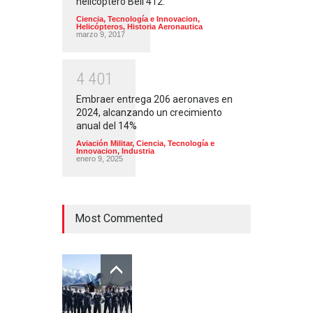
helicóptero Bell 412.
Ciencia, Tecnología e Innovacion
,
Helicópteros
,
Historia Aeronautica
marzo 9, 2017
4
4
0
1
Embraer entrega 206 aeronaves en
2024, alcanzando un crecimiento
anual del 14%
Aviación Militar
,
Ciencia, Tecnología e
Innovacion
,
Industria
enero 9, 2025
Most Commented