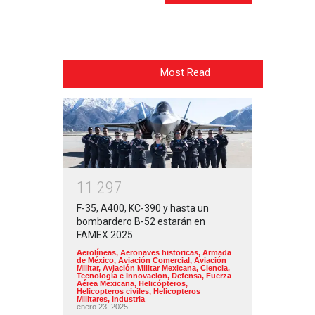
Most Read
1
1
2
9
7
F-35, A400, KC-390 y hasta un
bombardero B-52 estarán en
FAMEX 2025
Aerolíneas
,
Aeronaves historicas
,
Armada
de México
,
Aviación Comercial
,
Aviación
Militar
,
Aviación Militar Mexicana
,
Ciencia,
Tecnología e Innovacion
,
Defensa
,
Fuerza
Aérea Mexicana
,
Helicópteros
,
Helicopteros civiles
,
Helicopteros
Militares
,
Industria
enero 23, 2025