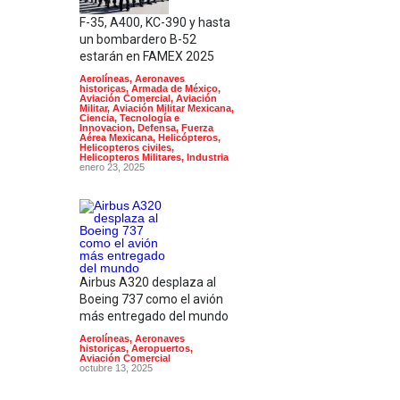
F-35, A400, KC-390 y hasta
un bombardero B-52
estarán en FAMEX 2025
Aerolíneas
,
Aeronaves
historicas
,
Armada de México
,
Aviación Comercial
,
Aviación
Militar
,
Aviación Militar Mexicana
,
Ciencia, Tecnología e
Innovacion
,
Defensa
,
Fuerza
Aérea Mexicana
,
Helicópteros
,
Helicopteros civiles
,
Helicopteros Militares
,
Industria
enero 23, 2025
Airbus A320 desplaza al
Boeing 737 como el avión
más entregado del mundo
Aerolíneas
,
Aeronaves
historicas
,
Aeropuertos
,
Aviación Comercial
octubre 13, 2025