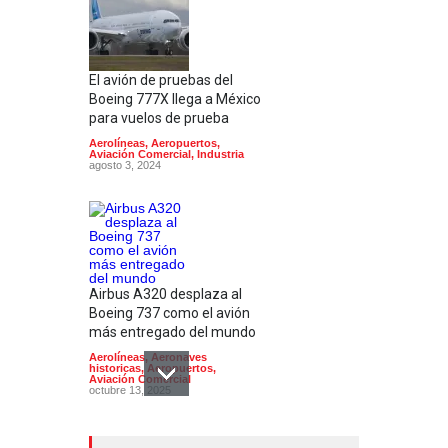
El avión de pruebas del
Boeing 777X llega a México
para vuelos de prueba
Aerolíneas
,
Aeropuertos
,
Aviación Comercial
,
Industria
agosto 3, 2024
Airbus A320 desplaza al
Boeing 737 como el avión
más entregado del mundo
Aerolíneas
,
Aeronaves
historicas
,
Aeropuertos
,
Aviación Comercial
octubre 13, 2025