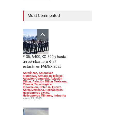
Most Commented
F-35, A400, KC-390 y hasta
un bombardero B-52
estarán en FAMEX 2025
Aerolíneas
,
Aeronaves
historicas
,
Armada de México
,
Aviación Comercial
,
Aviación
Militar
,
Aviación Militar Mexicana
,
Ciencia, Tecnología e
Innovacion
,
Defensa
,
Fuerza
Aérea Mexicana
,
Helicópteros
,
Helicopteros civiles
,
Helicopteros Militares
,
Industria
enero 23, 2025