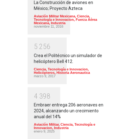
La Construcción de aviones en
México; Proyecto Azteca
Aviación Militar Mexicana
,
Ciencia,
Tecnología e Innovacion
,
Fuerza Aérea
Mexicana
,
Industria
noviembre 11, 2016
5
2
5
6
Crea el Politécnico un simulador de
helicóptero Bell 412.
Ciencia, Tecnología e Innovacion
,
Helicópteros
,
Historia Aeronautica
marzo 9, 2017
4
3
9
8
Embraer entrega 206 aeronaves en
2024, alcanzando un crecimiento
anual del 14%
Aviación Militar
,
Ciencia, Tecnología e
Innovacion
,
Industria
enero 9, 2025