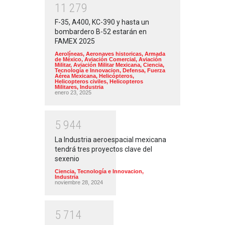
1
1
2
7
9
F-35, A400, KC-390 y hasta un
bombardero B-52 estarán en
FAMEX 2025
Aerolíneas
,
Aeronaves historicas
,
Armada
de México
,
Aviación Comercial
,
Aviación
Militar
,
Aviación Militar Mexicana
,
Ciencia,
Tecnología e Innovacion
,
Defensa
,
Fuerza
Aérea Mexicana
,
Helicópteros
,
Helicopteros civiles
,
Helicopteros
Militares
,
Industria
enero 23, 2025
5
9
4
4
La Industria aeroespacial mexicana
tendrá tres proyectos clave del
sexenio
Ciencia, Tecnología e Innovacion
,
Industria
noviembre 28, 2024
5
7
1
4